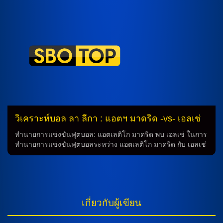
เพื่อเป็นการเพิ่มความสนุกสนานและตื่นเต้นในการติดตามการ
ยอร์ก้า และ เซลต้า บีโก้ เป็นเรื่องที่มีประวัติยาวนาน โดยมีความ
แข่งขัน และยังสามารถเพิ่มโอกาสในการทำนายผลบอลให้
สุดยอดในบางครั้งจุด ตั้งแต่ปี 2006 จนถึงปี 2021 ทั้งสองทีมพบกัน
แม่นยำมากยิ่งขึ้น ด้วยความมั่นใจและความสนุกสนานที่ไม่มีที่สิ้น
อยู่หลายครั้ง โดยมีผลการแข่งขันดังนี้: 06/04/25 มายอร์ก้า แพ้
สุด การทำนายผลบอล: เลเวอร์คูเซ่น vs ฮอฟเฟ่นไฮม์ – วิเคราะห์
เซลต้า บีโก้ 1-2 07/12/24 เซลต้า บีโก้ ชนะ มายอร์ก้า 2-0
ฟุตบอลจากข้อมูลการแข่งขันย้อนหลัง! การทำนายผลบอล: เล
13/01/24 มายอร์ก้า เสมอ เซลต้า บีโก้ 1-1 17/09/23 เซลต้า บีโก้
เวอร์คูเซ่น vs ฮอฟเฟ่นไฮม์ – วิเคราะห์ฟุตบอลอย่างละเอียด เมื่อ
แพ้ มายอร์ก้า 0-1 18/04/23 เซลต้า บีโก้ แพ้ มายอร์ก้า […]
มองไปที่การทำนายผลบอลระหว่างเลเวอร์คูเซ่นกับฮอฟเฟ่นไฮม์
ความตื่นเต้นและความกำลังใจก็ไม่สามารถหลุดพ้นไปได้ ทั้งสอง
ทีมมีประวัติการพบกันอย่างหลากหลาย ซึ่งเป็นปัจจัยที่ทำให้การ
ทำนายผลบอลนั้นเติบโตขึ้นอย่างมาก เลเวอร์คูเซ่นเป็นทีมที่มี
ความแข็งแกร่งเมื่อเล่นในสนามเหย้า และมีผู้เล่นที่มีคุณภาพสูง
ซึ่งทำให้พวกเขาเป็นทีมที่ยากจะเอาชนะในสนามเหย้าของพวก
วิเคราะห์บอล ลา ลีกา : แอตฯ มาดริด -vs- เอลเช่
เขา แต่ก็ต้องระวังเพราะการเปลี่ยนแปลงสภาพเพื่อกาลอาจส่ง
ผลกระทบต่อผลการแข่งขัน จากฝั่งอีกด้าน ทีมฮอฟเฟ่นไฮม์มี
ทำนายการแข่งขันฟุตบอล: แอตเลติโก มาดริด พบ เอลเช่ ในการ
ลักษณะการเล่นที่เน้นการป้องกันและรับเสมอ […]
ทำนายการแข่งขันฟุตบอลระหว่าง แอตเลติโก มาดริด กับ เอลเช่
เรามาดูกันว่าทีมใดจะเป็นผู้ชนะในเกมนี้ ประวัติการพบกัน จาก
ประวัติการพบกันระหว่างทั้งสองทีม พบกันทั้งหมด 10 ครั้ง ซึ่ง
เอลเช่เคยชนะแอตเลติโก มาดริด 1 ครั้ง และแอตเลติโก มาดริด
เคยชนะเอลเช่ 6 ครั้ง และมีการเสมอกัน 3 ครั้ง ศักยภาพของทั้ง
สองทีม ทั้งสองทีมมีศักยภาพที่มากมาย โดยทีมแอตเลติโก มาดริด
เกี่ยวกับผู้เขียน
มีความแข็งแกร่งทั้งในเรื่องของการโต้เถียงและความเชื่อมั่นใน
ตัวเอง ในขณะที่เอลเช่ก็มีความพยายามและความมุ่งมั่นที่สูง ทีมที่