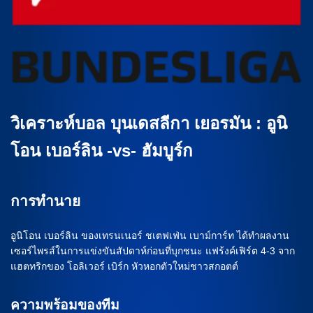
วิเคราะห์บอล บุนเดสลีกา เยอรมัน : อูนิ
โอน เบอร์ลิน -vs- ฮัมบูร์ก
การทำนาย
อูนิโอน เบอร์ลิน ของเทรนเนอร์ ชเตฟเฟ่น เบาม์การ์ท ได้ทำผลงาน
เซอร์ไพรส์ในการแข่งขันสัปดาห์ก่อนที่บุกชนะ แฟร้งค์เฟิร์ต 4-3 จาก
แฮตทริกของ โอลิเวอร์ เบิร์ก หัวหอกตัวใหม่ชาวสกอตต์
ความพร้อมของทีม