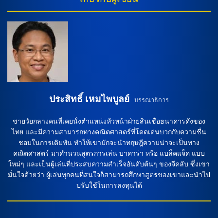
กองหน้าคู่ ราฟา มีร์ และด้านกลางจะมี อดัม โบอายาร์, มาร์ก อา
กวาโด้, อเล็กซ์ เฟบาส, เคร์มาน บาเลร่า เข้าเล่น ในขณะที่ โฆ
ซาน เฟร์รานเดซ, ดาวิด อาฟเฟนกรูเบอร์, เปโดร […]
ประสิทธิ์ เหมไพบูลย์
บรรณาธิการ
ชายวัยกลางคนที่เคยนั่งตำแหน่งหัวหน้าฝ่ายสินเชื่อธนาคารดังของ
ไทย และมีความสามารถทางคณิตศาสตร์ที่โดดเด่นบวกกับความชื่น
ชอบในการเดิมพัน ทำให้เขามักจะนำทฤษฎีความน่าจะเป็นทาง
คณิตศาสตร์ มาคำนวนสูตรการเล่น บาคาร่า หรือ แบล็คแจ็ค แบบ
ใหม่ๆ และเป็นผู้เล่นที่ประสบความสำเร็จอันดับต้นๆ ของจีคลับ ซึ่งเขา
มั่นใจด้วยว่า ผู้เล่นทุกคนที่สนใจก็สามารถศึกษาสูตรของเขาและนำไป
ปรับใช้ในการลงทุนได้