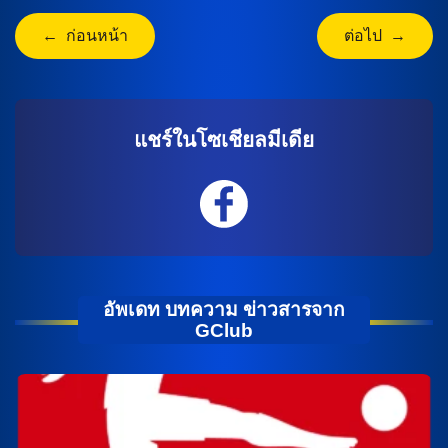
← ก่อนหน้า
ต่อไป →
แชร์ในโซเชียลมีเดีย
อัพเดท บทความ ข่าวสารจาก
GClub