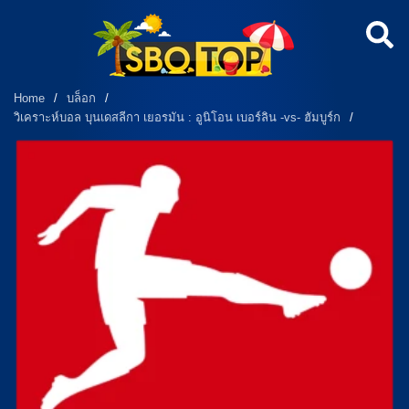
Home
/
บล็อก
/
วิเคราะห์บอล บุนเดสลีกา เยอรมัน : อูนิโอน เบอร์ลิน -vs- ฮัมบูร์ก
/