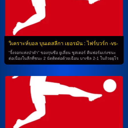
วิเคราะห์บอล บุนเดสลีกา เยอรมัน : ไฟร์บวร์ก -vs-
ฮอฟเฟ่นไฮม์
“จิ้งจอกแห่งป่าดำ” ของกุนซือ ยูเลี่ยน ชูสเตอร์ คืนฟอร์มเก่งชนะ
ต่อเนื่องในลีกที่ชนะ 2 นัดติดต่อด้วยเฉือน บาเซิล 2-1 ในถ้วยยูโร
ปา ลีก วันนี้ ทีม “จิ้งจอกแห่งป่าดำ” ของกุนซือ ยูเลี่ยน ชูสเตอร์ ยัง
คงคงคืนฟอร์มที่เข้มแข็งและชนะเกมต่อเนื่องในลีกที่สำคัญ โดย
เมื่อคืนนี้พวกเขามีชัยชนะที่สำคัญเมื่อพบกับทีมบาเซิล 2-1 ในการ
แข่งขันถ้วยยูโรปา ลีก นัดนี้จะไม่สามารถใช้งาน โยฮัน มานซัมบี้
ที่ติดโทษแบน เช่นเดียวกับ ดาวิด คเยเรห์ แต่ว่าได้ มักซ์ โรเซน
เฟลเดอร์ และ อีกอร์ มาตาโนวิช หายเจ็บกลับมาแล้ว มาตาโนวิช
มีโอกาสคืนมาแข่งขันในตำแหน่งหน้าเป้า ส่วนตัวรุกส่ง ลูคัส เฮอ
เลอร์ จะได้รับโอกาสเข้าเล่นแทน มานซัมบี ฮอฟเฟ่นไฮม์ ของ
กุนซือ คริสเตียน อิลเซอร์ ต้าน บาเยิร์น มิวนิค ไม่ไหวในนัดล่าสุด
ที่พ่ายยับ นัดนี้ยังคงไม่มี อดัม ฮโลเซ็ค, วาล็งแตง […]