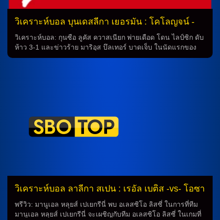
วิเคราะห์บอล บุนเดสลีกา เยอรมัน : โคโลญจน์ -
vs- สตุ๊ตการ์ต
วิเคราะห์บอล: กุนซือ ลูคัส ควาสเนียก พ่ายเดือด โดน ไลป์ซิก ดับ
ห้าว 3-1 และข่าวร้าย มาริอุส บึลเทอร์ บาดเจ็บ ในนัดแรกของ
สัปดาห์นี้ ทีม “แพะบ้า” ของกุนซือ ลูคัส ควาสเนียก ต้องพ่ายเดือด
จาก ไลป์ซิก ดับห้าว 3-1 พร้อมกับข่าวร้ายว่า มาริอุส บึลเทอร์ หัว
หอกตัวหลักได้รับบาดเจ็บจากการแข่งขันนี้ ทำนายลายเส้นตาม
โดรน กุนซือ ลูคัส ควาสเนียก จะเล่นหน้าเป้าในนัดต่อไป โดยมี
ลูก้า วัลด์ชมิดท์ เป็นทางเลือกที่สำคัญ ในขณะเดียวกัน ทีมยังต้อง
พบกับการสูญเสียของ ยาน ธีลมันน์ และ ยาคุบ คามินสกี้ ที่ต้องนั่ง
นอนเพราะบาดเจ็บ รวมทั้ง ราฟ ฟาน เดน เบิร์ก และ ลูก้า คีเลียน
ที่ยังไม่พร้อมสำหรับการเข้าร่วมเกม ในฐานะทีม “ม้าขาว” […]
วิเคราะห์บอล ลาลีกา สเปน : เรอัล เบติส -vs- โอซา
ซูน่า
พรีวิว: มานูเอล หลุยส์ เปเยกรีนี่ พบ อเลสซิโอ ลิสซี่ ในการที่ทีม
มานูเอล หลุยส์ เปเยกรีนี่ จะเผชิญกับทีม อเลสซิโอ ลิสซี่ ในเกมที่