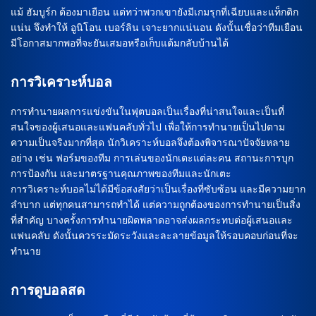
แม้ ฮัมบูร์ก ต้องมาเยือน แต่ทว่าพวกเขายังมีเกมรุกที่เฉียบและแท็กติก
แน่น จึงทำให้ อูนิโอน เบอร์ลิน เจาะยากแน่นอน ดังนั้นเชื่อว่าทีมเยือน
มีโอกาสมากพอที่จะยันเสมอหรือเก็บแต้มกลับบ้านได้
การวิเคราะห์บอล
การทำนายผลการแข่งขันในฟุตบอลเป็นเรื่องที่น่าสนใจและเป็นที่
สนใจของผู้เสนอและแฟนคลับทั่วไป เพื่อให้การทำนายเป็นไปตาม
ความเป็นจริงมากที่สุด นักวิเคราะห์บอลจึงต้องพิจารณาปัจจัยหลาย
อย่าง เช่น ฟอร์มของทีม การเล่นของนักเตะแต่ละคน สถานะการบุก
การป้องกัน และมาตรฐานคุณภาพของทีมและนักเตะ
การวิเคราะห์บอลไม่ได้มีข้อสงสัยว่าเป็นเรื่องที่ซับซ้อน และมีความยาก
ลำบาก แต่ทุกคนสามารถทำได้ แต่ความถูกต้องของการทำนายเป็นสิ่ง
ที่สำคัญ บางครั้งการทำนายผิดพลาดอาจส่งผลกระทบต่อผู้เสนอและ
แฟนคลับ ดังนั้นควรระมัดระวังและละลายข้อมูลให้รอบคอบก่อนที่จะ
ทำนาย
การดูบอลสด