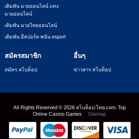
เดิมพัน มวยออนไลน์ แทง
มวยออนไลน์
เดิมพัน มวยไทยออนไลน์
เดิมพัน อีสปอร์ต พนัน esport
สมัครสมาชิก
อื่นๆ
สมัคร สโบท็อป
ข่าวสาร สโบท็อป
All Rights Reserved ©
2026
สโบท็อป-ไทย.com. Top
Online Casino Games
Sitemap