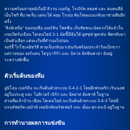
ความพร้อมล่าสุดยังไม่มี ลิวาน เบอร์คู, โรเบิร์ต สคอฟ และ สแตนลีย์
เอ็นโซกี ที่บาดเจ็บ แต่จะได้ ทอม โรเธ่อ พ้นโทษแบนกลับมาช่วยทีมอีก
ครั้ง
“สิงห์เหนือ” ของกุนซือ เมอร์ลิน โพลซิน เก็บชัยชนะนัดแรกได้แล้วใน
เกมเปิดรังเฉือน ไฮเดนไฮม์ 2-1 นัดนี้มีลุ้นได้ ยูสซุฟ พูลเซ่น ฟิตกลับมา
เป็นตัวเลือก แต่จะเริ่มที่สำรองไปก่อน
จอร์จี้ โกโชเลอิชวิลี หายเจ็บกลับมาเช่นกันพร้อมประจำวิงแบ็กขวา
แต่รายของ จอร์แดน โตรูนาริก้า และ บิลาล ยัลซินคาย่า ยังอยู่
ระหว่างพักฟื้น
ตัวเริ่มต้นของทีม
อูนิโอน เบอร์ลิน จะเริ่มต้นด้วยระบบ 3-4-2-1 โดยมีเฟรเดริก เรินนอฟ
อยู่ในประตู และ โอลิเวอร์ เบิร์ก และ อิลยาส อันซาห์ ในฐาน
ส่วนทีมเจ้าบ้าน เยือน ไฮเดนไฮม์ จะเริ่มต้นด้วยระบบ 3-4-3 โดยมี
แรนส์ฟอร์ด-เยบัวห์ เคอนิกส์ดอร์ฟเฟอร์ และ ฌ็อง-ลุก ดงเป้ อยู่ในฐาน
การทำนายผลการแข่งขัน