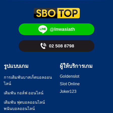
@lnwasiath
02 508 8798
รูปแบบเกม
ผู้ให้บริการเกม
Goldenslot
การเดิมพันบาสเก็ตบอลออน
ไลน์
Slot Online
Joker123
เดิมพัน กอล์ฟ ออนไลน์
เดิมพัน ฟุตบอลออนไลน์
พนันบอลออนไลน์