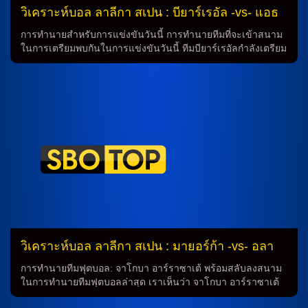
ส่งเข้าเล่น ในนัดนี้ เราจะเห็นการแข่งขันระหว่างทีม ทั้งสอง ด้วย
วิเคราะห์บอล ลาลีกา สเปน : บียาร์เรอัล -vs- แอธ
การระบบการเล่นที่แตกต่างกัน ทีม ไมนซ์ จะเล่นในระบบ (3-4-3)
เลติก บิลเบา
โดยมีนักเตะเช่น พอล […]
การทำนายสำหรับการแข่งขันวันนี้ การทำนายทีมที่จะเข้าสนาม
ในการเตรียมพบกันในการแข่งขันวันนี้ ทีมบียาร์เรอัลกำลังเตรียม
ตัวอย่างดี แต่ความสามารถของทีมอาจมีความผันผวนในช่วง
ล่าสุด นักเตะที่มีสภาพร่างกายไม่สมบูรณ์ นักเตะหลายคนจากทั้ง
สองทีมมีสภาพร่างกายที่ไม่สมบูรณ์ในเวลานี้ ซึ่งอาจส่งผลต่อผล
การแข่งขันได้ จึงต้องรอการประเมินสภาพอีกครั้งก่อนแข่งขัน
การรวมทีมในสนาม การทำนายว่าทีมที่จะเข้าสนามสำหรับทีมบี
ยาร์เรอัล คาดว่าจะใช้ระบบการเล่น 4-4-2 โดยนำโยคีเลนนอก
สนามและนิโกล่าส์ เปเป้มาครองตำแหน่งกองหน้า สำหรับทีม
เยือน พวกเขาคาดว่าจะใาใช้ระบบการเล่น 4-2-3-1 โดยมีอินญา
กี้ วิลเลียมส์นำทีม การทำนายผลการแข่งขัน การทำนายว่าการ
แข่งขันนี้อาจมีความสนุกสนานและน่าติดตาม เนื่องจากทั้งสอง
ทีมมีคุณสมบัติที่มากเท่ากัน และมีโอกาสในการทำประตูกันได้ ทีม
เยือนอาจมีทีเด็ดที่สามารถทำให้พลิกเกมได้ แม้ว่าอาจจะอยู่ใน
ภาวะที่ต้องพ่ายแพ้ในเบื้องต้น ดังนั้น การทำนายผลของการ
แข่งขันนี้ยังคงเป็นสิ่งที่น่าตื่นเตื่นและต้องติดตามอย่างใกล้ชิด
วิเคราะห์บอล ลาลีกา สเปน : มายอร์ก้า -vs- อลา
หากคุณสนใจทำนายผลการแข่งขันฟุตบอล ไม่ว่าจะเป็นการ
เบส
ทำนายบอลสด หรือการวิเคราะห์ฟุตบอล อย่าลืมติดตามทุกครั้ง
การทำนายทีมฟุตบอล: จาโกบา อาร์ราซาเต้ พร้อมสลับลงสนาม
เพื่อไม่พลาดข้อมูลสำคัญ วิเคราะห์แบบละเอียด เมื่อพิจารณาถึง
ในการทำนายทีมฟุตบอลล่าสุด เราเห็นว่า จาโกบา อาร์ราซาเต้
การแข่งขันระหว่างทีมบียาร์เรอัลกับทีมเยือน มีปัจจัยหลายอย่างที่
ไม่มี โอมาร์ มาสกาเรลล์ กับ มาราช กุมบุลล่า สภาพร่างกายไม่