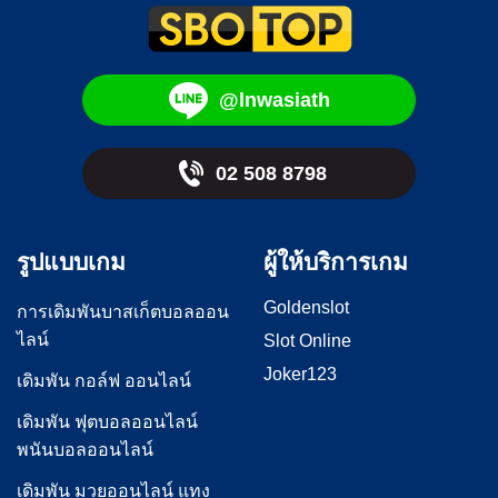
@lnwasiath
02 508 8798
รูปแบบเกม
ผู้ให้บริการเกม
Goldenslot
การเดิมพันบาสเก็ตบอลออน
ไลน์
Slot Online
Joker123
เดิมพัน กอล์ฟ ออนไลน์
เดิมพัน ฟุตบอลออนไลน์
พนันบอลออนไลน์
เดิมพัน มวยออนไลน์ แทง