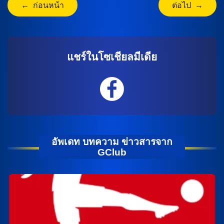
← ก่อนหน้า
ต่อไป →
แชร์ในโซเชียลมีเดีย
อัพเดท บทความ ข่าวสารจาก
GClub