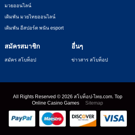
มวยออนไลน์
เดิมพัน มวยไทยออนไลน์
เดิมพัน อีสปอร์ต พนัน esport
สมัครสมาชิก
อื่นๆ
สมัคร สโบท็อป
ข่าวสาร สโบท็อป
All Rights Reserved ©
2026
สโบท็อป-ไทย.com. Top
Online Casino Games
Sitemap