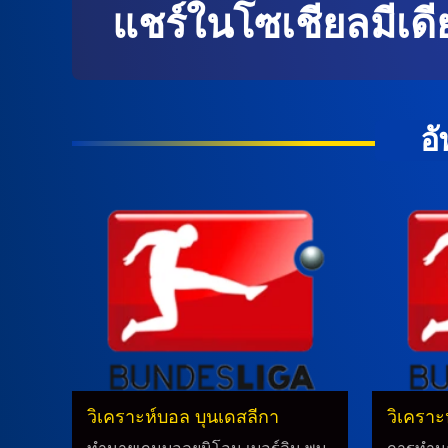
แชร์ในโซเชียลมีเดี
อ
วิเคราะห์บอล บุนเดสลีกา
วิเคราะ
เยอรมัน : ยูนิโอน เบอร์ลิน vs
เยอรมัน 