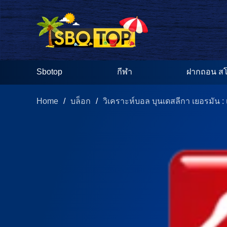
Sbotop
กีฬา
ฝากถอน สโ
Home
/
/
บล็อก
วิเคราะห์บอล บุนเดสลีกา เยอรมัน : เ