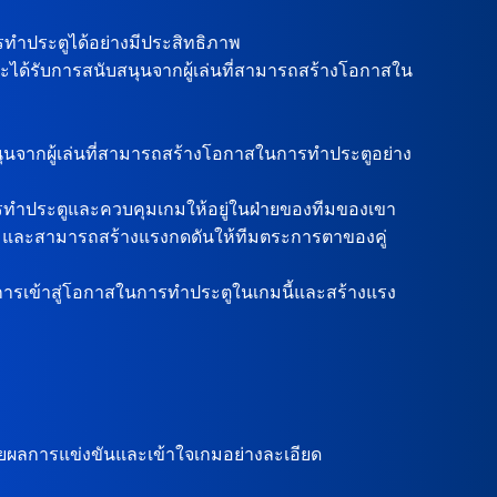
รทำประตูได้อย่างมีประสิทธิภาพ
ะได้รับการสนับสนุนจากผู้เล่นที่สามารถสร้างโอกาสใน
ุนจากผู้เล่นที่สามารถสร้างโอกาสในการทำประตูอย่าง
รทำประตูและควบคุมเกมให้อยู่ในฝ่ายของทีมของเขา
ี้ และสามารถสร้างแรงกดดันให้ทีมตระการตาของคู่
ในการเข้าสู่โอกาสในการทำประตูในเกมนี้และสร้างแรง
นายผลการแข่งขันและเข้าใจเกมอย่างละเอียด