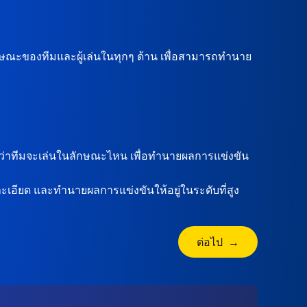
ณะของทีมและผู้เล่นในทุกๆ ด้าน เพื่อสามารถทำนาย
ใจว่าทีมจะเล่นในลักษณะไหน เพื่อทำนายผลการแข่งขัน
เอียด และทำนายผลการแข่งขันให้อยู่ในระดับที่สูง
ต่อไป →