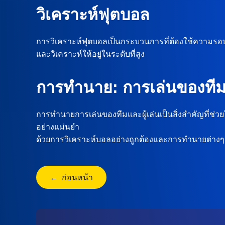
วิเคราะห์ฟุตบอล
การวิเคราะห์ฟุตบอลเป็นกระบวนการที่ต้องใช้ความร
และวิเคราะห์ให้อยู่ในระดับที่สูง
การทำนาย: การเล่นของทีมแ
การทำนายการเล่นของทีมและผู้เล่นเป็นสิ่งสำคัญที่ช่
อย่างแม่นยำ
ด้วยการวิเคราะห์บอลอย่างถูกต้องและการทำนายต่างๆ ท
← ก่อนหน้า