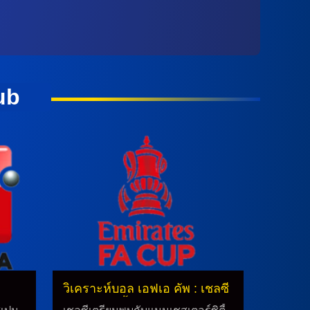
ub
วิเคราะห์บอล เอฟเอ คัพ : เชลซี
นซ์
vs แมนฯซิตี้