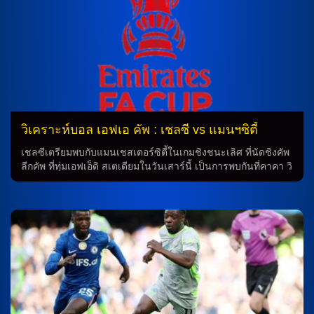
เกมนี้ ในขณะเดียวกัน ทีมชาติอังกฤษก็จะต้องเริ่มเล่นโดยไม่มี โร
บิน เซนต์เนอร์ (9 นัด), อันเดรียส ฮานเช่-โอลเซ่น (13 นัด) และ
ฟิลิปป์ เอ็มเวเน่ (13 นัด) ทั้ง 3 นักเตะหลักที่ออกจากเกมเนื่องจาก
บาดเจ็บ ทีมจะเปลี่ยนระบบเล่นเป็น 3-5-2 โดยมี […]
วิเคราะห์บอล เอฟเอ คัพ : เชลซี vs แมนฯซิตี้
เชลซีเตรียมพบกับแมนเชสเตอร์ซิตี้ในเกมชิงชนะเลิศ ที่นัดชิงคัพ
ลีกคัพ ที่ทุ่มเอฟเอ็ดิ สเตเดียมในวันเสาร์นี้ เป็นการพบกันที่คาคา วิ
ซ่าซ์ สเตเดียมสเตเดียมในช่วงเวลา 21:30 น. โดยทั้งสองทีมไม่
ได้มีสภาพร่างกายที่สมบูรณ์อย่างเต็มที่ แต่ก็ยังพร้อมที่จะแข็งแรง
และต่อสู้ในการชิงชนะเลิศที่สำคัญนี้ ทำนายและการทำนายของ
ทีม ทาง เชลซี ภายใต้การทำทีมของ คาลั่ม แม็กฟาร์เลน กุนซือ
รักษาการณ์ยังไม่พร้อมใช้งานแข้งเดี้ยงหน้าเดิมอย่าง เจสซี่ เดอร์
รี่, เอสเตเวา วิลเลี่ยน, เจมี่ กิตเท่นส์ และ โรเบิร์ต ซานเชซ ที่ล้วน
มีอาการบาดเจ็บรบกวน แต่อย่างไรก็ดีกลุ่มแกนหลักส่วนใหญ่
ถือว่าพร้อมรบและคาดว่าจะมาในระบบ 4-2-3-1 พร้อมกับเลือกใช้
งาน โคล พัลเมอร์, เอ็นโซ่ เฟร์นานเดซ และ มาร์ก กูกูเรญ่า คอย
ขึ้นเกมรุกสนับสนุน เชา เปโดร หัวหอกตัวเป้า ฝั่ง แมนฯซิตี้ ทาง