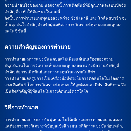
ความน่าสนใจของเกม นอกจากนี้ การเดิดพันธ์ที่มีคุณภาพจะเป็นปัจจัย
สำคัญที่จะทำให้ทีมชนะในเกมนี้
ดังนั้น การทำนายเกมฟุตบอลระหว่าง ซังต์ เพาลี และ โวล์ฟสบวร์ก จะ
เป็นจุดสนใจสำคัญสำหรับผู้ชมที่ต้องการวิเคราะห์ฟุตบอลและดูบอล
สดในซีซั่นนี้
ความสำคัญของการทำนาย
การทำนายผลการแข่งขันฟุตบอลไม่เพียงแต่เป็นเรื่องของความ
สนุกสนานในการวิเคราะห์บอลและดูบอลสด แต่ยังมีความสำคัญที่
สำคัญต่อการเดิดพันธ์และการลงทุนในการพนันกีฬา
การทำนายผลสรุปการเป็นเครื่องมือที่ช่วยในการตัดสินใจในเรื่องการ
วางเดิดพันธ์ โดยการวิเคราะห์ฟุตบอลให้ถูกต้องและมีประสิทธิภาพ จึง
เป็นสิ่งสำคัญที่ผู้ที่สนใจในการเดิดพันธ์ควรใส่ใจ
วิธีการทำนาย
การทำนายผลการแข่งขันฟุตบอลไม่ได้เพียงแค่การทายผลตามสมอง
แต่ต้องการการวิเคราะห์ข้อมูลเชิงลึก เช่น สถิติการแข่งขันก่อนหน้า,