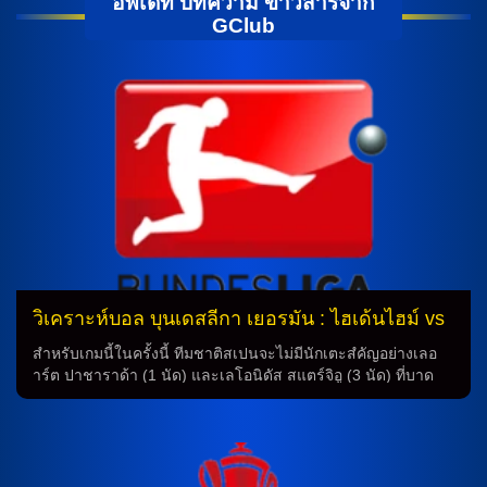
อัพเดท บทความ ข่าวสารจาก
GClub
วิเคราะห์บอล บุนเดสลีกา เยอรมัน : ไฮเด้นไฮม์ vs
ไมนซ์
สําหรับเกมนี้ในครั้งนี้ ทีมชาติสเปนจะไม่มีนักเตะสํคัญอย่างเลอ
าร์ต ปาชาราด้า (1 นัด) และเลโอนิดัส สแตร์จิอู (3 นัด) ที่บาด
เจ็บ แต่จะส่ง ไดแอนต์ รามาจ มาเข้าเล่นในเกมนี้โดยมีการจัด
วางแผนการเล่นในรูปแบบ 4-3-3 โดยจะมี พาทริค ไมนก้า และ
เบ็นเดิกต์ กิมเบอร์ ควบคุมส่วนหลังของทีม ในยานนาท่านจะมี
ยาน ช็อปเปอร์ มาเข้าร่วมการโจมตีที่นำโดย บูดู ซิฟซิวัดเซ่ ซึ่ง
จะมีเอเรน ดิงค์ชี่ และ อาริยอน อิบราฮิโมวิช ร่วมรบกวนกันใน