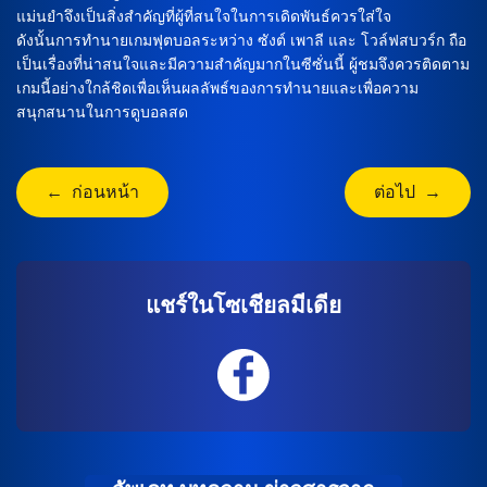
แม่นยำจึงเป็นสิ่งสำคัญที่ผู้ที่สนใจในการเดิดพันธ์ควรใส่ใจ
ดังนั้นการทำนายเกมฟุตบอลระหว่าง ซังต์ เพาลี และ โวล์ฟสบวร์ก ถือ
เป็นเรื่องที่น่าสนใจและมีความสำคัญมากในซีซั่นนี้ ผู้ชมจึงควรติดตาม
เกมนี้อย่างใกล้ชิดเพื่อเห็นผลลัพธ์ของการทำนายและเพื่อความ
สนุกสนานในการดูบอลสด
← ก่อนหน้า
ต่อไป →
แชร์ในโซเชียลมีเดีย