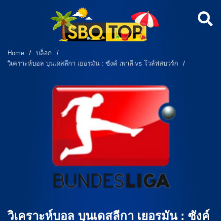
Home
/
บล็อก
/
วิเคราะห์บอล บุนเดสลีกา เยอรมัน : ซังค์ เพาลี vs โวล์ฟสบวร์ก
/
วิเคราะห์บอล บุนเดสลีกา เยอรมัน : ซังค์