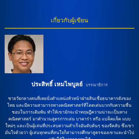
ธันวาคม 2564 ที่สนาม สตาเดียม อารีน่า กอลเลโก โดยที่สองทีม
นั้นมีหลายนักเตะที่มีสถานะสุขภาพที่ไม่สมบูรณ์ นักเตะที่มีสถานะ
สุขภาพไม่ดี ในทีม กีเยร์โม่ อัลมาด้า นักเตะที่มีสถานะสุขภาพไม่
เกี่ยวกับผู้เขียน
ดีคือ เลอันเดร์ เดนดองเกอร์ และ บรานดอน โดมิงเกส ซึ่งอาจจะ
ไม่สามารถเข้าเล่นในเกมนี้ได้ จึงมีการทำนายว่า เอริก ไบยี่, ควา
ซี่ ซีโบ และ ฮีสเซม ฮัสซาน จะได้รับโอกาสลงสนามแทน นักเตะ
สำรองที่อาจเข้าเล่น สำหรับนักเตะสำรองที่มีโอกาสเข้าเล่นในทีม
กีเยร์โม่ อัลมาด้า นั้น มี เฟเดรีโก้ วินญาส ซึ่งอาจจะได้รับโอกาส
เข้าเล่นหน้าเป้า โดยมีส่วนระบายลูกของ […]
ประสิทธิ์ เหมไพบูลย์
บรรณาธิการ
ชายวัยกลางคนที่เคยนั่งตำแหน่งหัวหน้าฝ่ายสินเชื่อธนาคารดังของ
ไทย และมีความสามารถทางคณิตศาสตร์ที่โดดเด่นบวกกับความชื่น
ชอบในการเดิมพัน ทำให้เขามักจะนำทฤษฎีความน่าจะเป็นทาง
คณิตศาสตร์ มาคำนวนสูตรการเล่น บาคาร่า หรือ แบล็คแจ็ค แบบ
ใหม่ๆ และเป็นผู้เล่นที่ประสบความสำเร็จอันดับต้นๆ ของจีคลับ ซึ่งเขา
มั่นใจด้วยว่า ผู้เล่นทุกคนที่สนใจก็สามารถศึกษาสูตรของเขาและนำไป