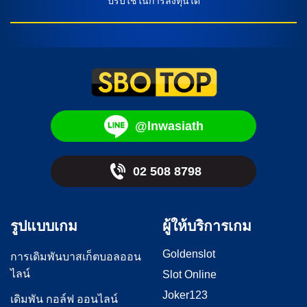
ปรับใช้ในการลงทุนได้
@lnwasiath
02 508 8798
รูปแบบเกม
ผู้ให้บริการเกม
Goldenslot
การเดิมพันบาสเก็ตบอลออน
ไลน์
Slot Online
Joker123
เดิมพัน กอล์ฟ ออนไลน์