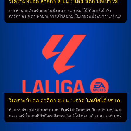
วิเคราะห์บอล ลาลีกา สเปน : แอธเลติก บิลเบา vs
บาเลนเซีย
การทำนายสำหรับเกมวันนี้ระหว่างเอร์เนสโต้ บัลเบร์เด้ กับ
กอร์ก้า กูรูเซต้า ทำนายการเข้าสนาม ในเกมวันนี้ระหว่างเอร์เนส
โต้ บัลเบร์เด้ และ กอร์ก้า กูรูเซต้า ทีมที่คาดว่าจะเข้าสนามคือ
เอร์เนสโต้ บัลเบร์เด้ ที่จะมี ออยอาน ซานเซ็ต, โรเบิร์ต นาบาร
โร่, อินญีโก้ รูอีซ เด กาลาร์เรต้า, ดาเนียล บีเบียน และ อเล็กซ์
เบเรนเกรร์ เข้าสนาม ทำนายการเล่น ทีมเอร์เนสโต้ บัลเบร์เด้ จะ
เล่นในระบบ 4-2-3-1 โดยมี กอร์ก้า กูรูเซต้า บนสายหน้า และ อา
เลฆานโดร เรโก้, มิเกล เจาเรคีซาร์ บนสายกลาง อินญากี้ วิล
เลียมส์, ออยอาน ซานเซ็ต, นีโก้ วิลเลียมส์ บนสายรุก และ อูไน ซี
ม่อน บนประตู ทำนายสภาพการเล่น […]
วิเคราะห์บอล ลาลีกา สเปน : เรอัล โอเบียโด้ vs เค
ตาเฟ่
ทำนายตำแหน่งนักเตะในเกม กีเยร์โม่ อัลมาด้า กับ เลอันเดร์ เดน
ดองเกอร์ ในเกมที่กำลังจะถึงของ กีเยร์โม่ อัลมาด้า และ เลอันเดร์
เดนดองเกอร์ มีการทำนายตำแหน่งนักเตะที่จะอยู่ในสนาม ซึ่งสอง
ทีมนี้จะพบกันในสนามบ้านของ กีเยร์โม่ อัลมาด้า ในวันที่ 13