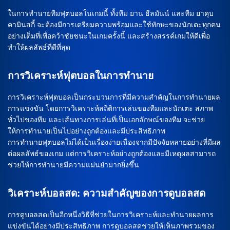
ในการทำนายทีมฟุตบอลในเกมนี้ ทั้งทีม ยาน ธีลมันน์ และทีม ยาคุบ
คามินสกี้ จะต้องมีการเตรียมความพร้อมและใช้ทักษะของนักเตะทุกคน
อย่างเต็มที่เพื่อคว้าชัยชนะในเกมครั้งนี้ และสร้างสรรค์เกมให้ดีเพื่อ
ทำให้ผลลัพธ์ที่ดีที่สุด
การวิเคราะห์ฟุตบอลในการทำนาย
การวิเคราะห์ฟุตบอลเป็นกระบวนการที่มีความสำคัญในการทำนายผล
การแข่งขัน โดยการวิเคราะห์สถิติการเล่นของทีมและนักเตะ สภาพ
ทั่วไปของทีม และเส้นทางการเล่นที่เป็นเอกลักษณ์ของทีม จะช่วย
ให้การทำนายเป็นไปอย่างถูกต้องและมีประสิทธิภาพ
การทำนายฟุตบอลไม่ได้เป็นเรื่องง่ายเนื่องจากมีปัจจัยหลายอย่างที่มีผล
ต่อผลลัพธ์ของเกม แต่การวิเคราะห์อย่างถูกต้องและมีเหตุผลสามารถ
ช่วยให้การทำนายมีความแม่นยำมากยิ่งขึ้น
วิเคราะห์บอลสด: ความสำคัญของการดูบอลสด
การดูบอลสดเป็นอีกหนึ่งวิธีที่ช่วยในการวิเคราะห์และทำนายผลการ
แข่งขันได้อย่างมีประสิทธิภาพ การดูบอลสดช่วยให้เห็นภาพรวมของ