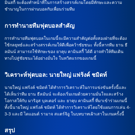
มินสกี้ จะต้องทำหน้าที่ในการสร้างสรรค์เกมโดยมีทักษะและความ
ชำนาญในการผ่านบอลกับเพื่อนร่วมทีม
การทำนายทีมฟุตบอลสำคัญ
การทำนายทีมฟุตบอลในเกมนี้จะมีความสำคัญต่อทั้งสองฝ่ายที่จะต้อง
ใช้กลยุทธ์และสร้างสรรค์เกมให้ดีเพื่อคว้าชัยชนะ ทั้งนี้หากทีม ยาน ธี
ลมันน์ สามารถใช้ทักษะของ ยาคุบ คามินสกี้ ได้ดี อาจทำให้ทีมเดิน
ทางไปสู่ชัยชนะได้อย่างมั่นใจ ในทวิตแรกของเกมนี้
วิเคราะห์ฟุตบอล: นายใหญ่ แฟร้งค์ ชมิดท์
นายใหญ่ แฟร้งค์ ชมิดท์ ได้ทำการวิเคราะห์ในการแข่งขันครั้งนี้และ
ได้เห็นว่าทีม ยาน ธีลมันน์ จะต้องเริ่มเกมด้วยความมั่นใจและสร้าง
โอกาสให้กับ มาริอุส บุลเตอร์ และ ยาคุบ คามินสกี้ ที่มาเข้าร่วมเกมนี้
ทั้งนี้นายใหญ่ แฟร้งค์ ชมิดท์ ได้ทำการวิเคราะห์โดยใช้แผนการเล่น 4-
3-3 และมี ไดแอนต์ รามาจ สแตร์จิอู ในบทบาทเฝ้าเสาในเกมครั้งนี้
สรุป