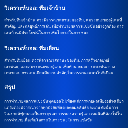
วิเคราะห์บอล: ทีมเจ้าบ้าน
สำหรับทีมเจ้าบ้าน ควรพิจารณาสถานะของทีม, สมรรถนะของผู้เล่นที่
สำคัญ, และกลยุทธ์การเล่น เพื่อทำนายผลการแข่งขันอย่างถูกต้อง การ
เล่นบ้านมีประโยชน์ในการเพิ่มโอกาสในการชนะ
วิเคราะห์บอล: ทีมเยือน
สำหรับทีมเยือน ควรพิจารณาสถานะของทีม, การสร้างกลยุทธ์
เอาชนะ, และสมรรถนะของผู้เล่น เพื่อทำนายผลการแข่งขันอย่าง
เหมาะสม การเล่นเยือนมีความสำคัญในการหาคะแนนในที่เยือน
สรุป
การทำนายผลการแข่งขันฟุตบอลไม่เพียงแค่การทายผลเพียงอย่างเดียว
แต่ยังต้องพิจารณาจากทุกปัจจัยที่ส่งผลต่อผลลัพธ์ของเกม ดังนั้นการ
วิเคราะห์ฟุตบอลเป็นการบูรณาการของความรู้และเทคนิคที่ต้องใช้ใน
การทำนายเพื่อเพิ่มโอกาสในการชนะในการแข่งขัน