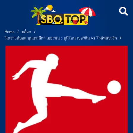
Home
/
บล็อก
/
วิเคราะห์บอล บุนเดสลีกา เยอรมัน : ยูนิโอน เบอร์ลิน vs โวล์ฟสบวร์ก
/