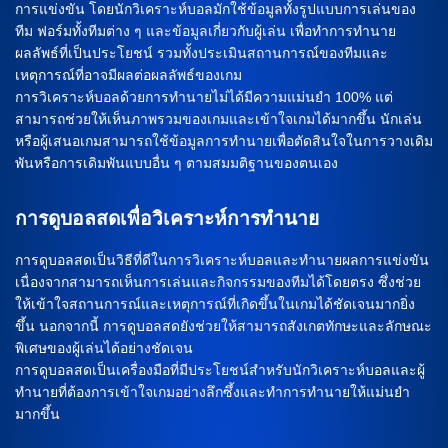
การแข่งขัน โดยนักวิเคราะห์บอลมักใช้ข้อมูลทั้งรูปแบบการเล่นของ
ทีม ฟอร์มทั้งทีมต่าง ๆ และข้อมูลเกี่ยวกับผู้เล่น เพื่อทำการทำนาย
ผลลัพธ์ที่เป็นประโยชน์ รวมทั้งประเมินสถานการณ์ของทีมและ
เหตุการณ์ที่อาจมีผลต่อผลลัพธ์ของเกม
การวิเคราะห์บอลด้วยการทำนายไม่ได้มีความแม่นยำ 100% แต่
สามารถช่วยให้เห็นภาพรวมของเกมและเข้าใจเกมได้มากขึ้น นักเล่น
หรือผู้เสนอเกมสามารถใช้ข้อมูลการทำนายเพื่อตัดสินใจในการวางเดิม
พันหรือการเดิมพันแบบอื่น ๆ ตามสมมติฐานของตนเอง
การดูบอลสดเพื่อวิเคราะห์การทำนาย
การดูบอลสดเป็นวิธีที่ดีในการวิเคราะห์บอลและทำนายผลการแข่งขัน
เนื่องจากสามารถเห็นการเล่นและกิจกรรมของทีมได้โดยตรง ซึ่งช่วย
ให้เข้าใจสถานการณ์และเหตุการณ์ที่เกิดขึ้นในเกมได้ชัดเจนมากยิ่ง
ขึ้น นอกจากนี้ การดูบอลสดยังช่วยให้สามารถสังเกตทักษะและลักษณะ
พิเศษของผู้เล่นได้อย่างชัดเจน
การดูบอลสดเป็นเครื่องมือที่มีประโยชน์สำหรับนักวิเคราะห์บอลและผู้
ทำนายที่ต้องการเข้าใจเกมอย่างลึกซึ้งและทำการทำนายให้แม่นยำ
มากขึ้น