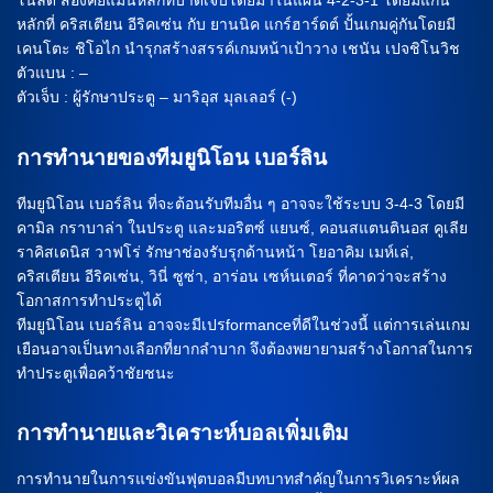
หลักที่ คริสเตียน อีริคเซ่น กับ ยานนิค แกร์ฮาร์ดต์ ปั้นเกมคู่กันโดยมี
เคนโตะ ชิโอไก นำรุกสร้างสรรค์เกมหน้าเป้าวาง เชนัน เปจชิโนวิช
ตัวแบน : –
ตัวเจ็บ : ผู้รักษาประตู – มาริอุส มุลเลอร์ (-)
การทำนายของทีมยูนิโอน เบอร์ลิน
ทีมยูนิโอน เบอร์ลิน ที่จะต้อนรับทีมอื่น ๆ อาจจะใช้ระบบ 3-4-3 โดยมี
คามิล กราบาล่า ในประตู และมอริตซ์ แยนซ์, คอนสแตนตินอส คูเลีย
ราคิสเดนิส วาฟโร่ รักษาช่องรับรุกด้านหน้า โยอาคิม เมห์เล่,
คริสเตียน อีริคเซ่น, วินี่ ซูซ่า, อาร่อน เซห์นเตอร์ ที่คาดว่าจะสร้าง
โอกาสการทำประตูได้
ทีมยูนิโอน เบอร์ลิน อาจจะมีเปรformanceที่ดีในช่วงนี้ แต่การเล่นเกม
เยือนอาจเป็นทางเลือกที่ยากลำบาก จึงต้องพยายามสร้างโอกาสในการ
ทำประตูเพื่อคว้าชัยชนะ
การทำนายและวิเคราะห์บอลเพิ่มเติม
การทำนายในการแข่งขันฟุตบอลมีบทบาทสำคัญในการวิเคราะห์ผล