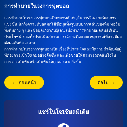
การทำนายในวงการฟุตบอล
การทำนายในวงการฟุตบอลมีบทบาทสำคัญในการวิเคราะห์ผลการ
แข่งขัน นักวิเคราะห์บอลมักใช้ข้อมูลทั้งรูปแบบการเล่นของทีม ฟอร์ม
ทั้งทีมต่าง ๆ และข้อมูลเกี่ยวกับผู้เล่น เพื่อทำการทำนายผลลัพธ์ที่เป็น
ประโยชน์ รวมทั้งประเมินสถานการณ์ของทีมและเหตุการณ์ที่อาจมีผล
ต่อผลลัพธ์ของเกม
การทำนายในวงการฟุตบอลเป็นเรื่องที่น่าสนใจและมีความสำคัญต่อผู้
ที่ต้องการเข้าใจเกมอย่างลึกซึ้ง และเพื่อช่วยให้สามารถตัดสินใจใน
การวางเดิมพันหรือเดิมพันให้ถูกต้องมากยิ่งขึ้น
← ก่อนหน้า
ต่อไป →
แชร์ในโซเชียลมีเดีย