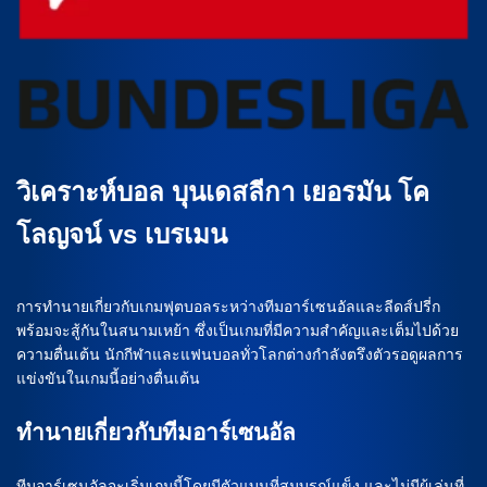
วิเคราะห์บอล บุนเดสลีกา เยอรมัน โค
โลญจน์ vs เบรเมน
การทำนายเกี่ยวกับเกมฟุตบอลระหว่างทีมอาร์เซนอัลและลีดส์ปรี่ก
พร้อมจะสู้กันในสนามเหย้า ซึ่งเป็นเกมที่มีความสำคัญและเต็มไปด้วย
ความตื่นเต้น นักกีฬาและแฟนบอลทั่วโลกต่างกำลังตรึงตัวรอดูผลการ
แข่งขันในเกมนี้อย่างตื่นเต้น
ทำนายเกี่ยวกับทีมอาร์เซนอัล
ทีมอาร์เซนอัลจะเริ่มเกมนี้โดยมีตัวแบนที่สมบูรณ์แข็ง และไม่มีผู้เล่นที่