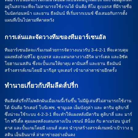
อยู่ในสถานะที่จะไม่สามารถใช้งานได้ นั่นคือ ทีโม ฮูเบอรส ที่มีรายชื่อ
ในนัดก่อนหน้า และยาน ธีลมันน์ ที่เริ่มจากเบนช์ ซึ่งเสมอกับการตั้ง
แผนที่เป็นไปตามที่คาดหวัง
การเล่นและจัดวางทีมของทีมอาร์เซนอัล
ทีมอาร์เซนอัลจะเริ่มเกมด้วยการจัดวางแนวรับ 3-4-2-1 ที่จะควบคุม
แผงหลังด้วยทีโม ฮูเบอรส และแดนกลางวางอีริค มาร์เตล และอิซัค
โยฮานเนสสัน ซึ่งจะปั้นเกมให้ยาคุบ คามินสกี้ และยาน ธีลมันน์
สร้างสรรค์เกมโดยมี มารีอุส บุลเตอร์ เข้ามาล่าตาข่ายอีกครั้ง
ทำนายเกี่ยวกับทีมลีดส์ปรี่ก
ทีมลีดส์ปรี่กก็ไม่พลิกผันเมื่อเกมนี้เริ่มขึ้น ไม่มีผู้เล่นที่ไม่สามารถใช้งาน
ได้ นั่นคือ วิกเตอร์ โบนิเฟซ, ซามูเอล เอ็มบังกูล่า และ คาริม คูลิบาลี่
ซึ่งน่าจะใช้ระบบ 4-2-3-1 ที่จะทำให้แผงหลังมีคาริม คูลิบาลี่ และ มาร์
โก ฟรีเดิ้ล คุมแผงหลังแดนกลางเป็น เซนน์ ลีน็อง กับ คาเมร่อน ปูเอร์
ตาส และปั้นเกมโดยมี แยนส์ สเตจ นำรุกสร้างสรรค์เกมหน้าเป้าวาง ยุ
สติน เอ็นยินมาห์ ล่าตาข่ายอย่างมั่นคง