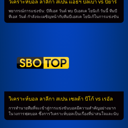
วิเคราะห์บอล ลาลีกา สเปน แอธฯ บิลเบา vs บียาร์
บอลทั่วไป การวิเคราะห์บอลต้องใช้ความรอบคอบในการศึกษา
เรอัล
ข้อมูลทั้งทีม-ทีม ฟอร์มของทีม ปัจจัยต่าง ๆ ที่อาจมีผลต่อผลการ
พยากรณ์การแข่งขัน: บีทีเอส วันด์ พบ บีเอสเค โยนิเก้ วันนี้ ทีมบี
แข่งขัน เพื่อทำนายผลการแข่งขันอย่างแม่นยำ ความสำคัญของ
ทีเอส วันด์ กำลังจะเผชิญหน้ากับทีมบีเอสเค โยนิเก้ในการแข่งขัน
การวิเคราะห์ฟุตบอล การวิเคราะห์ฟุตบอลไม่ได้เพียงแค่การ
ที่เต็มไปด้วยความตึงเครียดและความรุนแรง เปิดโอกาสให้กับนัก
ทำนายผลการแข่งขันเท่านั้น แต่ยังเป็นกระบวนการที่ช่วยให้ผู้
เสรีภาพทั้งสองฝ่ายได้แสดงความสามารถและความเข้มแข็งของ
เล่นเข้าใจเกมเพิ่มขึ้น มองเห็นปัจจัยต่าง ๆ ที่อาจมีผลต่อผลการ
ตนเอง ทีมบีทีเอส วันด์ ในการแข่งขันนี้ ทีมบีทีเอส วันด์ จะต้อง
แข่งขัน และช่วยในการตัดสินใจการเดิมพันในการแทงบอล
รอดฟังผลการทำนายของผู้เชี่ยวชาญเรื่องฟุตบอล ซึ่งได้ระบุว่า
ออนไลน์ อย่างมีเสถียรภาพ การดูบอลสดเพื่อวิเคราะห์ การดูบอล
นักกีฬาที่ขาดอย่างแน่นอนคือ เบนญัต ปราดอส ซึ่งได้บาดเจ็บใน
สดเป็นอีกวิธีหนึ่งในการวิเคราะห์บอลอย่างมีประสิทธิภาพ โดย
การแข่งขันก่อนหน้า อย่างไรก็ตาม ทีมยังมีนักกีฬาอีกหลายคนที่
การติดตามเกมสด ทำให้ผู้วิเคราะห์สามารถมองเห็นการเล่นของ
ต้องมาเช็คสภาพการเติบโตในระบบ 4-2-3-1 ซึ่งจะมี กอร์ก้า กูรู
ทีมทั้งสองด้าน สภาพแวดล้อม และปัจจัยต่าง ๆ ที่อาจมีผลต่อผล
เซต้า เป็นหน้าเป้า พร้อมกับวาง ฮอยฮาน ซานเค็ต ในบทบาทที่จะ
การแข่งขันได้อย่างชัดเจน การวิเคราะห์ทีมด้วยสถิติ การใช้สถิติ
ช่วยสร้างเกม ทีมบีเอสเค โยนิเก้ จากฝ่ายของทีมบีเอสเค โยนิเก้
ในการวิเคราะห์บอลเป็นเทคนิคที่มีประสิทธิภาพสูง โดยการศึกษา
นั้น เขาจะต้องเริ่มต้นการแข่งขันโดยการใช้นักกีฬาที่พร้อมใจ
ข้อมูลเชิงลึกเกี่ยวกับประวัติการแข่งขัน สถิติการทำประตู การรับ
และพร้อมที่จะต่อสู้ในสนาม เนื่องจากมีสมาธิที่ดีกว่าทีมตรงข้าม
ประตู และปัจจัยอื่น ๆ ที่สำคัญ เพื่อช่วยในการทำนายผลการ
ทีมจะตามติดกันอย่างเข้มข้นในระบบ 4-4-2 โดยมี จอร์จอส มิเคา
แข่งขันที่แม่นยำ สรุป […]
ตัดเซ่ และ นิโคล่าส์ เปเป้ เป็นกองหน้า และ ปาเป้ เกย์ กับ ดานี่
ปาเรโฆ่ […]
วิเคราะห์บอล ลาลีกา สเปน เซลต้า บีโก้ vs เรอัล
โอเบียโด้
การทำนายทีมที่จะเข้าสู่การแข่งขันบอลมีความสำคัญอย่างมาก
ในวงการฟุตบอล ซึ่งการวิเคราะห์บอลเป็นเรื่องที่น่าสนใจและนับ
เป็นองค์ประกอบที่สำคัญในการเสมอฟุตบอล มีเกล็ดเงินตัวแทน
การเล่นบอลเชิงพาณิชย์ ทำให้มีผู้คนจำนวนมากที่สนใจในการดู