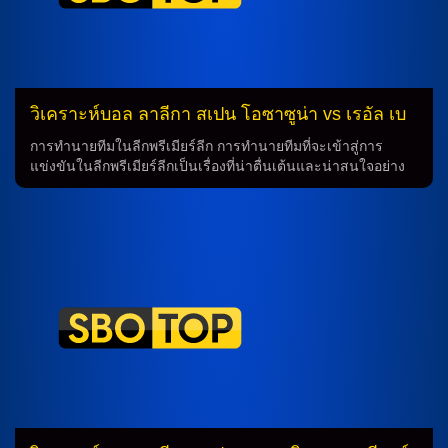
มการ์ลาสสาร์ก็มีโอกาสที่จะเอาชนะอย่างมาก เนื่องจากทีมมี
สภาพความฟิตที่ดี และมีนักเตะคุณภาพหลากหลายในทีม ตัวแบน
จะมี ดีเอโก้ เมนเดซ เพียงรายเดียวที่มีปัญหาอาการบาดเจ็บ แต่ก็
ยังคงมีนักเตะที่มีคุณสมบัติดีอยู่ในทีม ในเกมนี้ ทีมแมนเชสเตอร์
ยูไนเต็ดจะใช้ระบบ 4-2-3-1 โดยมี เวดัต มูริกี้ รับหน้าที่เป็นกอง
หน้าตัวเป้า ในขณะที่ทีมการ์ลาสสาร์จะใช้ระบบ 4-2-3-1 โดยมี
วิเคราะห์บอล ลาลีกา สเปน โอซาซูน่า vs เรอัล เบ
ฆอร์เก้ […]
ติส
การทำนายทีมในลีกพรีเมียร์ลีก การทำนายทีมที่จะเข้าสู่การ
แข่งขันในลีกพรีเมียร์ลีกเป็นเรื่องที่น่าตื่นเต้นและน่าสนใจอย่าง
ยิ่งสำหรับแฟนบอลทั่วโลก ในการทำนายล่าสุดมีบทสเปคเตอร์
สนับสนุนทีมโอซาซูน่าในการแข่งขัน ซึ่งตอนนี้ทีมยังไม่นิ่งอยู่ แต่
ภาพรวมของทีมในสนามเหย้ายังโอง่าและพอใจได้ ทีมโอซาซูน่า
ในการทำนายทีมโอซาซูน่า ถือเป็นทีมที่มีฟอร์มที่ไม่คงที่ในขณะนี้
แต่มีผลงานที่ชัดเจนในสนามเหย้า ส่วนทีมเบติสก็มีผลงานที่ช่วง
หลังเริ่มลดลง แม้ว่ามีภาระเกมในการแข่งขันยุโรป ทำให้สภาพ
ทีมมีความเหนื่อยและมีการฟิตในระดับต่ำลง การทำนายทีมโอซา
ซูน่า ในการทำนายทีมโอซาซูน่า มีการสนับสนุนจากบทสเปค
เตอร์ ซึ่งตอนนี้ทีมยังไม่นิ่งอยู่ แต่ภาพรวมของทีมในสนามเหย้ายัง
โอง่าและพอใจได้ สรุป ด้วยสภาพทีมที่ดีและความสดใสที่ดีกว่า
ทำให้การทำนายทีมโอซาซูน่าเป็นทีมที่มีภาษีมากกว่าเล็กน้อยใน
การแข่งขันในลีกพรีเมียร์ลีก การวิเคราะห์บอลในลีกพรีเมียร์ลีก
การวิเคราะห์บอลในลีกพรีเมียร์ลีกเป็นกิจกรรมที่ได้รับความนิยม
อย่างมากในวงกว้าง ไม่ว่าจะเป็นนักวิเคราะห์มืออาชีพหรือแฟน