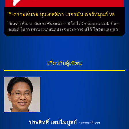
วิเคราะห์บอล บุนเดสลีกา เยอรมัน ดอร์ทมุนด์ vs
เลเวอร์คูเซ่น
วิเคราะห์บอล: นัดประชันระหว่าง นิโก้ โควัช และ แคสเปอร์ ฮยุ
ลมันด์ ในการทำนายเกมนัดประชันระหว่าง นิโก้ โควัช และ แค
สเปอร์ ฮยุลมันด์ นัดนี้เหล่านักเตะหลายคนจะต้องมิได้ร่วมเล่น
เนื่องจากบาดเจ็บต่างๆที่พวกเขาเผชิญหน้า เช่น จาเรลล์ ควอน
ซ่าห์, อาร์ตูร์, และ มาร์กแต็ง เตร์ริเย่ร์ ซึ่งเป็นตัวหลักของทีม ฮยุ
ลมันด์ การเตรียมความพร้อมของทีม นิโก้ โควัช ก็ไม่ได้ดีเท่าที่
ควร เนื่องจากขาดแหล่งกำลังหลักอย่าง เอ็มเร่ ชาน, ฟิลิปโป้ มา
เกี่ยวกับผู้เขียน
เน่, และ ดาเนี่ล สเวนส์สัน ที่กำลังฟื้นตัวจากบาดเจ็บ ทำให้ต้อง
ปรับแผนการเล่นเป็น 3-4-2-1 ในเกมนี้ ทีม นิโก้ โควัช จะ
พยายามรักษาฐานะแข็งแรงในเกมในบ้าน แม้ว่าผลงานนอกบ้าน
ของพวกเขาอาจมีความไม่ค่อยดี เมื่อพบกับทีมเยือนที่มีความพร้อม
เต้นเต๋า ทำให้มีโอกาสที่ทีมเยือนจะสามารถทำประตูหรือแบ่งแต้ม
ได้ นักเดิมพันที่สนใจวิเคราะห์บอลจะต้องสังเกตการแสดงของนัก
เตะหลักที่ขาดการเล่น เพื่อดูว่าทีมไหนจะมีความสามารถที่ดีกว่า
ในการจัดการกับการขาดแขนแข็ง อีกทั้งยังต้องพิจารณาถึงฟอร์ม
ของทีมทั้งสองที่อาจมีผลต่อผลการแข่งขัน การทำนายเกมฟุตบอล
ไม่ว่าจะเป็นการทำนายทีมชนะ จากสถิติการเล่น หรือการทำนาย
ประตูที่จะปรากฏในเกมนั้น ไม่ว่าจะดูบอลสดหรือวิเคราะห์
ประสิทธิ์ เหมไพบูลย์
บรรณาธิการ
ฟุตบอล นักเดิมพันจำเป็นต้องมีความรอบคอบในการวิเคราะห์ทุก