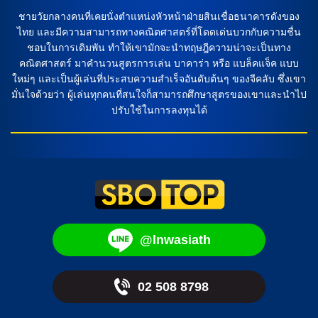
ด้านของเกม […]
ชายวัยกลางคนที่เคยนั่งตำแหน่งหัวหน้าฝ่ายสินเชื่อธนาคารดังของ
ไทย และมีความสามารถทางคณิตศาสตร์ที่โดดเด่นบวกกับความชื่น
ชอบในการเดิมพัน ทำให้เขามักจะนำทฤษฎีความน่าจะเป็นทาง
คณิตศาสตร์ มาคำนวนสูตรการเล่น บาคาร่า หรือ แบล็คแจ็ค แบบ
ใหม่ๆ และเป็นผู้เล่นที่ประสบความสำเร็จอันดับต้นๆ ของจีคลับ ซึ่งเขา
มั่นใจด้วยว่า ผู้เล่นทุกคนที่สนใจก็สามารถศึกษาสูตรของเขาและนำไป
ปรับใช้ในการลงทุนได้
@lnwasiath
02 508 8798