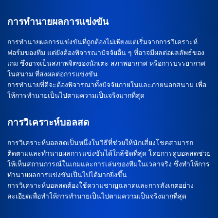
การทำนายผลการแข่งขัน
การทำนายผลการแข่งขันที่ถูกต้องไม่เพียงแต่เริ่มจากการวิเคราะห์
ฟอร์มของทีม แต่ยังต้องพิจารณาปัจจัยอื่น ๆ ที่อาจมีผลต่อผลลัพธ์ของ
เกม ซึ่งอาจเป็นสภาพจิตของนักเตะ สภาพอากาศ หรือการบรรยากาศ
ในสนาม ที่ส่งผลต่อการแข่งขัน
การทำนายที่ดีจะต้องพิจารณาทั้งปัจจัยภายในและภายนอกสนาม เพื่อ
ให้การทำนายเป็นไปตามความเป็นจริงมากที่สุด
การวิเคราะห์บอลสด
การวิเคราะห์บอลสดเป็นหนึ่งในวิธีที่ช่วยให้นักเสี่ยงโชคสามารถ
ติดตามและทำนายผลการแข่งขันได้ใกล้ชิดที่สุด โดยการดูบอลสดช่วย
ให้เห็นสถานการณ์ในเกมและการเล่นของทีมในเวลาจริง ซึ่งทำให้การ
ทำนายผลการแข่งขันเป็นไปได้มากยิ่งขึ้น
การวิเคราะห์บอลสดต้องใช้ความชาญฉลาดและการสังเกตอย่าง
ละเอียดเพื่อทำให้การทำนายเป็นไปตามความเป็นจริงมากที่สุด