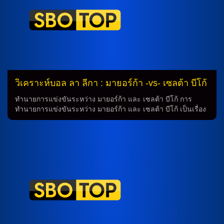
วิเคราะห์บอล ลา ลีกา : มายอร์ก้า -vs- เซลต้า บีโก้
ทำนายการแข่งขันระหว่าง มายอร์ก้า และ เซลต้า บีโก้ การ
ทำนายการแข่งขันระหว่าง มายอร์ก้า และ เซลต้า บีโก้ เป็นเรื่อง
ที่ทุกคนต้องตื่นตาตื่นใจ เนื่องจากความสำคัญและความเข้มแข็ง
ของทั้งสองทีมในลีก ประวัติการพบกัน การท้าทายระหว่าง มา
ยอร์ก้า และ เซลต้า บีโก้ เป็นเรื่องที่มีประวัติยาวนาน โดยมีความ
สุดยอดในบางครั้งจุด ตั้งแต่ปี 2006 จนถึงปี 2021 ทั้งสองทีมพบกัน
อยู่หลายครั้ง โดยมีผลการแข่งขันดังนี้: 06/04/25 มายอร์ก้า แพ้
เซลต้า บีโก้ 1-2 07/12/24 เซลต้า บีโก้ ชนะ มายอร์ก้า 2-0
13/01/24 มายอร์ก้า เสมอ เซลต้า บีโก้ 1-1 17/09/23 เซลต้า บีโก้
แพ้ มายอร์ก้า 0-1 18/04/23 เซลต้า บีโก้ แพ้ มายอร์ก้า […]