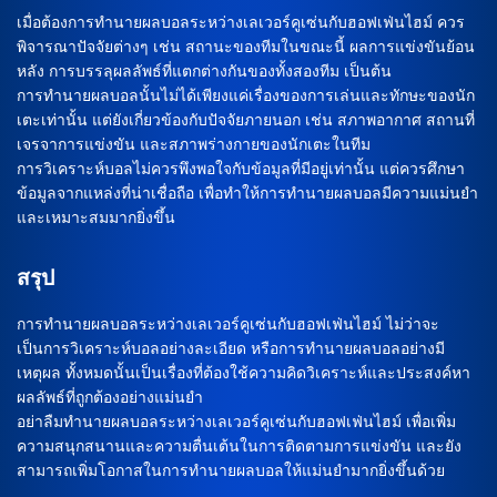
เมื่อต้องการทำนายผลบอลระหว่างเลเวอร์คูเซ่นกับฮอฟเฟ่นไฮม์ ควร
พิจารณาปัจจัยต่างๆ เช่น สถานะของทีมในขณะนี้ ผลการแข่งขันย้อน
หลัง การบรรลุผลลัพธ์ที่แตกต่างกันของทั้งสองทีม เป็นต้น
การทำนายผลบอลนั้นไม่ได้เพียงแค่เรื่องของการเล่นและทักษะของนัก
เตะเท่านั้น แต่ยังเกี่ยวข้องกับปัจจัยภายนอก เช่น สภาพอากาศ สถานที่
เจรจาการแข่งขัน และสภาพร่างกายของนักเตะในทีม
การวิเคราะห์บอลไม่ควรพึงพอใจกับข้อมูลที่มีอยู่เท่านั้น แต่ควรศึกษา
ข้อมูลจากแหล่งที่น่าเชื่อถือ เพื่อทำให้การทำนายผลบอลมีความแม่นยำ
และเหมาะสมมากยิ่งขึ้น
สรุป
การทำนายผลบอลระหว่างเลเวอร์คูเซ่นกับฮอฟเฟ่นไฮม์ ไม่ว่าจะ
เป็นการวิเคราะห์บอลอย่างละเอียด หรือการทำนายผลบอลอย่างมี
เหตุผล ทั้งหมดนั้นเป็นเรื่องที่ต้องใช้ความคิดวิเคราะห์และประสงค์หา
ผลลัพธ์ที่ถูกต้องอย่างแม่นยำ
อย่าลืมทำนายผลบอลระหว่างเลเวอร์คูเซ่นกับฮอฟเฟ่นไฮม์ เพื่อเพิ่ม
ความสนุกสนานและความตื่นเต้นในการติดตามการแข่งขัน และยัง
สามารถเพิ่มโอกาสในการทำนายผลบอลให้แม่นยำมากยิ่งขึ้นด้วย