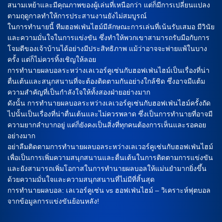
สนามเหย้าและมีคุณภาพของผู้เล่นที่เหนือกว่า แต่ก็มีการเปลี่ยนแปลง
ตามฤดูกาลทำให้การประสานงานยังไม่สมบูรณ์
ในการทำนายนี้ ทีมฮอฟเฟ่นไฮม์มีลักษณะการเล่นที่เน้นรับเสมอ มีวินัย
และความมั่นใจในการแข่งขัน ซึ่งทำให้พวกเขาสามารถรับมือกับการ
โจมตีของเจ้าบ้านได้อย่างมีประสิทธิภาพ แม้ว่าอาจจะพ่ายแพ้ในบาง
ครั้ง แต่ก็ไม่ควรทิ้งเชิญให้ลอย
การทำนายผลบอลระหว่างเลเวอร์คูเซ่นกับฮอฟเฟ่นไฮม์เป็นเรื่องที่น่า
ตื่นเต้นและสนุกสนานที่จะต้องติดตามกันอย่างใกล้ชิด ซึ่งอาจมีแต้ม
ความสำคัญที่เป็นกำลังใจให้ทั้งสองฝ่ายอย่างมาก
ดังนั้น การทำนายผลบอลระหว่างเลเวอร์คูเซ่นกับฮอฟเฟ่นไฮม์ครั้งถัด
ไปนั้นเป็นเรื่องที่น่าตื่นเต้นและไม่ควรพลาด ซึ่งเป็นการทำนายที่อาจมี
ความยากลำบากอยู่ แต่ก็ยังคงเป็นสิ่งที่ทุกคนต้องการเห็นและรอคอย
อย่างมาก
อย่าลืมติดตามการทำนายผลบอลระหว่างเลเวอร์คูเซ่นกับฮอฟเฟ่นไฮม์
เพื่อเป็นการเพิ่มความสนุกสนานและตื่นเต้นในการติดตามการแข่งขัน
และยังสามารถเพิ่มโอกาสในการทำนายผลบอลให้แม่นยำมากยิ่งขึ้น
ด้วยความมั่นใจและความสนุกสนานที่ไม่มีที่สิ้นสุด
การทำนายผลบอล: เลเวอร์คูเซ่น vs ฮอฟเฟ่นไฮม์ – วิเคราะห์ฟุตบอล
จากข้อมูลการแข่งขันย้อนหลัง!