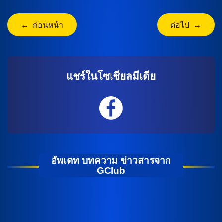
← ก่อนหน้า
ต่อไป →
แชร์ในโซเชียลมีเดีย
อัพเดท บทความ ข่าวสารจาก
GClub