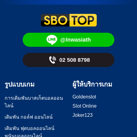
@lnwasiath
02 508 8798
รูปแบบเกม
ผู้ให้บริการเกม
Goldenslot
การเดิมพันบาสเก็ตบอลออน
ไลน์
Slot Online
Joker123
เดิมพัน กอล์ฟ ออนไลน์
เดิมพัน ฟุตบอลออนไลน์
พนันบอลออนไลน์