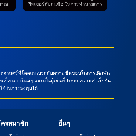
บาเอ
ฟิสเชอร์กับกุนซือ ในการทำนายการ
ซือ
แข่งขันระหว่างทีมอูร์ส ฟิสเชอร์กับ
นตา
กุนซือ มีการพูดถึงปัญหาผู้เล่นที่มี
อาการเจ็บเพียบ ทำให้ทีมทั้งสองต้อง
ักเตะ
เผชิญกับความยากลำบากในการ
นลด์,
สร้างชัยชนะในเกมครั้งนี้ โดยมีนัก
เซ่
เตะหลายคนที่มีปัญหาสุขภาพต่าง ๆ
ิค วิม
ทั้งอันเดรียส ฮันเช่-โอลเซ่น, โรบิน
ยนาส
เซนต์เนอร์, นาดีม อามิรี่, อ็องโตนี่
มฟิต
คาชี่, เบเนดิคต์ เฮอเลอร์บัค และ มัก
ขณะ
ซิม ดาล ที่ต้องพักฟืนอย่างน้อยก่อน
การแข่งขัน นอกจากนี้ยังมีนักเตะอีก
ตศาสตร์ที่โดดเด่นบวกกับความชื่นชอบในการเดิมพัน
้,
หลายคนที่มีปัญหาบางประการต่าง
็ค แบบใหม่ๆ และเป็นผู้เล่นที่ประสบความสำเร็จอัน
ดอร์
ๆ เช่นนิโคลัส เวรัตช์นิก และ เนลสัน
บใช้ในการลงทุนได้
การี่
ไวเปอร์ ที่ต้องเสี่ยงการไม่ได้เข้า
จ็บ
สนาม เช่นเดียวกับ โซตะ คาวาซากิ
มเติม
ที่มีอาการเจ็บเล็กน้อย ทีมกุนซือยัง
[…]
ต้องเผชิญกับปัญหาอีกหลายเรื่อง
เช่น เซบาสเตียน เออเนสส์ ที่ยังไม่
สามารถใช้งาน แดน-อักเซล ซากา
ัครสมาชิก
อื่นๆ
ดู, ลาซาร์ โยวาโนวิช, โจชา ฟากโน
มัน และ จัสติน ดีห์ล ที่มีบาดเจ็บ