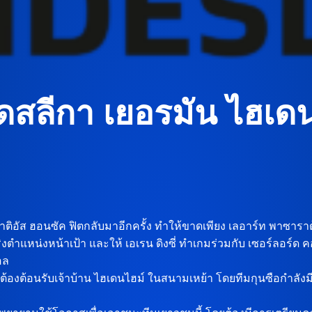
เดสลีกา เยอรมัน ไฮเด
 มาติอัส ฮอนซัค ฟิตกลับมาอีกครั้ง ทำให้ขาดเพียง เลอาร์ท พาซารา
จริงตำแหน่งหน้าเป้า และให้ เอเรน ดิงซี่ ทำเกมร่วมกับ เซอร์ลอร์ด 
อล
์ จะต้องต้อนรับเจ้าบ้าน ไฮเดนไฮม์ ในสนามเหย้า โดยทีมกุนซือกำลั