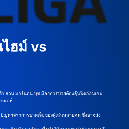
นไฮม์ vs
ด้า ส่วน มาร์นอน บุช มีอาการป่วยต้องลุ้นฟิตก่อนเกม
คอนเตห์
งมีปัญหาจากการบาดเจ็บของผู้เล่นหลายคน ซึ่งอาจส่ง