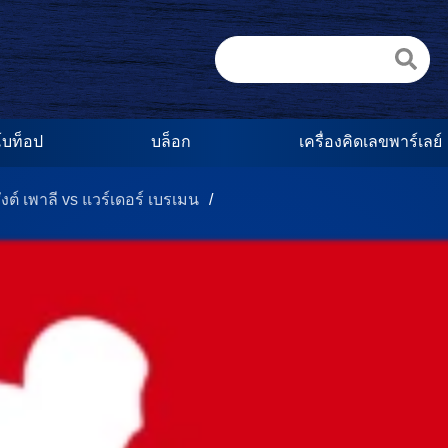
บท็อป
บล็อก
เครื่องคิดเลขพาร์เลย์
/
งต์ เพาลี vs แวร์เดอร์ เบรเมน