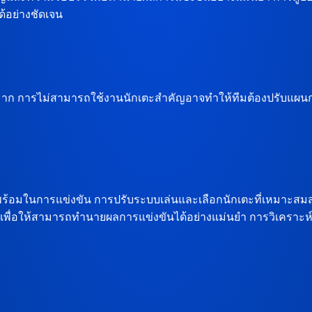
้อย่างชัดเจน
ก การไม่สามารถใช้งานนักเตะสำคัญอาจทำให้ทีมต้องปรับแผนการเ
วามพร้อมในการแข่งขัน การปรับระบบเล่นและเลือกนักเตะที่เหมา
่อให้สามารถทำนายผลการแข่งขันได้อย่างแม่นยำ การวิเคราะห์บอลแ