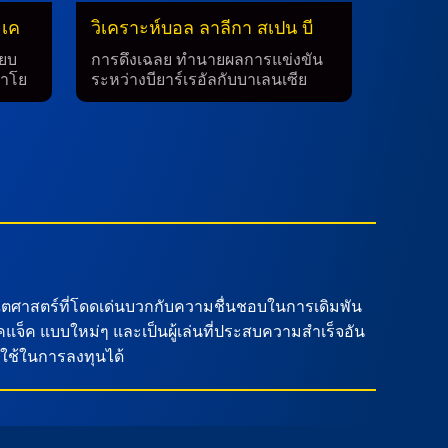
 เค
วิเคราะห์บอล ลาลีกา สเปน บี
ยาร์เรอัล vs บาเลนเซีย
๊ยบ
การดึงเฉลย ทำนายผลการแข่งขัน
มาโย
ระหว่างบียาร์เรอัลกับบาเลนเซีย
กอร์
ท่ามกลางความตึงเครียดก่อนการ
แข่งขันที่จะเกิดขึ้นระหว่างทีมบียาร์
ี ฆวน
เรอัลกับบาเลนเซีย การทำนายผล
อกแทน
การแข่งขันกลายเป็นเรื่องสำคัญที่
อซ,
ทุกคนหันมาสนใจอย่างมาก ทีมที่จะ
ก้
ทำนายได้ถูกต้องและมีฟอร์มที่ดีจะมี
็น
โอกาสคว้าชัยในเกมนี้ได้เป็นอย่าง
กอง
มาก วิเคราะห์ฟุตบอลล่าสุด ตัวอย่าง
่นคู่
ของการทำนายฟุตบอลล่าสุดเช่นกัน
นกลาง
ก็คือการเสนอความคิดเห็นเกี่ยวกับ
 มี
การแข่งขันระหว่างบียาร์เรอัลกับบา
ตศาสตร์ที่โดดเด่นบวกกับความชื่นชอบในการเดิมพัน
เลนเซีย โดยทีมบียาร์เรอัลฟอร์มอาจ
็ค แบบใหม่ๆ และเป็นผู้เล่นที่ประสบความสำเร็จอัน
ี่จะ
ไม่ดีเท่าที่ควร แต่การชนะล่าสุดช่วย
บใช้ในการลงทุนได้
ิง
เรียกความมั่นใจกลับมาได้อย่าง
ซาอิด
สมบูรณ์ เกมนี้จะเป็นทดสอบสำคัญที่
ดยมี
จะทำให้เห็นศักยภาพที่แท้จริงของ
ทีม ทีมบาเลนเซียอาจมีฟอร์มทรงๆ
แต่ก็ต้องสังเกตจุดอ่อนของทีมที่อาจ