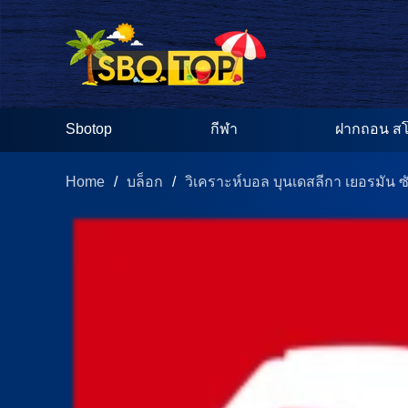
Sbotop
กีฬา
ฝากถอน สโ
Home
/
/
บล็อก
วิเคราะห์บอล บุนเดสลีกา เยอรมัน ซั