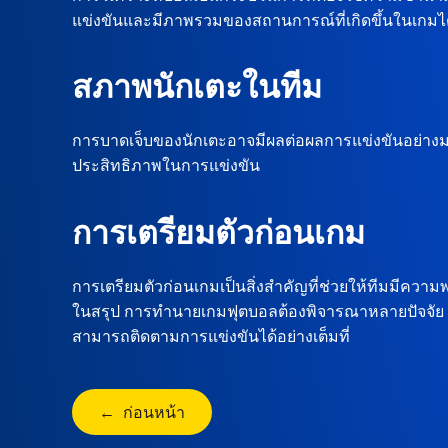
แข่งขันและมีภาพรวมของสถานการณ์ที่เกิดขึ้นในเกมได
สภาพนักเตะในทีม
การบาดเจ็บของนักเตะอาจมีผลต่อผลการแข่งขันอย่างมา
ประสิทธิภาพในการแข่งขัน
การเตรียมตัวก่อนเกม
การเตรียมตัวก่อนเกมเป็นสิ่งสำคัญที่ช่วยให้ทีมมีค
ในสรุป การทำนายเกมฟุตบอลต้องพิจารณาหลายปัจจัย เพื
สามารถติดตามการแข่งขันได้อย่างเต็มที่
← ก่อนหน้า