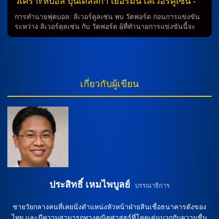
วิเคราะห์บอล บุนเดสลีกา เยอรมัน เลเวอร์คูเซ่น -
vs- ซังต์ เพาลี
การทำนายฟุตบอล: ลิเวอร์คูลเซ่น พบ วัตฟอร์ด ก่อนการแข่งขัน
ระหว่าง ลิเวอร์คูลเซ่น กับ วัตฟอร์ด ผู้ที่ทำนายการแข่งขันนี้จะ
ต้องพิจารณาถึงผู้เล่นที่รับบทบาทสำคัญในการช่วยทีมชนะเกมนี้
นายใหญ่ แคสเปอร์ ยูลมันด์ vs นายใหญ่ อเล็กซานเดอร์ เบลสซิน
ในการทำนายการแข่งขันนี้ นายใหญ่ แคสเปอร์ ยูลมันด์ อาจจะ
พบกับปัญหาเมื่อต้องเห็นด้วยว่า เอ็ดม็องด์ ตัปโซบา (14 นัด/3
ประตู) และ เอเซเกล ปาลาซิออส (2 นัด) ยังไม่สามารถใช้งานใน
เกี่ยวกับผู้เขียน
เกมนี้ ซึ่งจะทำให้ทีมต้องสร้างกลไกใหม่ในการเล่น เอ็ดม็องด์ ตัป
โซบา และ เอเซเกล ปาลาซิออส นอกจากนี้ นายใหญ่ อเล็กซาน
เดอร์ เบลสซิน ก็จะต้องสังเกตให้ดีกับ ริกกี้-เจด โจนส์ ที่อาจจะไม่
สามารถเข้าร่วมการแข่งขันเนื่องจากบาดเจ็บ ซึ่งอาจทำให้ทีม
ต้องปรับเปลี่ยนกลยุทธ์การเล่นในเกมนี้ วิเคราะห์บอล: ลิเวอร์คูล
เซ่น ทีมเหย้า ลิเวอร์คูลเซ่น มีฟอร์มที่ดีต่อเนื่องและมั่นใจเมื่อเล่น
ในสนามเหย้า แต่ จะต้องพบกับความท้าทายจาก วัตฟอร์ด […]
ประสิทธิ์ เหมไพบูลย์
บรรณาธิการ
ชายวัยกลางคนที่เคยนั่งตำแหน่งหัวหน้าฝ่ายสินเชื่อธนาคารดังของ
ไทย และมีความสามารถทางคณิตศาสตร์ที่โดดเด่นบวกกับความชื่น