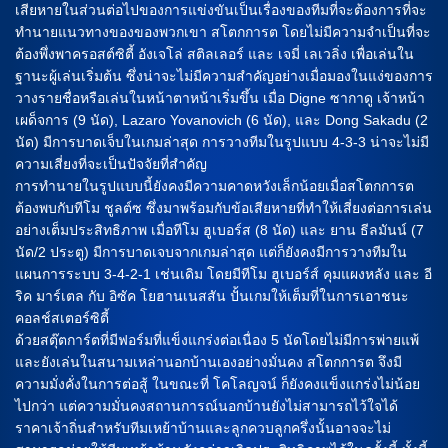
เสียหายในส่วนต่อไปของการแข่งขันเป็นเรื่องของทีมที่จะต้องการที่จะ
ทำนายแนวทางของของพวกเขา สโตกการต โดยไม่มีความจำเป็นที่จะ
ต้องพึ่งพาครอสต์ซิตี้ อังเจโล่ สติลเลอร์ และ เจมี่ เลเวลิ่ง เพื่อเล่นใน
ฐานะผู้เล่นเริ่มต้น ซึ่งน่าจะไม่มีความสำคัญอย่างเมื่อมองในแง่ของการ
วางรายชื่อหรือเล่นในหน้าตาหน้าเริ่มขึ้น เมื่อ Digne ซากาดู เจ้าหน้า
เผด็จการ (9 นัด), Lazaro Yovanovich (6 นัด), และ Dong Sakadu (2
นัด) มีการบาดเจ็บในเกมล่าสุด การวางทีมในรูปแบบ 4-3-3 น่าจะไม่มี
ความเสี่ยงที่จะเป็นปัจจัยที่สำคัญ
การทำนายในรูปแบบนี้ยังคงมีความคาดหวังเล็กน้อยเมื่อสโตกการต
ต้องพบกับทีโม ชูลต์ซ ซึ่งมาพร้อมกับข้อเสียหายที่ทำให้เสี่ยงต่อการเล่น
อย่างเต็มประสิทธิภาพ เมื่อทีโม ฮูเบอร์ส (8 นัด) และ ยาน ธีลมันน์ (7
นัด/2 ประตู) มีการบาดเจบจากเกมล่าสุด แต่ก็ยังคงมีการวางทีมใน
แผนการระบบ 3-4-2-1 เช่นเดิม โดยมีทีโม ฮูเบอร์ส์ คุมแผงหลัง และ อี
ริค มาร์เตล กับ อิซัค โยฮานเนสสัน ปั้นเกมให้เต็มที่ในการเอาชนะ
คอลช์สเตอร์ซิตี้
ด้วยสตุ๊ตการ์ตที่มีฟอร์มที่แข็งแกร่งต่อเนื่อง 5 นัดโดยไม่มีการพ่ายแพ้
และยังเล่นในสนามเหล่านอกบ้านเองอย่างมั่นคง สโตกการต จึงมี
ความมั่งคั่งในการต่อสู้ ในขณะที่ โคโลญจน์ ก็ยังคงแข็งแกร่งไม่น้อย
ไปกว่า แต่ความมั่นคงสถานการณ์นอกบ้านยังไม่สามารถไว้ใจได้
ราคาเจ้าถิ่นสำหรับทีมเหย้าบ้านและลูกควบลูกครึ่งนั้นอาจจะไม่