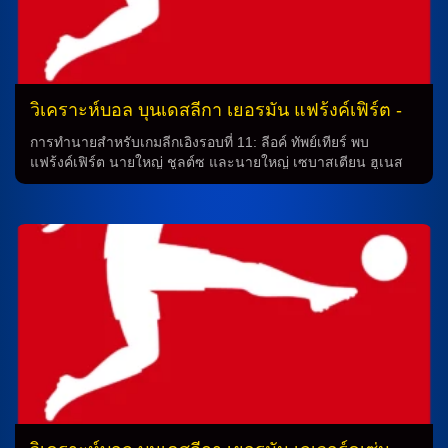
วิเคราะห์บอล บุนเดสลีกา เยอรมัน แฟร้งค์เฟิร์ต -
vs- กลัดบัค
การทำนายสำหรับเกมลีกเอิงรอบที่ 11: ลีอค์ ทัพย์เทียร์ พบ
แฟร้งค์เฟิร์ต นายใหญ่ ชูลต์ซ และนายใหญ่ เซบาสเตียน ฮูเนส
ในการแข่งขันลีกเอิงรอบที่ 11 ที่กำลังจะมาถึง ทีมลีอค์ ทัพย์เทียร์
จะพบกับทีมแฟร้งค์เฟิร์ต ในสนามเหย้าของพวกเขา โดยทั้งสอง
ทีมมีสถานการณ์นักเตะบาดเจ็บบางส่วนที่อาจส่งผลต่อการจัดวาง
ทีมในเกมนี้ ทีมลีอค์ ทัพย์เทียร์ ในเกมนี้ ทีมลีอค์ ทัพย์เทียร์ จะต้อง
เสียการใช้งานนักเตะสำคัญอย่าง จัสติน ดีห์ล (9 นัด), ลาซาร์ โย
วาโนวิช (6 นัด) และ ด็อง ซากาดู (2 นัด) ที่บาดเจ็บจากเกม
ล่าสุด อย่างไรก็ตาม นายใหญ่ เซบาสเตียน ฮูเนส ได้กล่าวว่า
สถานการณ์นี้ไม่น่ามีผลต่อการจัดวางทีมของเขาในระบบ 4-3-3
ของพวกเขา นักเตะระดับสูงอย่าง ฟินน์ เยลท์ช และ เจฟฟ์ ชา
บ็อต จะคอยควบคุมแผงหลังแดนกลางของทีม ในขณะที่ อังเจโล่
[…]