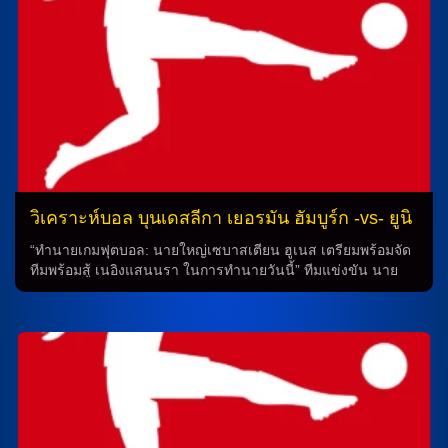
คอยสนับสนุนคู่หน้าอย่าง ทิม เลมเพอร์เล่ กับ ฟิสนิค อัสลานี่ ล่า
ตาข่าย ในขณะเดียวกัน, นายใหญ่ สเตฟเฟน เบาม์การ์ ทำการ
ทำนายว่าเกมนี้ยังไม่มี ทิม สคาร์เก้อ (12 นัด/1 ประตู) ที่มีอาการ
บาดเจ็บรบกวนจากเกมล่าสุดและ เดอริค โคห์น (17 นัด) ที่ติด
โทษแบนส่วนรายอื่นๆ จะลงสนามมาในแผน […]
วิเคราะห์บอล บุนเดสลีกา เยอรมัน ฮัมบูร์ก -vs- ยูนิ
โอน เบอร์ลิน
“ทำนายเกมฟุตบอล: นายใหญ่เซบาสเตียน ฮูเนส เตรียมพร้อมจัด
ทีมพร้อมสู้ เนอิงแสนนรา ในการทำนายวันนี้” ทีมแข่งขัน นาย
ใหญ่เซบาสเตียน ฮูเนส จะต้องเผชิญกับการขาดการเล่นของ จัส
ติน ดีห์ล (9 นัด), ลาซาร์ โยวาโนวิช (6 นัด) และ ด็อง ซากาดู (2
นัด) ที่บาดเจ็บจากเกมล่าสุด แต่ไม่น่ามีผลกับการจัดทีมมาในแผน
4-3-3 แนวรับวาง ฟินน์ เยลท์ช กับ เจฟฟ์ ชาบ็อต คุมแผงหลัง
และ อังเจโล่ สติลเลอร์ นำทัพปั้นเกมสนับสนุนสามแนวรุกที่นำ
โดย เดนิซ อุนดาฟ และขนาบข้างซ้ายขวาด้วย เจมี่ เลเวลิ่ง กับ
คริส ฟูห์ริค ล่าตาข่ายร่วมกัน ในฝั่งอีกด้าน นายใหญ่ ติโม ชูลต์ซ
จะต้องเผชิญกับการขาดการเล่นของ ทีโม ฮูเบอร์ส (8 นัด) […]