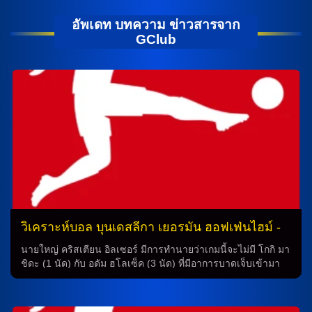
อัพเดท บทความ ข่าวสารจาก
GClub
วิเคราะห์บอล บุนเดสลีกา เยอรมัน ฮอฟเฟ่นไฮม์ -
vs- ไฟรบวร์ก
นายใหญ่ คริสเตียน อิลเซอร์ มีการทำนายว่าเกมนี้จะไม่มี โกกิ มา
ชิดะ (1 นัด) กับ อดัม ฮโลเซ็ค (3 นัด) ที่มีอาการบาดเจ็บเข้ามา
เพิ่มเข้าเล่น 4-4-2 โดยส่ง โรบิน ฮราเน็ค ลงไปคู่กับ อัลเบี้ยน ฮัจ
ดารี่ คุมแผงหลังแดนกลาง เลออน อัฟดูลลาฮู กับ เว้าเตอร์ เบอร์
เกอร์ เป็นที่รู้จักในการสร้างสรรค์เกมวันนี้ โดยมี อังเดร คามาริช