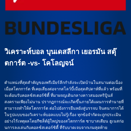
วิเคราะห์บอล บุนเดสลีกา เยอรมัน สตุ๊
ตการ์ต -vs- โคโลญจน์
ตำแหน่งที่สุดสำคัญของพรีเมียร์ลีกกำลังจะเปิดบ้านในสนามต่อเนื่อง
เมื่อสโตกการ์ต ที่เคยเสี่ยงต่อจากสโลว์บี้เมื่อสุดสัปดาห์ที่แล้ว พร้อมที่
จะต้อนรับคอลช์สเตอร์ซิตี้ ที่มาผจญเดินกลางคาวสมองทริบิูนส์
สงครามเพียงไม่นาน ปรากฏการณ์จะเกิดขึ้นภายใต้แผนการทำนายที่
สามารถทำให้สโตกการ์ต ต่อไปยังการยืนหยังสู่บรรจบ จินตนาการได้
ในรูปแบบของวิเคราะห์บอลแบบไม่รู้เรื่อง ทุกข้อจำกัดจะถูกประเมิน
อย่างไร้เหตุผลโดยกีซส็ต์ผู้ใหญ่ของสโตกการ์ต ซาบาสเตียน ฮูเนสก่อ
นการลงเล่นกับคอลช์สเตอร์ซิตี้ ที่รับบาดเจบจากเกมสุดท้าย