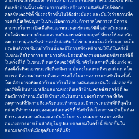
สามารถช่วยให้ทีมเหย้าบ้านดังกล่าวเกิดประสิทธิภาพได้ในครั้งนี้ ทั้งนี้
ทีมเหย้าบ้านนั้นจะต้องพยายามที่จะสร้างความสัมพันธ์ใกล้ชิดกับ
คอลช์สเตอร์ซิตี้ ที่ยังคงก้าวขึ้นไปได้อย่างมั่นคง และมั่นใจว่าสถานที่ค
รอสต์เมื่อเกิดปัญหาในประเอียดการเล่น ถ้าหากสโตกการต มีความ
สามารถในการเปิดเพื่อที่จะเอาชนะคอลช์สเตอร์ซิตี้ อย่างมั่นคงและ
มั่นใจด้วยความกล้าและความมั่นคงทางด้านกลยุทธ์ ที่ทางให้เหล่านัก
เตะวางท่าผู้เล่นชั้นนำของทั้งสองทีม ได้เข้ามาเล่นในเจ้าบ้านอย่างเต็ม
ประสิทธิภาพ ทีมเหย้าบ้านนั้นจะมีโอกาสที่จะพลิกเกมให้ได้ในครั้งนี้
ในขณะที่สโตกการต สามารถที่จะปิดรอบกิจกรรมของคอลช์สเตอร์ซิตี้
ในครั้งนี้ได้ ในขณะที่ คอลช์สเตอร์ซิตี้ ที่มาตัวในสภาพที่แข็งแกร่ง จะ
ต้องตั้งใจที่จะเอาชนะเพื่อที่จะมีความมั่นคงในสถานที่ครอสต์ แต่ สโต
กการต มีความสามารถที่จะเอาชนะได้ในแง่ของการแข่งขันในครั้งนี้
โดยที่สามารถที่จะนำบ้านน่าบ้านได้อย่างมั่นคงและมั่นใจ เมื่อคอลช์ส
เตอร์ซิตี้เดินทางมาเยือนสนามของทีมเหย้าบ้าน คอลช์สเตอร์ซิตี้ จะ
ต้องมีการท้าทายเมื่อได้เข้ามาเล่นในสนามของสโตกการต ที่เกิด
เหตุการณ์ที่มีความตึงเครียดและท้าทายและมีการระดมทัพที่ดีที่สุดใน
หน่วยที่ทำการเล่นของคอลช์สเตอร์ซิตี้ ซึ่งทำให้สโตกการต จำเป็นต้อง
มีการลงเล่นอย่างมั่นคงและมั่นใจในการวางแผนการเล่นของทีม
ตนเองอย่างมากเป็นสำคัญในรูปแบบของเกมในครั้งนี้ ที่เกิดขึ้นใน
สนามเอ็กซ์ไซท์เมื่อสุดสัปดาห์ที่แล้ว