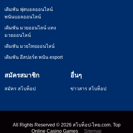
เดิมพัน ฟุตบอลออนไลน์
พนันบอลออนไลน์
เดิมพัน มวยออนไลน์ แทง
มวยออนไลน์
เดิมพัน มวยไทยออนไลน์
เดิมพัน อีสปอร์ต พนัน esport
สมัครสมาชิก
อื่นๆ
สมัคร สโบท็อป
ข่าวสาร สโบท็อป
All Rights Reserved ©
2026
สโบท็อป-ไทย.com. Top
Online Casino Games
Sitemap