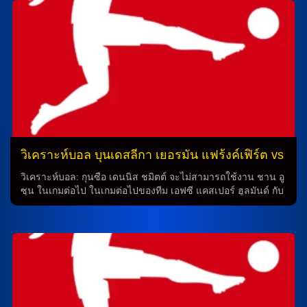
วิเคราะห์บอล บุนเดสลีกา เยอรมัน แฟร้งค์เฟิร์ต vs
เลเวอร์คูเซ่น
วิเคราะห์บอล: กุนซือ เดนนิส ชมิตต์ จะไม่สามารถใช้งาน ชาน อู
ซุน ในเกมต่อไป ในเกมต่อไปของทีม เอฟซี แคสเปอร์ ฮูลมันด์ กับ
เลเวอร์คูเซ่น ทีมเจ้าบ้านจะต้องเสียสละบางนักเตะสำคัญที่บาด
เจ็บ ซึ่งอาจส่งผลกระทบต่อผลการแข่งขัน นักเตะที่ไม่สามารถใช้
งาน กุนซือ เดนนิส ชมิตต์ จะต้องพักการแข่งขันเนื่องจากบาดเจ็บ
ของ ชาน อูซุน, ยูเนส เอ็บนูทาลิบ, โยนาธาน เบอร์คาร์ต, เอเลีย
ส เบาม์ และ มิชี่ บาตชูอายี่ สำหรับทีมเจ้าบ้าน มาร์ค เฟล็คเค่น,
นาธาน เทลล่า และ เอลีสเซ่ เบน เซกีร์ ก็จะไม่สามารถเข้าร่วม
การแข่งขันด้วยเหตุนี้ ทำให้ทีมต้องพยายามเตรียมตัวให้ดีเพื่อให้
ผลการแข่งขันดี การทำนาย จากการทำนายที่มี ริทสึ โดอัน และ