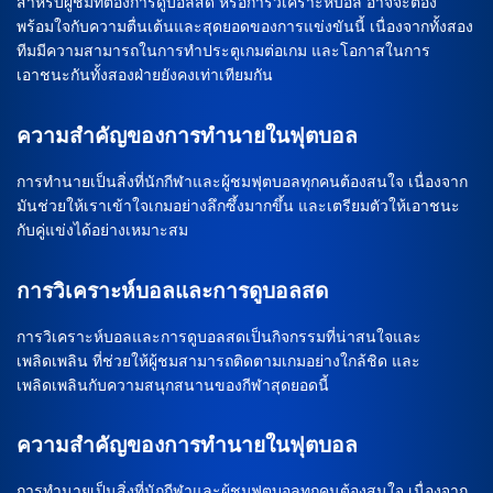
สำหรับผู้ชมที่ต้องการดูบอลสด หรือการวิเคราะห์บอล อาจจะต้อง
พร้อมใจกับความตื่นเต้นและสุดยอดของการแข่งขันนี้ เนื่องจากทั้งสอง
ทีมมีความสามารถในการทำประตูเกมต่อเกม และโอกาสในการ
เอาชนะกันทั้งสองฝ่ายยังคงเท่าเทียมกัน
ความสำคัญของการทำนายในฟุตบอล
การทำนายเป็นสิ่งที่นักกีฬาและผู้ชมฟุตบอลทุกคนต้องสนใจ เนื่องจาก
มันช่วยให้เราเข้าใจเกมอย่างลึกซึ้งมากขึ้น และเตรียมตัวให้เอาชนะ
กับคู่แข่งได้อย่างเหมาะสม
การวิเคราะห์บอลและการดูบอลสด
การวิเคราะห์บอลและการดูบอลสดเป็นกิจกรรมที่น่าสนใจและ
เพลิดเพลิน ที่ช่วยให้ผู้ชมสามารถติดตามเกมอย่างใกล้ชิด และ
เพลิดเพลินกับความสนุกสนานของกีฬาสุดยอดนี้
ความสำคัญของการทำนายในฟุตบอล
การทำนายเป็นสิ่งที่นักกีฬาและผู้ชมฟุตบอลทุกคนต้องสนใจ เนื่องจาก