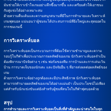
มันช่วยให้เราเข้าใจเกมอย่างลึกซึ้งมากขึ้น และเตรียมตัวให้เอาชนะ
กับคู่แข่งได้อย่างเหมาะสม
ด้วยความตื่นเต้นและความสนุกสนานที่มีในการทำนายและวิเคราะห์
เกมฟุตบอล แน่นอนว่าผู้ชมจะได้ประสบการณ์ที่ยิ่งใหญ่และสุดยอดใน
การชมเกมนี้
การวิเคราะห์บอล
การวิเคราะห์บอลเป็นกระบวนการที่ต้องใช้ความชำนาญและความ
รอบรู้ในกีฬาเพื่อประมาณการผลลัพธ์ของเกม นักวิเคราะห์บอลจำเป็น
ต้องพิจารณาปัจจัยต่าง ๆ เช่น ฟอร์มของทีม การบ้านและการเล่นเว้น
บ้าน การบาดเจ็บของนักเตะ และปัจจัยอื่น ๆ ที่อาจส่งผลต่อผลลัพธ์ของ
เกม
ด้วยการวิเคราะห์อย่างถูกต้องและมีประสิทธิภาพ นักวิเคราะห์บอล
สามารถทำนายผลลัพธ์ของเกมได้อย่างแม่นยำ เป็นประโยชน์ไม่เพียง
แต่สำหรับนักแข่งขันแต่ยังสำหรับผู้ชมที่สนใจในกีฬาฟุตบอลด้วย
สรุป
การทำนายและการวิเคราะห์บอลเป็นสิ่งที่สำคัญและน่าสนใจในทุก