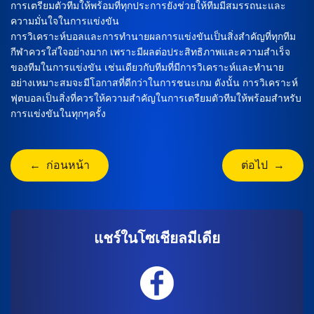
การเตรียมตัวทีมให้พร้อมที่ทุกประการยังช่วยให้ทีมมีสมรรถนะและ
ความมั่นใจในการแข่งขัน
การวิเคราะห์บอลและการทำนายผลการแข่งขันเป็นสิ่งสำคัญที่ทุกทีม
กีฬาควรใส่ใจอย่างมาก เพราะมีผลต่อประสิทธิภาพและความสำเร็จ
ของทีมในการแข่งขัน เช่นเดียวกับทีมที่มีการวิเคราะห์และทำนาย
อย่างเหมาะสมจะมีโอกาสที่ดีกว่าในการชนะเกม ดังนั้น การวิเคราะห์
ฟุตบอลเป็นสิ่งที่ควรให้ความสำคัญในการเตรียมตัวทีมให้พร้อมสำหรับ
การแข่งขันในทุกๆครั้ง
← ก่อนหน้า
ต่อไป →
แชร์ในโซเชียลมีเดีย