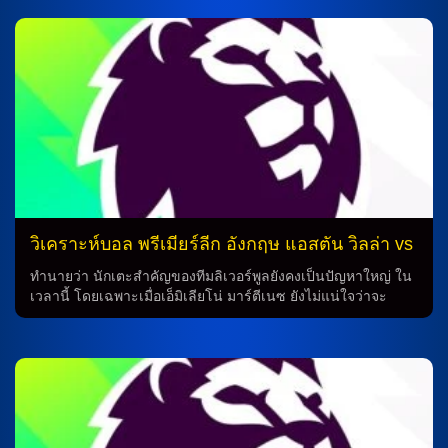
ทีมชาติของเขา ในเกมล่าสุด ทีม “ม้าขาว” จึงจะพบกับความ
ท้าทายในการพูดว่าจะยึดระบบหน้าคู่ลุยต่อหลัง โดยมีเดนนิส อุน
ดาฟ กับ เอร์เมดิน เดมิโรวิช ทำประตูได้ทั้งคู่ในเกมล่าสุด โดยมีเจ
มี่ เลเวลิ่ง และ คริส เฟือห์ริช เป็นตัวทำเกม สำหรับทีมตรีแชมป์
เยอรมัน บาเยิร์นมิวนิค เช่นเดียวกับ ทีม “ม้าขาว” ก็ต้องเผชิญกับ
ปัญหาบาดเจ็บทั้ง ทิม สคาร์เค่อ, ทอม โรเธ่อ และ โรเบิร์ต สคอฟ
ในเวลาเดียวกัน เดอร์ริค เคิห์น ก็ติดโทษแบนหลังได้ใบแดงในเกม
ล่าสุด ในการถนอมทีม […]
วิเคราะห์บอล พรีเมียร์ลีก อังกฤษ แอสตัน วิลล่า vs
เอฟเวอร์ตัน
ทำนายว่า นักเตะสำคัญของทีมลิเวอร์พูลยังคงเป็นปัญหาใหญ่ ใน
เวลานี้ โดยเฉพาะเมื่อเอ็มิเลียโน่ มาร์ตีเนซ ยังไม่แน่ใจว่าจะ
พร้อมลงเล่นหรือไม่เนื่องจากการบาดเจ็บที่เกิดขึ้นที่น่องของเขา
ในขณะเดียวกัน บูบาการ์ กามาร่า ก็ต้องถูกเปลี่ยนตัวออกตั้งแต่
ต้นเกมกับสเปอร์สในเอฟเอ คัพ สุดท้ายก็ต้องมอบช่วงเวลาเกมให้
แก่อมาดู โอนาน่า และ รอสส์ บาร์คลี่ย์ ในตอนนี้ยังคงไม่มีปัญหา
ต่างจากเดิม การ์ลอส อัลการาซ, เชมัส โคลแมน และ จาร์ราด
แบรนธ์เวต ยังคงมีสถานการณ์ที่ดีและพร้อมลงเล่น แต่ทิม อิโร
กบูนัม จะต้องลุ้นความพร้อมของเขาหลังจากที่ไม่ได้เล่นในเกม