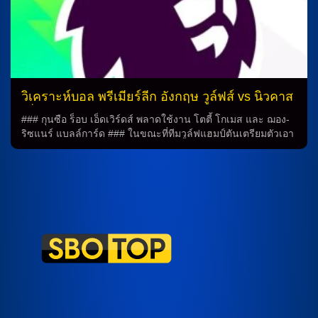
ล่าสุด ในขณะที่ อิลิมาน เอ็นดิอาย และ อิดริสซ่า กาน่า เกย์ ยังคง
อยู่กับทีมชาติเซเนกัลที่เข้าชิงแอฟริกา คัพ ออฟ เนชั่นส์ ในเกมนี้
ทีมลิเวอร์พูล คาดหวังว่าจะเล่นในระบบ 4-2-3-1 โดยเอมิเลียโน่
มาร์ตีเนซ จะเป็นผู้เก็บประตู ต่อเนื่องมาจากเกมก่อนหน้า แม็ตตี้
แคช, เอซรี่ คอนซ่า, เปา ตอร์เรส, ลูก้าส์ ดีญ […]
วิเคราะห์บอล พรีเมียร์ลีก อังกฤษ วูล์ฟส์ vs นิวคาส
เซิ่ล
### กุนซือ ร็อบ เอ็ดเวิร์ดส์ พลาดใช้งาน โตตี้ โกเมส และ ฌอง-
ริซแนร์ แบลล์การ์ด ### ในขณะที่ทีมวูล์ฟแฮมป์ตันเตรียมตัวเอา
ชนะนิวคาสเซิ่ลในครั้งหน้า ก็ต้องเผชิญกับกุนซือ ร็อบ เอ็ดเวิร์ดส์
ที่มีหลายนักเตะที่ไม่สามารถเข้าสนามได้ เนื่องจากบาดเจ็บตาม
มา #### มาร์แชลล์ มูเน็ตซี่ หรือที่รู้จักกันดีว่า โตตี้ โกเมส ยังคง
เป็นคำถามใหญ่ #### นักเตะที่มีปัญหาที่น่องกลับมาทันเวลาเพื่อ
ร่วมการแข่งขันหรือไม่ นอกจากนี้ แดน เบนท์ลี่ย์ ผู้รักษาประตู
สำรองก็ยังต้องรอดูว่าจะต้องพักอย่างน้อยหลายเดือนหรือไม่ ####
กุนซือ เอ็ดดี้ ฮาว ไม่มี แดน เบิร์น, เอมิล คราฟธ์, ฟาเบียน แชร์,
จามาล ลาสเซลล์ส และ วิล โอซูล่า ### นอกจากนี้ยังมีนักเตะอีก
หลายคนที่บาดเจ็บ ไม่สามารถเข้าสนามได้ ทำให้ทีมต้องระวัง
การยืนยันว่ามีนักเตะพร้อมร่วมการแข่งขันหรือไม่ #### ระบบ
การเล่นที่คาดการณ์ไว้ล่วงหว่างวูล์ฟแฮมป์ตัน กับ นิวคาสเซิล
#### วูล์ฟแฮมป์ตันทำหน้าที่เหนื่อยแต่ก็ขาดไม่ได้ […]