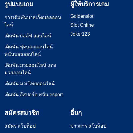
รูปแบบเกม
ผู้ให้บริการเกม
Goldenslot
การเดิมพันบาสเก็ตบอลออน
ไลน์
Slot Online
Joker123
เดิมพัน กอล์ฟ ออนไลน์
เดิมพัน ฟุตบอลออนไลน์
พนันบอลออนไลน์
เดิมพัน มวยออนไลน์ แทง
มวยออนไลน์
เดิมพัน มวยไทยออนไลน์
เดิมพัน อีสปอร์ต พนัน esport
สมัครสมาชิก
อื่นๆ
สมัคร สโบท็อป
ข่าวสาร สโบท็อป