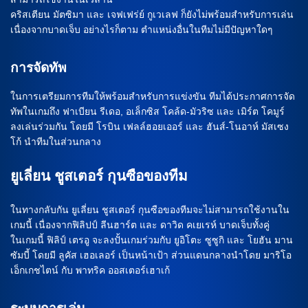
คริสเตียน มัตซิมา และ เจฟเฟร่ย์ กูเวเลฟ ก็ยังไม่พร้อมสำหรับการเล่น
เนื่องจากบาดเจ็บ อย่างไรก็ตาม ตำแหน่งอื่นในทีมไม่มีปัญหาใดๆ
การจัดทัพ
ในการเตรียมการทีมให้พร้อมสำหรับการแข่งขัน ทีมได้ประกาศการจัด
ทัพในเกมถึง ฟาเบียน รีเดอ, อเล็กซิส โคล้ด-มัวริซ และ เมิร์ต โคมูร์
ลงเล่นร่วมกัน โดยมี โรบิน เฟลล์ฮอยเออร์ และ ฮันส์-โนอาห์ มัสเซง
โก้ นำทีมในส่วนกลาง
ยูเลี่ยน ชูสเตอร์ กุนซือของทีม
ในทางกลับกัน ยูเลี่ยน ชูสเตอร์ กุนซือของทีมจะไม่สามารถใช้งานใน
เกมนี้ เนื่องจากฟิลิปป์ ลีนฮาร์ต และ ดาวิด คเยเรห์ บาดเจ็บทั้งคู่
ในเกมนี้ ฟิลิป์ เตรอู จะลงปั้นเกมร่วมกับ ยูอิโตะ ซูซูกิ และ โยฮัน มาน
ซัมบี้ โดยมี ลูคัส เฮอเลอร์ เป็นหน้าเป้า ส่วนแดนกลางนำโดย มาริโอ
เอ็กเกชไตน์ กับ พาทริค ออสเตอร์เฮาเก้