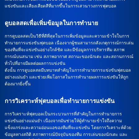
แข่งขันและเสียงเสียดสีที่มากขึ้นในการเสวนาวงการฟุตบอล
ดูบอลสดเพื่อเพิ่มข้อมูลในการทำนาย
การดูบอลสดเป็นวิธีที่ดีที่สุดในการเพิ่มข้อมูลและความเข้าใจในการ
ทำนายการแข่งขันฟุตบอล เนื่องจากผู้ชมสามารถสังเกตุการณ์การเล่น
ของทีมที่จะแข่งขันอย่างใกล้ชิด และมีข้อมูลการบริหารทีม สภาพ
การณ์บนสนาม เช่น สภาพอากาศ สถานะของนักเตะ และสถานการณ์
ทั่วไปที่อาจมีผลต่อผลการแข่งขัน
ดังนั้น การดูบอลสดมีบทบาทสำคัญในการทำนายการแข่งขันฟุตบอล
อย่างแม่นยำ และช่วยเพิ่มโอกาสในการทำนายผลการแข่งขันให้ถูก
ต้องมากยิ่งขึ้น
การวิเคราะห์ฟุตบอลเพื่อทำนายการแข่งขัน
การวิเคราะห์ฟุตบอลเป็นกระบวนการที่สำคัญในการทำนายการ
แข่งขันอย่างแม่นยำ เนื่องจากมันช่วยให้ผู้ทำนายเข้าใจถึงความ
แข็งแกร่งและความอ่อนแอของทีมที่จะแข่งขัน โดยการวิเคราะห์ด้วย
ข้อมูลทางสถิติ สภาพการณ์ปัจจุบันของทีม การเล่นของนักเตะ และ