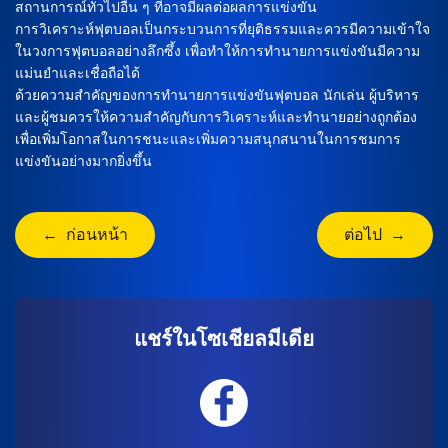
สถานการณ์ทั่วไปอื่น ๆ ที่อาจมีผลต่อผลการแข่งขัน
การวิเคราะห์ฟุตบอลเป็นกระบวนการที่ยุติธรรมและควรมีความเข้าใจ
ในวงการฟุตบอลอย่างลึกซึ้ง เพื่อทำให้การทำนายการแข่งขันมีความ
แม่นยำและเชื่อถือได้
ด้วยความสำคัญของการทำนายการแข่งขันฟุตบอล นักเล่น ผู้บริหาร
และผู้ชมควรให้ความสำคัญกับการวิเคราะห์และทำนายอย่างถูกต้อง
เพื่อเพิ่มโอกาสในการชนะและเพิ่มความสนุกสนานในการชมการ
แข่งขันอย่างมากยิ่งขึ้น
← ก่อนหน้า
ต่อไป →
แชร์ในโซเชียลมีเดีย