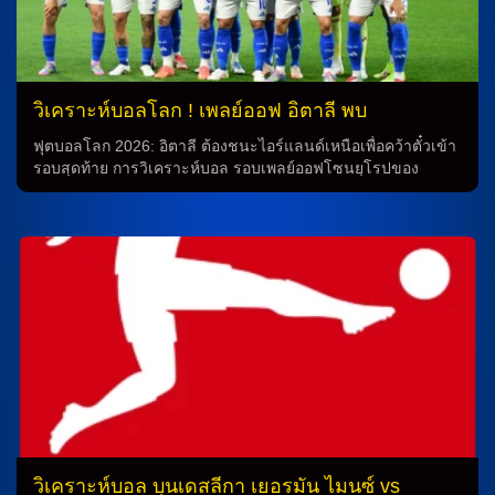
โดยเฉพาะในปี […]
ผลการแข่งขันนี้ก็กลายเป็นเรื่องที่ทุกคนต้องติดตามอย่างใกล้ชิด
เพื่อดูว่าทีมไหนจะเข้าไปต่อสู้ในรอบต่อไป ในการแข่งขันล่าสุด
ระหว่าง อิตาลี และ ไอร์แลนด์เหนือ ทั้งสองทีมได้เสมอกันด้วย
คะแนน 0-0 ทำให้การสรุปผลการแข่งขันนั้นต้องใช้การทำนาย
และวิเคราะห์อย่างละเอียด เพื่อทำให้เกิดการเฝ้ารอคอยผลการ
วิเคราะห์บอลโลก ! เพลย์ออฟ อิตาลี พบ
แข่งขันรอบนี้อย่างมาก เจนนาโร่ กัตตูโซ่ ผู้เป็นหัวหน้าทีม
ไอร์แลนด์เหนือ 26 มี.ค.69
ฟุตบอลของอิตาลี กล่าวว่า “เราต้องทำการเตรียมตัวให้ดีที่สุด
ฟุตบอลโลก 2026: อิตาลี ต้องชนะไอร์แลนด์เหนือเพื่อคว้าตั๋วเข้า
สำหรับการแข่งขันรอบนี้ เพื่อให้เรามีโอกาสไปต่อสู้ในรอบสุดท้าย
รอบสุดท้าย การวิเคราะห์บอล รอบเพลย์ออฟโซนยุโรปของ
ของฟุตบอลโลก 2026 อย่างแน่นอน” สำหรับผู้ที่สนใจดูการ
ฟุตบอลโลก 2026 กำลังจะเริ่มขึ้นกับการทัดเทียมระหว่างทีมชาติ
แข่งขันสด […]
อิตาลีและไอร์แลนด์เหนือในสนาม ดิ แบร์กาโม่ ในวันพฤหัสบดีที่
26 มีนาคม 2569 เวลา 02.45 น. ทีมที่ชนะในเกมนี้จะได้เข้าร่วม
รอบชิงชนะเลิศและลุ้นเข้าร่วมฟุตบอลโลก รอบสุดท้าย สำหรับ
ครั้งรอบ 12 ปี อิตาลี ทีมชาติอิตาลีจะต้องพยายามคว้าชัยชนะใน
เกมนี้เพื่อเดินทางสู่ฝันฟุตบอลโลก 2026 รอบสุดท้าย โดยมีนักเตะ
ที่สำคัญอย่าง เฟเดริโก้ เคียซ่า และ ริคคาร์โด คาลาฟิโอรี่ พร้อม
ลุ้นที่จะเข้าสนามในสนาม ดิ แบร์กาโม่ นอกจากนี้ นักเตะอย่าง
ซานโดร โตนาลี่ และ มาร์โก้ ปาเลสตร้า ก็พร้อมจะเข้าสนามเพื่อ
สร้างความสำเร็จให้กับทีมชาติอิตาลี ไอร์แลนด์เหนือ ในขณะ
เดียวกัน ทีมชาติไอร์แลนด์เหนือก็พร้อมที่จะเผชิญหน้ากับทีมชาติ
อิตาลี โดยมีนักเตะเยาวชนอย่าง คีแรน มอร์ริสัน และ จอร์จ ซาวิ
ลล์ ที่จะมีบทบาทสำคัญในการแข่งขันนี้ การทำนายว่าทีมอิตาลี
จะชนะไอร์แลนด์เหนือที่สนาม ดิ […]
วิเคราะห์บอล บุนเดสลีกา เยอรมัน ไมนซ์ vs