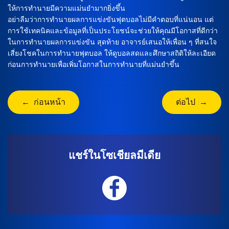
ให้การทำนายมีความแม่นยำมากยิ่งขึ้น
อย่าลืมว่าการทำนายผลการแข่งขันฟุตบอลไม่มีคำตอบที่แน่นอน แต่
การใช้เทคนิคและข้อมูลที่เป็นประโยชน์จะช่วยให้คุณมีโอกาสที่ดีกว่า
ในการทำนายผลการแข่งขัน สุดท้าย อาจารย์เสนอให้เพื่อน ๆ ที่สนใจ
เสี่ยงโชคในการทำนายฟุตบอล ให้ดูบอลสดและศึกษาสถิติให้ละเอียด
ก่อนการทำนายเพื่อเพิ่มโอกาสในการทำนายที่แม่นยำขึ้น
← ก่อนหน้า
ต่อไป →
แชร์ในโซเชียลมีเดีย