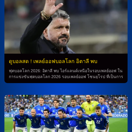
เลิศในวันอังคารที่ 31 มีนาคมนี้ ทีมที่น่าสนใจในกลุ่มซีในรอบนี้
คือ ตุรกี ภายใต้การคว้างของกุนซือ วินเซนโซ่ กับ มอนเตลล่า ที่
จะต้อนรับทีมชาติจากโรมาเนีย ที่จะมาเยือนที่สนามอิสตันบูล ซึ่ง
เป็นเหตุการณ์ที่ทุกคนไม่ควรพลาด เพราะทั้งสองทีมมีความ
สามารถและประสบการณ์ที่ดีในการแข่งขันระดับสูง สำหรับทีม
ชาติจากโรมาเนีย นั้นจะต้องเดินทางมาท้าทายที่สนามอิสตันบูล
โดยต้องพยายามสู้เพื่อเอารางวัลกลับบ้าน ในขณะเดียวกัน ทีม
ชาติตุรกีก็ไม่ต้องการให้เกิดความผิดหวังใดๆ จึงจะทำทุกทางเพื่อ
เอาชนะเพื่อเข้าไปในรอบชิงชนะเลิศ นอกจากการติดตามการ
แข่งขันระหว่างทีมชาติที่ทุกคนรอคอยแล้ว ยังสามารถติดตาม
ดูบอลสด ! เพลย์ออฟบอลโลก อิตาลี พบ
สถานการณ์และการทำนายผลบอลในเวอร์ชันสดผ่านช่องทาง
ไอร์แลนด์เหนือ 26 มี.ค.69
ออนไลน์อีกด้วย อย่าพลาดทุกความสดใสจากสนามเป้าเพราะมี
ฟุตบอลโลก 2026: อิตาลี พบ ไอร์แลนด์เหนือในรอบเพลย์ออฟ ใน
การทำนายผลบอลที่ครอบคลุมทุกๆ ทีมที่มีการแข่งขันในศึก
การแข่งขันฟุตบอลโลก 2026 รอบเพลย์ออฟ โซนยุโรป ที่เป็นการ
ฟุตบอลโลก 2026 ดังนั้น อย่าลืมติดตามทุกข่าวสารและการ
คัดเลือกทีมสุดท้าย 4 ทีมที่จะไปต่อสู้ในรอบสุดท้าย อิตาลี ทีม
ทำนายในศึกฟุตบอลโลก 2026 รอบเพลย์ออฟโซนยุโรป เพื่อไม่
แชมป์โลก 4 สมัยที่ไม่ได้เข้ารอบสุดท้ายใน 2 ครั้งหลังสุด จะต้อง
พลาดเหตุการณ์ที่สำคัญและน่าตื่นเตือนที่จะเกิดขึ้นในเดือนนี้ จะ
พบกับทีมไอร์แลนด์เหนือในการแข่งขันที่กำลังจะมาถึงในเร็ว ๆ นี้
เป็นการแข่งขันที่ไม่มีความสุขลือลั่นแน่นอน ดังนั้น อย่าพลาด
การทำนายก่อนการแข่งขัน คาดว่าการเตะกันระหว่าง อิตาลี กับ
การติดตามเหตุการณ์ที่น่าตื่นเตือนนี้และทำนายผลบอลให้ถูกต้อง
ไอร์แลนด์เหนือ จะเป็นการแข่งขันที่มันส์และน่าตื่นเต้น เนื่องจาก
ที่สุด การพยากรณ์ผลบอลในศึกฟุตบอลโลก 2026 เมื่อเราพูดถึง
ทั้งสองทีมมีความสามารถและความพร้อมที่ดีในการแข่งขัน โดยมี
การทำนายผลการแข่งขันฟุตบอล ไม่ว่าจะเป็นการทำนายผลใน
เวลาการแข่งขันที่กำหนดไว้ในเวลา 02.45 น. ในดึกคืนวัน
รอบ Palyoff Zone หรือการวิเคราะห์บอลสด การวิเคราะห์
พฤหัสบดีที่ 26 มีนาคม 2569 เนื่องจากถือเป็นการแข่งขันที่สำคัญ
ฟุตบอลเป็นสิ่งที่นักกีฬาและแฟนๆ ฟุตบอลคอยตามติดอย่างสุดซึ้ง
และมีความสำคัญมากสำหรับทั้งสองทีม ทำให้การทำนายเกี่ยวกับ