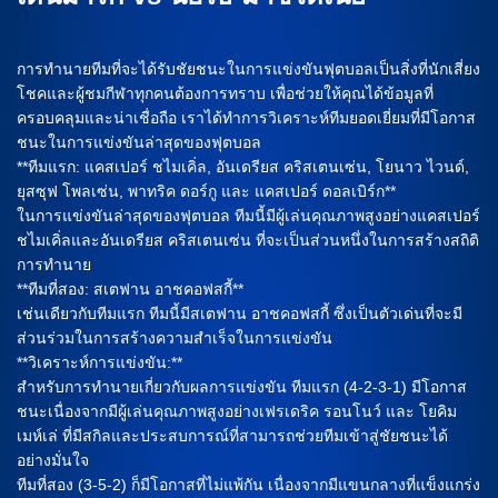
การทำนายทีมที่จะได้รับชัยชนะในการแข่งขันฟุตบอลเป็นสิ่งที่นักเสี่ยง
โชคและผู้ชมกีฬาทุกคนต้องการทราบ เพื่อช่วยให้คุณได้ข้อมูลที่
ครอบคลุมและน่าเชื่อถือ เราได้ทำการวิเคราะห์ทีมยอดเยี่ยมที่มีโอกาส
ชนะในการแข่งขันล่าสุดของฟุตบอล
**ทีมแรก: แคสเปอร์ ชไมเคิ่ล, อันเดรียส คริสเตนเซ่น, โยนาว ไวนด์,
ยุสซุฟ โพลเซ่น, พาทริค ดอร์กู และ แคสเปอร์ ดอลเบิร์ก**
ในการแข่งขันล่าสุดของฟุตบอล ทีมนี้มีผู้เล่นคุณภาพสูงอย่างแคสเปอร์
ชไมเคิ่ลและอันเดรียส คริสเตนเซ่น ที่จะเป็นส่วนหนึ่งในการสร้างสถิติ
การทำนาย
**ทีมที่สอง: สเตฟาน อาชคอฟสกี้**
เช่นเดียวกับทีมแรก ทีมนี้มีสเตฟาน อาชคอฟสกี้ ซึ่งเป็นตัวเด่นที่จะมี
ส่วนร่วมในการสร้างความสำเร็จในการแข่งขัน
**วิเคราะห์การแข่งขัน:**
สำหรับการทำนายเกี่ยวกับผลการแข่งขัน ทีมแรก (4-2-3-1) มีโอกาส
ชนะเนื่องจากมีผู้เล่นคุณภาพสูงอย่างเฟรเดริค รอนโนว์ และ โยคิม
เมห์เล่ ที่มีสกิลและประสบการณ์ที่สามารถช่วยทีมเข้าสู่ชัยชนะได้
อย่างมั่นใจ
ทีมที่สอง (3-5-2) ก็มีโอกาสที่ไม่แพ้กัน เนื่องจากมีแขนกลางที่แข็งแกร่ง