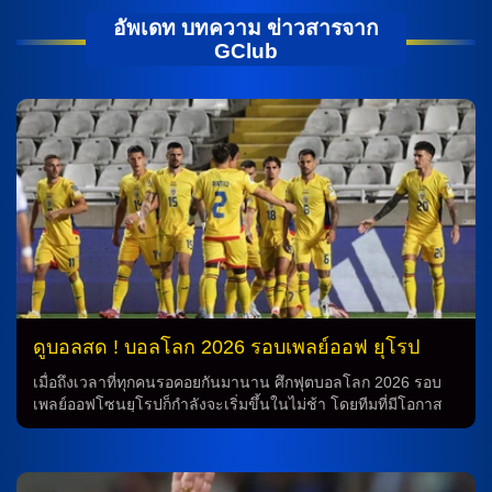
อัพเดท บทความ ข่าวสารจาก
GClub
ดูบอลสด ! บอลโลก 2026 รอบเพลย์ออฟ ยุโรป
ตุรกี พบ โรมาเนีย 26 มี.ค.69
เมื่อถึงเวลาที่ทุกคนรอคอยกันมานาน ศึกฟุตบอลโลก 2026 รอบ
เพลย์ออฟโซนยุโรปก็กำลังจะเริ่มขึ้นในไม่ช้า โดยทีมที่มีโอกาส
ได้รับสิทธิ์เข้าร่วม 6 ทีมสุดท้ายจะต้องผ่านการคัดเลือกอย่าง
รุนแรงจากการแข่งขันที่ดุเดือดในรอบเพลย์ออฟ โดยรอบนี้จะเริ่ม
ต้นที่รอบรองชนะเลิศที่จะมีการแข่งขันแบบนัดเดียวจบระหว่าง 8
ทีมในวันพฤหัสบดีที่ 26 มีนาคม 2569 ก่อนที่จะเข้าสู่รอบชิงชนะ