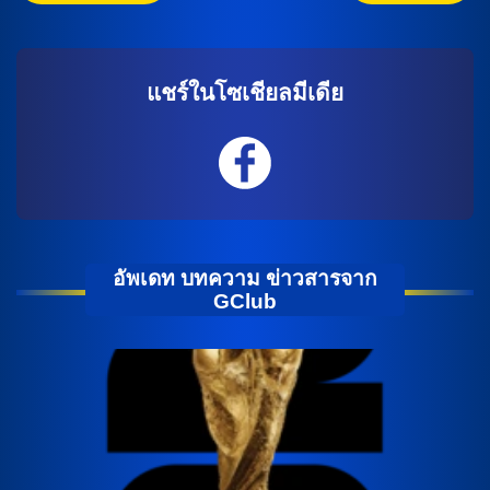
แชร์ในโซเชียลมีเดีย
อัพเดท บทความ ข่าวสารจาก
GClub