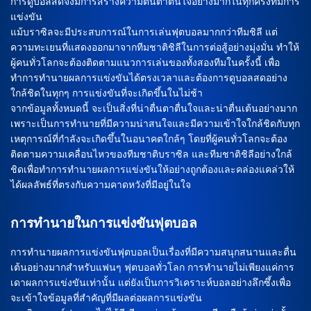
การดูบอลสดจึงมีการสร้างความตื่นตาตื่นใจอย่างมากในทุกครั้งที่มีการ
แข่งขัน
แม้บราซิลจะมีประสบการณ์ในการเล่นฟุตบอลมากกว่าทีมชิลี แต่
ความทะเยนที่แสดงออกมาจากทีมชาติชิลีในการต่อสู้อย่างมุ่งมั่น ทำให้
ผู้คนทั่วโลกจะต้องติดตามแนวการเล่นของทั้งสองทีมในครั้งนี้ เพื่อ
ทำการทำนายผลการแข่งขันได้ตรงเวลาและต้องการดูบอลสดอย่าง
ใกล้ชิดในทุกๆ การแข่งขันที่จะเกิดขึ้นในไม่ช้า
จากข้อมูลทั้งหมดนี้ จะเป็นสิ่งที่น่าตื่นตาตื่นใจและน่าตื่นเต้นอย่างมาก
เพราะเป็นการทำนายที่มีความน่าสนใจและมีความเข้าใจใกล้ชิดกับทุก
เหตุการณ์ที่กำลังจะเกิดขึ้นในอนาคตใกล้ๆ โดยที่ผู้คนทั่วโลกจะต้อง
ติดตามความเคลื่อนไหวของทีมชาติบราซิล และทีมชาติชิลีอย่างใกล้
ชิดเพื่อทำการทำนายผลการแข่งขันให้อย่างถูกต้องและคล่องแคล่วให้
ได้ผลลัพธ์ที่ตรงกับความคาดหวังที่มีอยู่ในใจ
การทำนายในการแข่งขันฟุตบอล
การทำนายผลการแข่งขันฟุตบอลเป็นเรื่องที่มีความสนุกสนานและตื่น
เต้นอย่างมากสำหรับแฟนๆ ฟุตบอลทั่วโลก การทำนายไม่เพียงแค่การ
เดาผลการแข่งขันเท่านั้น แต่ยังเป็นการวิเคราะห์บอลอย่างลึกซึ้งเพื่อ
จะเข้าใจข้อมูลที่สำคัญที่มีผลต่อผลการแข่งขัน