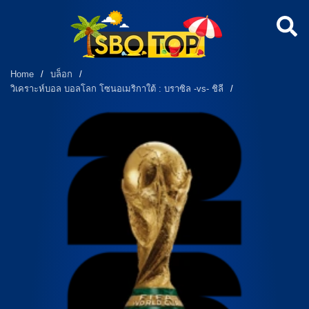
Home
/
บล็อก
/
วิเคราะห์บอล บอลโลก โซนอเมริกาใต้ : บราซิล -vs- ชิลี
/