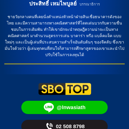
ประสิทธิ์ เหมไพบูลย์
บรรณาธิการ
ชายวัยกลางคนที่เคยนั่งตำแหน่งหัวหน้าฝ่ายสินเชื่อธนาคารดังของ
ไทย และมีความสามารถทางคณิตศาสตร์ที่โดดเด่นบวกกับความชื่น
ชอบในการเดิมพัน ทำให้เขามักจะนำทฤษฎีความน่าจะเป็นทาง
คณิตศาสตร์ มาคำนวนสูตรการเล่น บาคาร่า หรือ แบล็คแจ็ค แบบ
ใหม่ๆ และเป็นผู้เล่นที่ประสบความสำเร็จอันดับต้นๆ ของจีคลับ ซึ่งเขา
มั่นใจด้วยว่า ผู้เล่นทุกคนที่สนใจก็สามารถศึกษาสูตรของเขาและนำไป
ปรับใช้ในการลงทุนได้
@lnwasiath
02 508 8798