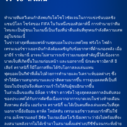
ทำนายทีมสวีเดนกำลังพบกับโคโซโวชัดเจนในการแข่งขันบอลชิง
แชมป์โลก โซร์สของ FIFA ในวันหนึ่งของสัปดาห์นี้ การทำนายว่าทีม
ไหนจะเป็นผู้ชนะในเกมนี้เป็นเรื่องที่น่าตื่นเต้นที่ทุกคนกำลังตีความเสพ
อยู่ในขณะนี้
ในข่าวล่าสุดที่เผยแพร่ด้านฟุตบอลในประเทศไทย ฟรังโก โฟด้า
เทรนเนอร์ชาวเยอรมันกำลังต้องเผชิญกับข้อยากหาที่ด้านกองหลัง เมื่อ
อามีร์ ราห์มานี่ อาจจะไม่สามารถเข้าร่วมเกมสุดสำคัญนี้ได้เนื่องจาก
บาดเจ็บที่เกิดขึ้นในเกมก่อนหน้า และนอกจากนี้ นักเตะชาวอิตาลี อี
เลียร์ คราสนิกี้ ก็มีโอกาสที่จะได้รับโอกาสลงเล่นแทน
ฟุตบอลเป็นกีฬาที่เต็มไปด้วยการทำนายและวิเคราะห์บอลต่างๆ ซึ่ง
ทำให้มีความสนุกสนานและน่าติดตามมากขึ้น การดูบอลสดที่เป็นที่
นิยมในปัจจุบันจึงเพิ่มความเร้าใจให้กับผู้ชมอีกมากขึ้น
ในส่วนอื่นของทีม มิล็อต ราชิซ่า ดาวซัลโวสูงสุดตลอดกาลอันดับสอง
ของประเทศได้รับการตัดชื่อเนื่องจากอาการบาดเจบในช่วงท้ายเดือน
สิงหาคม ดังนั้น เออร์มาล คราสนิกี้ จะได้เป็นคนที่ลงเล่นแทนในที่สุด
นอกจากนี้ยังมียอน ดาห์ล โทมัสสัน เทรนเนอร์ชาวเดนมาร์กที่ไม่ใช้
งาน อเล็กซานเดอร์ อีซัค ในเกมเมื่อสโลวีเนียเพราะว่ายังไม่พร้อมที่จะ
ลงสนามหลังจากไม่ได้เข้ามาในสนามตั้งแต่ช่วงปรีซีซั่นจนกระทั่งย้าย