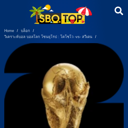
Home
/
บล็อก
/
วิเคราะห์บอล บอลโลก โซนยุโรป : โคโซโว -vs- สวีเดน
/