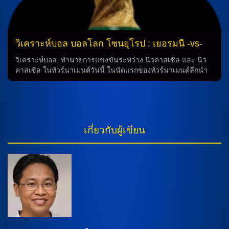
ในฐานะห้องเครื่อง มีเควิน เดอ บรอยน์ กัปตันทีมที่ทำประตูสวยๆ
ในเกมล่าสุด พร้อมถ่ายทอดสื่อสารกับ เลอันโดร […]
วิเคราะห์บอล บอลโลก โซนยุโรป : เยอรมนี -vs-
ไอร์แลนด์เหนือ
วิเคราะห์บอล: ทำนายการแข่งขันระหว่าง นิวคาสเซิล และ นิว
คาสเซิล ในทัวร์นาเมนต์วันนี้ ในนัดแรกของทัวร์นาเมนต์ลีกนำ
โลก ทีม “อินทรีเหล็ก” ของกุนซือ ยูเลี่ยน นาเกลส์มันน์ พ่ายแพ้ใน
การแข่งขันกับสโลวาเกีย ด้วยคะแนน 2-0 ทำให้พวกเขาต้องชนะ
ในการแข่งขันนี้เพื่อรักษาความมั่นใจและล้างแค้นจากผลเสียนั้น
นัดประลองความสามารถ นิค โวลเทมาเดอ หอกใหม่ของทีม นิว
คาสเซิล จะต้องเข้าสนามต่อจากการบาดเจ็บของ นิคลาส ฟึลล์
เกี่ยวกับผู้เขียน
ครุก ทำให้เขาต้องเป็นหนึ่งในผู้นำประสบความสำเร็จในนัดนี้
ทว่า ทีมยังมีนักเตะอื่นๆ เช่น จามาล มูเซียลา, ไค ฮาแวร์ตซ์, มาร์
ก-อังเดร แทร์ ชเตเก้น, นิโก้ ชล็อตเทอร์เบ็ค, นิคลาส ซูเล่อ, เบน
จามิน เฮนริชส์ และ ทิม ไคลน์ดีนส์ ที่ต้องเผชิญกับการบาดเจ็บ
ส่วนทีมเยือน นิวคาสเซิล มีความมั่นใจจากความสำเร็จในการบุก
ชนะ ลักเซมเบิร์ก 3-1 ในนัดล่าสุด โดยมีนักเตะเชื่อมั่นเช่น อาลี
แม็คแคน และ […]