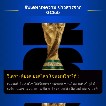
อัพเดท บทความ ข่าวสารจาก
GClub
วิเคราะห์บอล บอลโลก โซนอเมริกาใต้ :
โคลอมเบีย -vs- โบลีเวีย
เนสตอร์ โลเรนโซ่ ไม่เรียกตัว ราฟาเอล ซานโตส บอร์เร่, กูโช่
เอร์นานเดซ, ฮอน ดูราน กับ การ์ลอส เกสต้า ติดโผล่าสุด ขณะที่
ฮอน อารีอาส หรือ ฮอน กอร์โดบา พร้อมสลับลงสนาม ส่วน
หลุยส์ ซูอาเรซ, ฮามิลตอน กัมปาซ, ฮอร์เค่ การ์ราสกาล หรือ
ฮวน เฟร์นานโด กินเตโร่ จะเป็นสำรอง ฮอน อารีอาส, ฮาเมส โร