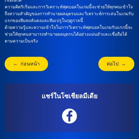
ความคิดริเริ่มและการวิเคราะห์ฟุตบอลในเกมนี้จะช่วยให้ทุกคนเข้าใจ
ถึงความสำคัญของการทำนายผลมุดรบและวิเคราะห์การเล่นในเกมรับ
แรกของทีมหงส์แดงและทีมเปรูในฤดูกาลนี้
ด้วยความรู้และความเข้าใจในการวิเคราะห์ฟุตบอลในเกมรับแรกนี้จะ
ช่วยให้ทุกคนสามารถทำนายผลมุดรบได้อย่างแม่นยำและเชื่อถือได้
ตามความเป็นจริง
← ก่อนหน้า
ต่อไป →
แชร์ในโซเชียลมีเดีย