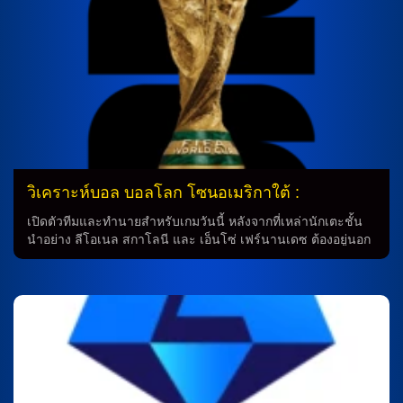
ดรีเกซ, หลุยส์ ดีอาซ จะเล่นแนวรุก แดนกลางมี ริชาร์ด รีออส,
เจฟเฟร์ซอน เลร์มา, เกวิน กาสตานโญ่ ลงทำเกม ส่วน ดาเนียล
มูนญอซ, ดาวินซอน ซานเชซ, ฮอน ลูซูมี, […]
วิเคราะห์บอล บอลโลก โซนอเมริกาใต้ :
อาร์เจนตินา -vs- เวเนซูเอล่า
เปิดตัวทีมและทำนายสำหรับเกมวันนี้ หลังจากที่เหล่านักเตะชั้น
นำอย่าง ลีโอเนล สกาโลนี และ เอ็นโซ่ เฟร์นานเดซ ต้องอยู่นอก
สนามเพราะโรคและโทษแบนตามลำดับ ทีมอาจต้องพบกับความ
ท้าทายในการแข่งขัน แต่ก็ยังมีนักเตะที่พร้อมที่จะสามารถแทนที่
ได้ดี อย่างเช่น ฮูลีโอ โซเลร์, เคลาดิโอ เอเชเวร์รี่, อลัน วาเรล่า
และ โฮเซ่ มานูเอล โลเปซ ซึ่งมีชื่อเสียงและความสามารถในการ
แข่งขัน ทีมจะเริ่มเกมด้วยฮูเลียน อัลวาเรซ และเลาตาโร่ มาร์ตี
เนซ ในบทบาทกองหน้า และมีลีโอเนล เมสซี่ ในบทบาทเชื่อม
กลาง โดยมีโรดรีโก้ เด ปอล, เลอันโดร ปาเรเดส และ อเล็กซิส
แม็ค อัลลิสเตอร์ มีบทบาทในการสร้างเกม ส่วนที่นักเตะอื่น ๆ
อย่าง นาอวล โมลีน่า, คริสเตียน โรเมโร่, นิโกลัส โอตาเมนดี้