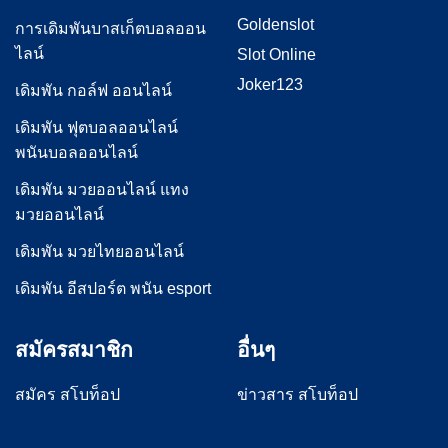
Goldenslot
การเดิมพันบาสเก็ตบอลออน
ไลน์
Slot Online
Joker123
เดิมพัน กอล์ฟ ออนไลน์
เดิมพัน ฟุตบอลออนไลน์
พนันบอลออนไลน์
เดิมพัน มวยออนไลน์ แทง
มวยออนไลน์
เดิมพัน มวยไทยออนไลน์
เดิมพัน อีสปอร์ต พนัน esport
สมัครสมาชิก
อื่นๆ
สมัคร สโบท็อป
ข่าวสาร สโบท็อป