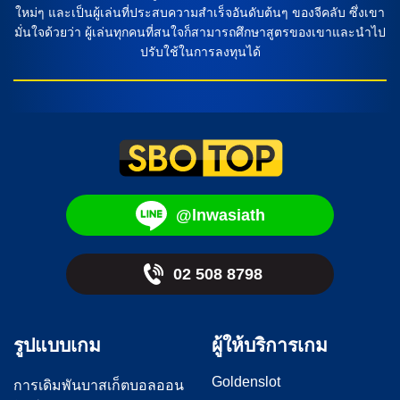
ใหม่ๆ และเป็นผู้เล่นที่ประสบความสำเร็จอันดับต้นๆ ของจีคลับ ซึ่งเขา
มั่นใจด้วยว่า ผู้เล่นทุกคนที่สนใจก็สามารถศึกษาสูตรของเขาและนำไป
ปรับใช้ในการลงทุนได้
@lnwasiath
02 508 8798
รูปแบบเกม
ผู้ให้บริการเกม
Goldenslot
การเดิมพันบาสเก็ตบอลออน