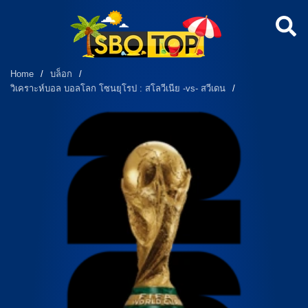
Home
/
บล็อก
/
วิเคราะห์บอล บอลโลก โซนยุโรป : สโลวีเนีย -vs- สวีเดน
/