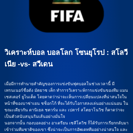
วิเคราะห์บอล บอลโลก โซนยุโรป : สโลวี
เนีย -vs- สวีเดน
เมื่อมีการทำนายสำคัญของการแข่งขันฟุตบอลในช่วงเวลานี้ มี
เทรนเนอร์ชื่อดัง มัตยาซ เค็ก ทำการวิเคราะห์การแข่งขันของทีม แมน
เชสเตอร์ ยูไนเต็ด โดยคาดว่าน่าจะเห็นการเปลี่ยนแปลงที่น่าสนใจใน
หน้าที่ของบาซ่าเยน ชช็อกโก้ ที่จะได้รับโอกาสลงเล่นอย่างแน่นอน ใน
ขณะเดียวกัน ดานิเยล ชตวร์ม และ เปตาร์ สโตยาโนวิช ก็คาดว่าจะ
เป็นตัวสนับสนุนริมเส้นอย่างมั่นใจ
นอกจากนั้น กองบอลอย่าง อาเดรียน เซลีโควิช ก็ได้รับการเรียกกลับมา
เข้าร่วมทีมชาติของเขา ซึ่งน่าจะเป็นการอัพเดททีมอย่างน่าสนใจ และ