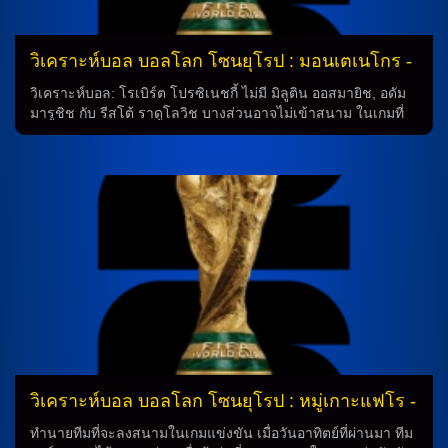
วิเคราะห์บอล บอลโลก โซนยุโรป : มอนเตเนโกร -
vs- เช็ก
วิเคราะห์บอล: โรเบิร์ต โปรซิเนชกี้ ไม่มี มิลูติน ออสมายิช, อดัม
มารูชิช กับ รีสโต้ ราดูโลวิช บางส่วนอาจไม่เข้าสนาม ในเกมที่
กำลังจะมาถึงของทีม โรเบิร์ต โปรซิเนชกี้ การทำนายว่า มิลูติน
ออสมายิช, อดัม มารูชิช และ รีสโต้ ราดูโลวิช บางคนอาจไม่
สามารถเข้าสนามได้ เนื่องจากสภาพร่างกายที่ไม่สมบูรณ์ นักเตะ
ที่พร้อมสลับลงสนาม สำหรับนักเตะอื่น ๆ ที่พร้อมสลับลงสนามเมื่อ
มีความจำเป็น สามารถกล่าวได้ว่า สเตฟาน ลอนชาร์, อันดรีย่า
วุคเชวิช และ มาร์โก วุคเชวิช พร้อมที่จะเข้าสนามในทันที ใน
ขณะที่ เอ็ดวิน คุช, ดรีตอน คามาย, สเตฟาน มูโกช่า และ มาร์โก
บากิช จะเป็นตัวสำรอง นิโกล่า เคิร์สโตวิช ในบทบาทหน้าเป้า
นักเตะที่จะเล่นในบทบาทหน้าเป้าในเกมนี้คือ นิโกล่า เคิร์สโตวิช
[…]
วิเคราะห์บอล บอลโลก โซนยุโรป : หมู่เกาะแฟโร -
vs- โครเอเชีย
ทำนายทีมที่จะลงสนามในเกมแข่งขัน เมื่อวันอาทิตย์ที่ผ่านมา ทีม