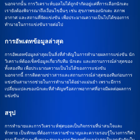
นอกจากนั้น การวิเคราะห์บอลไม่ได้ถูกจำกัดอยู่แค่ที่การเลือกนักเตะ
เรายังต้องพิจารณาถึงเงื่อนไขอื่นๆ เช่น สุขภาพของนักเตะ สภาพ
อากาศ และสถานที่จัดแข่งขัน เพื่อประมาณความเป็นไปได้ของการ
ทำนายในการแข่งขันรายต่อไป
การอัพเดทข้อมูลล่าสุด
การอัพเดทข้อมูลล่าสุดเป็นสิ่งที่สำคัญในการทำนายผลการแข่งขัน นัก
วิเคราะห์ต้องเช็คข้อมูลเกี่ยวกับทีม นักเตะ และสถานการณ์ล่าสุดของ
ทั้งสองทีม เพื่อประมาณความเป็นไปได้ของการแข่งขัน
นอกจากนี้ การติดตามข่าวสารและสถานการณ์ล่าสุดของทีมก่อนการ
แข่งขันสามารถช่วยในการทำนายได้อย่างแม่นยำ เพราะมีการ
เปลี่ยนแปลงของนักเตะที่สำคัญหรือสภาพอากาศที่อาจมีผลต่อผลการ
แข่งขัน
สรุป
การทำนายและการวิเคราะห์ฟุตบอลเป็นกิจกรรมที่น่าสนใจและ
ท้าทาย เป็นทักษะที่ต้องการความชำนาญและความรอบรู้ในวงการกีฬา
การเลือกนักเตะที่เหมาะสมและการอัพเดทข้อมูลล่าสุดเป็นจุดสำคัญใน