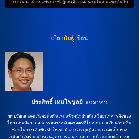
อาร์เซนอลได้เผยแพร่รายชื่อผู้เล่นที่จะลงสนามในเกมแข่งขันกับ
ทีมแมนเชสเตอร์ ซิตี้ โดยทีมจะไม่มีเหล่าเกมเซ่น เยินเซ่น และ
ยอชโก้ กวาร์ดิโอล สองนักเตะที่ยังไม่พร้อมสำหรับการแข่งขัน
เนื่องจากสภาพร่างกายที่ไม่สมบูรณ์ ทีมอาร์เซนอล ในทวีคนี้ ทีม
อาร์เซนอลจะส่งออกนักเตะบางคนเพื่อเข้าร่วมการแข่งขัน ซึ่ง
รายชื่อนักเตะที่จะลงสนามได้แก่ ดาเนียล โยฮันเซ่น, ยาคุบ อันเด
เกี่ยวกับผู้เขียน
รียเซ่น, โยอัน เอ็ดมุนด์สสัน, กูลล์บรานดูร์ โอเรการ์ด และ ยานน์
เบนยามินเซ่น ซึ่งเหล่านี้จะเป็นสำรองในการแข่งขัน ส่วนในการ
เล่นแนวรุก ทีมจะกล่าวแนวเหล็กของอาร์เซนอลที่มี โยอันเนส ดา
เนียลเซ่น, ฮัลลูร์ ฮันส์สัน, บรานดูร์ เฮนดริคส์สัน, วิลยอร์มูร์ ดา
วิดเซ่น ซึ่งจะลงเล่นในเกมนี้ ทีมแมนเชสเตอร์ ซิตี้ ในฝั่งของทีม
แมนเชสเตอร์ ซิตี้ นั้น นักเตะบางคนเช่น ซลัตโก้ ดาลิช และ มา
เตโอ โควาชิช ก็จะไม่สามารถเข้าร่วมการแข่งขันเนื่องจากสภาพ
ร่างกายที่ไม่สมบูรณ์ รายชื่อนักเตะที่จะลงสนามในเกมนี้ได้แก่
บอร์นา โซซ่า, โยซิป ยูราโนวิช และ […]
ประสิทธิ์ เหมไพบูลย์
บรรณาธิการ
ชายวัยกลางคนที่เคยนั่งตำแหน่งหัวหน้าฝ่ายสินเชื่อธนาคารดังของ
ไทย และมีความสามารถทางคณิตศาสตร์ที่โดดเด่นบวกกับความชื่น
ชอบในการเดิมพัน ทำให้เขามักจะนำทฤษฎีความน่าจะเป็นทาง
คณิตศาสตร์ มาคำนวนสูตรการเล่น บาคาร่า หรือ แบล็คแจ็ค แบบ