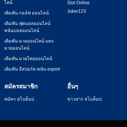
ไลน์
Slot Online
Joker123
เดิมพัน กอล์ฟ ออนไลน์
เดิมพัน ฟุตบอลออนไลน์
พนันบอลออนไลน์
เดิมพัน มวยออนไลน์ แทง
มวยออนไลน์
เดิมพัน มวยไทยออนไลน์
เดิมพัน อีสปอร์ต พนัน esport
สมัครสมาชิก
อื่นๆ
สมัคร สโบท็อป
ข่าวสาร สโบท็อป