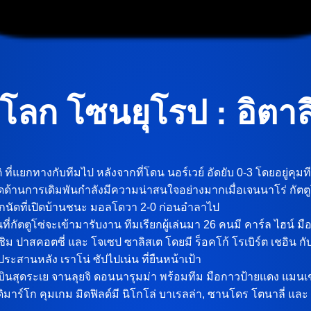
โลก โซนยุโรป : อิตาลี
ติ ที่แยกทางกับทีมไป หลังจากที่โดน นอร์เวย์ อัดยับ 0-3 โดยอยู่ค
อดด้านการเดิมพันกำลังมีความน่าสนใจอย่างมากเมื่อเจนนาโร่ กัตตูโ
มอีกนัดที่เปิดบ้านชนะ มอลโดวา 2-0 ก่อนอำลาไป
ี่กัตตูโซ่จะเข้ามารับงาน ทีมเรียกผู้เล่นมา 26 คนมี คาร์ล ไฮน์ มื
, มัคซิม ปาสคอตซี่ และ โจเซป ซาลิสเต โดยมี ร็อคโก้ โรเบิร์ต เชอิน
ระสานหลัง เราโน่ ซัปไปเน่น ที่ยืนหน้าเป้า
ดระเย จานลุยจิ ดอนนารุมม่า พร้อมทีม มือกาวป้ายแดง แมนเชสเตอ
ดิมาร์โก คุมเกม มิดฟิลด์มี นิโกโล่ บาเรลล่า, ซานโดร โตนาลี่ แล