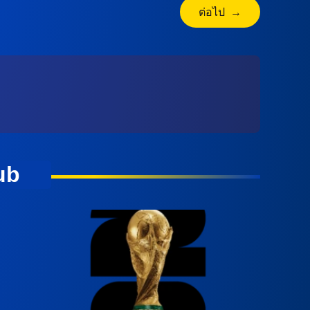
ต่อไป →
ub