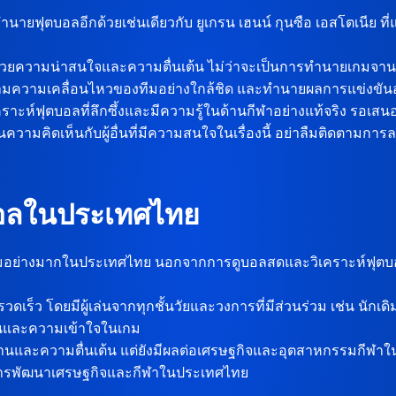
ยฟุตบอลอีกด้วยเช่นเดียวกับ ยูเกรน เฮนน์ กุนซือ เอสโตเนีย ที่แพ
ไปด้วยความน่าสนใจและความตื่นเต้น ไม่ว่าจะเป็นการทำนายเกมจา
ดตามความเคลื่อนไหวของทีมอย่างใกล้ชิด และทำนายผลการแข่งขันอย่
เคราะห์ฟุตบอลที่ลึกซึ้งและมีความรู้ในด้านกีฬาอย่างแท้จริง รอ
่ยนความคิดเห็นกับผู้อื่นที่มีความสนใจในเรื่องนี้ อย่าลืมติดตาม
อลในประเทศไทย
ิยมอย่างมากในประเทศไทย นอกจากการดูบอลสดและวิเคราะห์ฟุตบ
็ว โดยมีผู้เล่นจากทุกชั้นวัยและวงการที่มีส่วนร่วม เช่น นักเดิ
านและความเข้าใจในเกม
านและความตื่นเต้น แต่ยังมีผลต่อเศรษฐกิจและอุตสาหกรรมกีฬา
มีการพัฒนาเศรษฐกิจและกีฬาในประเทศไทย