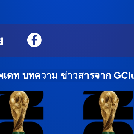
ย
ัพเดท บทความ ข่าวสารจาก GCl