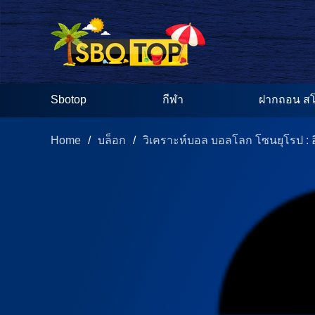
Sbotop
กีฬา
ฝากถอน สโ
Home
/
/
บล็อก
วิเคราะห์บอล บอลโลก โซนยุโรป : อิ