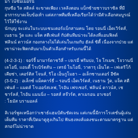
ม่า ในซัมเมอร์นี้
กุนซือ วิล สติลล์ จะขาดเพียง เวลลิงตอน แบ็กซ้ายชาวบราซิล ที่มี
อาการบาดเจ็บข้อเท้า แต่สภาพทีมที่เหลือเรียกได้ว่ามีตัวเลือกสมบูรณ์
ไว้ให้ใช้งาน
นักบุญ จะเล่นในระบบเซนเตอร์แบ็กสามคน โดย รอนนี่ เอ็ดเวิร์ดส์,
เนธาน วู้ด และ แจ็ค สตีเฟ่นส์ กัปตันทีมน่าจะได้ลงที่แอนฟิลด์
ฟลินน์ ดาวน์ส กองกลางไม่ได้เล่นในเกมกับ ฮัลล์ ซิตี้ เนื่องจากป่วย แต่
เขาน่าจะฟิตกลับมาเป็นตัวเลือกสำหรับเกมนี้ได้
(4-2-3-1) : จอร์จี้ มามาร์ดาชวิลี่ – เจเรมี่ ฟริมปง, โจ โกเมซ, โจวานนี่
เลโอนี่, แอนดี้ โรเบิร์ตสัน – เทรย์ ไนโอนี่, วาตารุ เอ็นโด – เฟเดริโก้
เคียซ่า, เคอร์ติส โจนส์, ริโอ เอ็นกูโมฮา – อเล็กซานเดอร์ อีซัค
(3-5-2) : อเล็กซ์ แม็คคาร์ธี่ – รอนนี่ เอ็ดเวิร์ดส์, เนธาน วู้ด, แจ็ค สตี
เฟ่นส์ – แมดส์ โรเออร์สเลฟ, ไรอัน เฟรเซอร์, ฟลินน์ ดาวน์ส, เช
ชาร์ลส์, ไรอัน แมนนิ่ง – รอสส์ สจ๊วร์ต, คาเมรอน อาเชอร์
: โธมัส บรามอลล์
ลิเวอร์พูลเหนือกว่าเซาธ์แฮมป์ตันชัดเจน แต่เกมนี้มีการโรเตชั่นผู้เล่น
เต็มทีม ราคาที่เปิดมาดูสูงเกินไป ฟันธงหงส์แดงชนะตามมาตรฐาน แต่
สกอร์ไม่น่าขาด