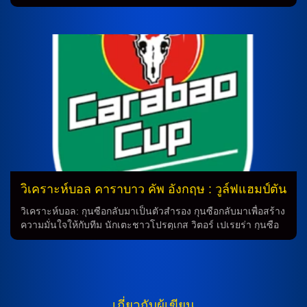
เพื่อหมุนเวียนผู้เล่น ในนัดล่าสุดที่ทีม “เจ้าสัวน้อย” ของกุนซือ มาร์
โก ซิลวา แสดงฟอร์มที่ยอดเยี่ยมเมื่อเปิดเป้ากับเบรนท์ฟอร์ดด้วย
ความชนะ 3-1 ที่ปรากฎว่าน่ารัก. แต่ในนัดต่อไปนี้ ทีมจะปรับ
เปลี่ยนตำแหน่งของผู้เล่นหลายคนเพื่อให้การหมุนเวียนของทีม
เป็นไปได้ดียิ่งขึ้น ไรอัน แซสเซอญง อาจมีอาการเจ็บเล็กน้อยจาก
นัดล่าสุด แต่ซิลวา ก็เตรียมให้เขาพักเพียงรอบเดียวโดยมี แอนโท
นี่ โรบินสัน มาแทนที่ ในทวีมยังมีชื่อเหล่า ราอูล ฮิเมเนซ, อดาม่า
ตราโอเร่, เควิน, เอมิล สมิธ โรว์, ทอม แคร์นีย์, แฮร์ริสัน รีด,
แบงฌาแม็ง เลอกงต์ และ ทิโมธี กาสตาญ ที่น่าจะได้โอกาสลง
สนามจริงทั้งหมด ตามอาจารย์ วิก, ดากพิยะ สตาร์เท็ล ที่เคลมว่า
เคยเป็นดาราตัวหนังของสโมสร ทีมของกุนซือ นีล แฮรริส ในลีก
ทู […]
วิเคราะห์บอล คาราบาว คัพ อังกฤษ : วูล์ฟแฮมป์ตัน
-vs- เอฟเวอร์ตัน
วิเคราะห์บอล: กุนซือกลับมาเป็นตัวสำรอง กุนซือกลับมาเพื่อสร้าง
ความมั่นใจให้กับทีม นักเตะชาวโปรตุเกส วิตอร์ เปเรยร่า กุนซือ
ได้รับการยอมรับจากกองกลางวงการฟุตบอลอังกฤษอย่าง ยอร์เก้น
สตรานด์ ลาร์เซ่น หลังจากที่กลับมาลงเล่นเป็นตัวสำรองในเกม
ล่าสุด กุนซือได้รับโอกาสลงเล่นจริงหากกองหน้าทีมชาตินอร์เวย์
ไม่สามารถออกสตาร์ท โดยฮวาง ฮี-ชาน ก็มีโอกาสในการแสดง
ความสามารถของตนเองในบทบาทตัวจริง นอกจากนี้ การบาด
เกี่ยวกับผู้เขียน