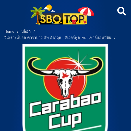
Home
/
บล็อก
/
วิเคราะห์บอล คาราบาว คัพ อังกฤษ : ลิเวอร์พูล -vs- เซาธ์แฮมป์ตัน
/