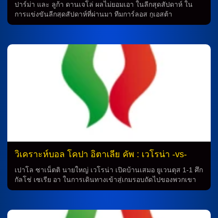
เซีย
ปาร์ม่า และ ลูก้า ดานเจโล่ ผลไม่ยอมเอา ในลีกสุดสัปดาห์ ใน
การแข่งขันลีกสุดสัปดาห์ที่ผ่านมา ทีมการ์ลอส กูเอสต้า
เทรนเนอร์ ปาร์ม่า ต้องพบกับเครโมเนเซ่ ในเกมที่ลงจอดเสมอ 0-
0 ทำให้ทีมยังไม่สามารถชนะใครในลีกซีซั่นนี้ต่อไป ซึ่งในรอบที่
แล้วใน โคปปา อิตาเลีย ทีมเปิดบ้านชนะ เปสคาร่า 2-0 เกมนี้ยัง
ไม่มี ยาค็อบ ออนเดรจก้า และ มาติย่า ฟรีกาน เจ็บเหมือนเดิม ใน
ขณะที่ เลาตาโร่ วาเลนติ ที่ได้พักมาเต็มๆ จะกลับมาเป็นตัวจริง
ในแนวรับ และด้านอื่นๆ ไซออน ซูซูกิ, อาเดรียง เบร์นาเบ้ และ
พาทริค คูโตรเน่ จะได้พัก โดยทีมจะใช้ เอดูอาร์โด้ คอร์วี่,
คริสเตียน โอดอนเญซ และ มิลาน ดูริช ออกสตาร์ทตัวจริง ลูก้า
ดานเจโล่ ยังไม่เอาใครในลีก ในทางกลับกัน […]
วิเคราะห์บอล โคปา อิตาเลีย คัพ : เวโรน่า -vs-
เวเนเซีย
เปาโล ซาเน็ตติ นายใหญ่ เวโรน่า เปิดบ้านเสมอ ยูเวนตุส 1-1 ศึก
กัลโช่ เซเรีย อา ในการเดินทางเข้าสู่เกมรอบถัดไปของพวกเขา
ในลีก ยูเวนตุสต้องพบกับ เชริญโญล่า ทีมจาก เซเรีย ซี และสิ่งที่
ทำให้เกมนี้มีความสนุกสนานมากขึ้นคือความล้มเหลวจากเกม
ก่อนหน้านี้ที่ทำให้ทีมต้องสู้ถึงดวลจุดโทษกว่าจะสามารถผ่านเช