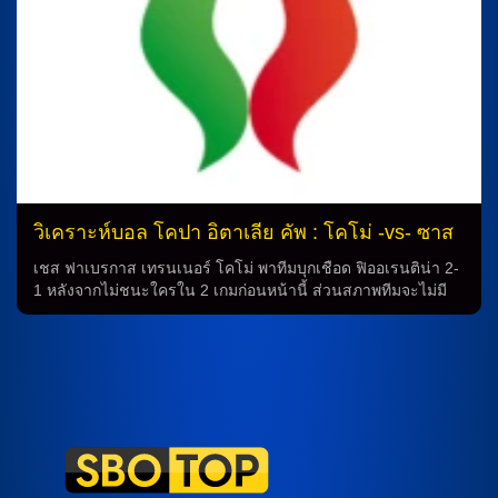
ริญโญล่าได้ ความพร้อมของทัพเเขา ในเกมนี้ ยูเวนตุสยังต้อง
เผชิญกับการขาดนักเตะสำคัญอย่างอับดู ฮาร์ราอุย, ดาเนี่ยล มอส
เกร่า, โทมาส ซุสลอฟ และ โรแบร์โต้ กายาร์ดินี่ ที่เจ็บไปในขณะ
เดียวกัน นิโกลัส วาเลนตินี่ กับ ฟัลลู ชาม ยังต้องสลัดความเข้ากัน
ได้ใจ นอกจากนี้ นักเตะสำคัญอื่นๆ ก็สลดไปด้วย อ่านเพิ่มเติม:
ลอเรนโซ่ มอนติโป ต้องยืนที่ประตู และนักเตะเชียร์จาก กองหลัง
อุไน นูนเญซ, วิคเตอร์ เนลส์สัน และ มาร์ติน เฟรเซ่ ต้องพยายาม
ให้ดีอย่างมาก การระบาดของโรค มีข่าวร้ายๆ […]
วิเคราะห์บอล โคปา อิตาเลีย คัพ : โคโม่ -vs- ซาส
ซูโอโล่
เชส ฟาเบรกาส เทรนเนอร์ โคโม่ พาทีมบุกเชือด ฟิออเรนติน่า 2-
1 หลังจากไม่ชนะใครใน 2 เกมก่อนหน้านี้ ส่วนสภาพทีมจะไม่มี
อัสซาน ดิเยา, อิ๊กนาเซ่ ฟาน เดอ เบรมป์ และ อัลแบรโต้ ดอสเซ
น่า ที่ยังเจ็บ ทีมจะได้ ฆาโกโบ รามอน กองหลังพ้นโทษแบนจาก
เกมลีกล่าสุดลงเล่นได้ โดยทีมน่าจะปรับพักตัวหลักหลายคนทั้ง นี
โก้ ปาซ, ฌอง บูเตซ, อเล็กซ์ วาเย่, นิโคลัส คูห์ และ อัลบาโร่ โม
ราต้า อนาตาซิออส ดูวิคาส ที่ทำสองประตูในรอบที่แล้วจะออก
สตาร์ทเป็นตัวจริง โดยมี เยย์เดน อับได, มาร์ติน บาตูริน่า และ
เฆซุส โรดรีเกซ คอยช่วย ฟาบิโอ กรอสโซ่ นายใหญ่ ซาสซูโอโล่
สู้ได้ดีเลยในเกมล่าสุดแม้จะแพ้ อินเตอร์ […]