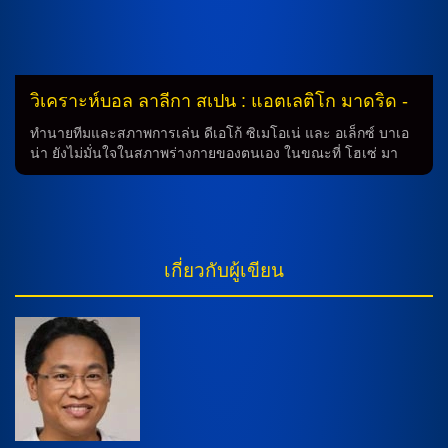
วิเคราะห์บอล ลาลีกา สเปน : แอตเลติโก มาดริด -
vs- ราโย บาเยกาโน่
ทำนายทีมและสภาพการเล่น ดีเอโก้ ซิเมโอเน่ และ อเล็กซ์ บาเอ
น่า ยังไม่มั่นใจในสภาพร่างกายของตนเอง ในขณะที่ โฮเซ่ มา
เรีย คีเมเนซ ยังต้องรอการประเมินสภาพความฟิตอีกบางส่วน การ
ทำนายว่า ฮูเลียน อัลวาเรซ จะเป็นกองหน้าคู่กับ อองตวน กรี
ซมันน์ ซึ่งจะให้ความสามารถในด้านการโจมตีของทีมมาดริด
อย่างแน่นอน นักเตะที่มีสภาพร่างกายไม่สมบูรณ์ ในทางกลับกัน,
อินญีโก้ เปเรซ และ ฟราน เปเรซก็ยังต้องรอการประเมินสภาพ
เกี่ยวกับผู้เขียน
ความฟิต อย่างไร้สาระ นอกจากนี้ คอนเตนเดอร์ กัลลาเกอร์, อูไน
โลเปซ, และ เป๊ป ชาบาร์เรีย ก็มีโอกาสสลับลงสนามในเกมนี้ การ
เล่นและการจัดวางทีม ทีมมาดริดจะเล่นในระบบ (4-4-2) โดยให้
ยาน โอบลัค ป้องกันมือเกม และ ฮูเลียน อัลวาเรซ และ อองตวน
กรีซมันน์ เป็นกองหน้า ในขณะเดียวกันทีมอินญีโก้ เปเรซ จะเล่น
ในระบบ (4-2-3-1) โดยให้ […]