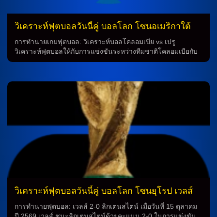
และ รามิโร่ วาก้า คอยปั้นเกมร่วมกัน ทางคาดการณ์ เวเนซูเอล่า
จะมีแนวคิดที่ดีกว่าทีมโบลิเวียในการแข่งขันนี้ ทีมเวเนซูเอล่ามี
ข้อได้เปรียบสำหรับเฉพาะครองสถานที่เหย้า และมีผลงานที่ดีกว่า
วิเคราะห์ฟุตบอลวันนี้คู่ บอลโลก โซนอเมริกาใต้
ส่วนโบลิเวียจะต้องพยายามมากขึ้นในการเอาชนะเพื่อมีโอกาส
โคลอมเบีย vs เปรู
ยันเสมอกลับ ท่านที่สนใจเกมนี้อย่าลืมติดตามบทวิเคราะห์บอล
การทำนายเกมฟุตบอล: วิเคราะห์บอลโคลอมเบีย vs เปรู
จากเรา ล่าสุดทีมเวเนซูเอล่า ชนะ เวเนซูเอล่า […]
วิเคราะห์ฟุตบอลให้กับการแข่งขันระหว่างทีมชาติโคลอมเบียกับ
เปรู ในการทำนายเกมฟุตบอลครั้งนี้ ต้องย้อนกลับไปดูผลการ
แข่งขันระหว่างทั้งสองทีมในปีก่อน ๆ หลายครั้งเพื่อให้ได้ภาพรวม
ที่ชัดเจน ในบรรดาการแข่งขันที่ผ่านมาระหว่างโคลอมเบียกับเปรู
สมาชิกทั้งสองทีมมีประวัติการต่อสู้กันอย่างหนักหนัก โดยมีผลการ
แข่งขันที่เป็นไปตามที่ทำนายไว้ได้ วิเคราะห์บอลโคลอมเบีย vs
เปรู จึงมีความสำคัญอย่างมาก จากผลการแข่งขันที่ผ่านมาระ
หว่างทั้งสองทีม โคลอมเบียแสดงให้เห็นถึงความแข็งแกร่งของทีม
เปรียบเทียบกับเปรู ซึ่งทำให้การทำนายเกมฟุตบอลระหว่างทั้งสอง
ทีมนั้นมีความยากลำบาก แม้ว่าเปรูก็เคยชนะโคลอมเบียในบาง
ครั้งก็ตาม แต่ความแข็งแกร่งของโคลอมเบียก็ยังมีอยู่ โคลอมเบีย
ลุยเข้าสนามด้วยเป้าหมายชัดเจนที่จะคว้าชัยและเก็บสามแต้ม
เต็ม โดยมีความมั่นใจและคุณภาพที่แตกต่างอย่างชัดเจนจากเปรู
ทีมเหย้านั้นมีประวัติการแข่งขันในบ้านที่แข็งแกร่งและสามารถ
ทำผลงานได้อย่างดี จากการวิเคราะห์บอลโคลอมเบีย vs เปรู คาด
วิเคราะห์ฟุตบอลวันนี้คู่ บอลโลก โซนยุโรป เวลส์
การณ์ว่าโคลอมเบียจะเป็นทีมที่เดินเกมเหนือกว่าทุกมุม และมี
vs ลิกเตนสไตน์
โอกาสคว้าชัยอย่างมั่นใจ การทำนายในการแข่งขันครั้งนี้จึงเป็น
การทำนายฟุตบอล: เวลส์ 2-0 ลิกเตนสไตน์ เมื่อวันที่ 15 ตุลาคม
เรื่องที่น่าตื่นเต้นและน่าติดตามอย่างแน่นอน หากท่านสนใจดู
ปี 2569 เวลส์ ชนะลิกเตนสไตน์ด้วยคะแนน 2-0 ในการแข่งขัน