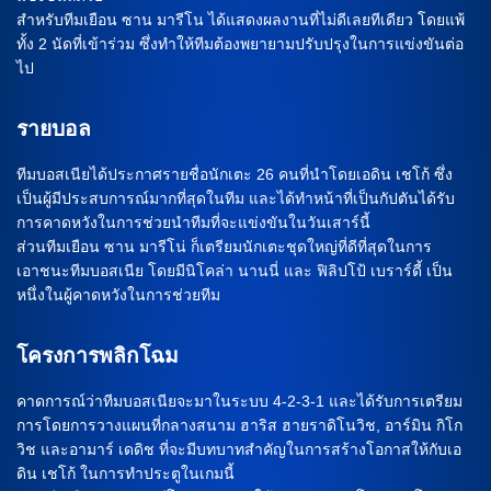
สำหรับทีมเยือน ซาน มารีโน ได้แสดงผลงานที่ไม่ดีเลยทีเดียว โดยแพ้
ทั้ง 2 นัดที่เข้าร่วม ซึ่งทำให้ทีมต้องพยายามปรับปรุงในการแข่งขันต่อ
ไป
รายบอล
ทีมบอสเนียได้ประกาศรายชื่อนักเตะ 26 คนที่นำโดยเอดิน เชโก้ ซึ่ง
เป็นผู้มีประสบการณ์มากที่สุดในทีม และได้ทำหน้าที่เป็นกัปตันได้รับ
การคาดหวังในการช่วยนำทีมที่จะแข่งขันในวันเสาร์นี้
ส่วนทีมเยือน ซาน มารีโน่ ก็เตรียมนักเตะชุดใหญ่ที่ดีที่สุดในการ
เอาชนะทีมบอสเนีย โดยมีนิโคล่า นานนี่ และ ฟิลิปโป้ เบราร์ดี้ เป็น
หนึ่งในผู้คาดหวังในการช่วยทีม
โครงการพลิกโฉม
คาดการณ์ว่าทีมบอสเนียจะมาในระบบ 4-2-3-1 และได้รับการเตรียม
การโดยการวางแผนที่กลางสนาม ฮาริส ฮายราดิโนวิช, อาร์มิน กิโก
วิช และอามาร์ เดดิช ที่จะมีบทบาทสำคัญในการสร้างโอกาสให้กับเอ
ดิน เชโก้ ในการทำประตูในเกมนี้