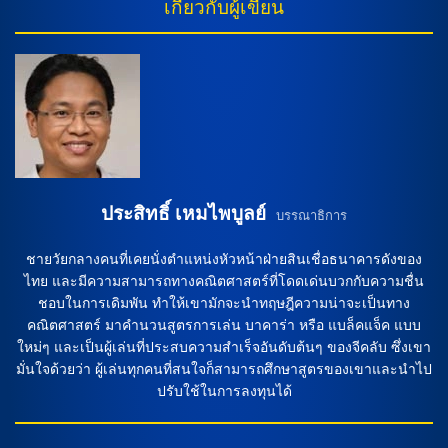
เกี่ยวกับผู้เขียน
ทำให้วงการฟุตบอลเป็นเรื่องที่น่าติดตามและสนุกสนานอย่างมาก
สมรรถนะของทีม เบลเยียมได้แสดงให้เห็นถึงสมรรถนะที่ดีของทีม
ในทุก ๆ ครั้งที่มีการแข่งขัน ดังนั้น การทำนายฟุตบอลมีความ
ในการแข่งขัน โดยมีนักเตะหลายคนที่เหมาะสมที่จะเป็นหนึ่งใน
สำคัญและเป็นเรื่องที่น่าสนใจอย่างมากในวงการฟุตบอล
นักเตะที่สำคัญในการคัดเลือกบอลโลก 2014 อย่าง โอปัสตา ลุคา
เนื่องจากสามารถช่วยให้ผู้คนได้เพลิดเพลินกับการดูบอลสดและ
คู, เฌเรมี่ โดกู, และเควิน เดอ บรอยน์ ข่าวสารจากนอร์ธมาเซโด
การทำนายฟุตบอลได้อย่างเต็มที่ ทำให้วงการฟุตบอลเป็นเรื่องที่
เนีย ในทางกลับกัน นอร์ธมาเซโดเนียก็ไม่ได้มีประสิทธิภาพที่ดี
น่าติดตามและสนุกสนานอย่างมากในทุกครั้งที่มีการแข่งขัน การ
เท่าที่คาดหวัง แม้ว่าพวกเขาจะเริ่มเกมได้ดี แต่ยังมีปัญหาในการ
ทำนายฟุตบอล: การเพิ่มความแม่นยำในการทำนาย การทำนาย
ควบคุมและสร้างสรรค์ความเสี่ยงที่น้อยลง การทำนายและ
ฟุตบอลเป็นกิจกรรมที่ได้รับความนิยมอย่างแพร่หลายในวงการ
วิเคราะห์ฟุตบอลในอนาคต การทำนายและวิเคราะห์ฟุตบอลใน
กีฬา โดยเฉพาะในการทำนายผลการแข่งขันที่สำคัญ […]
อนาคตของทั้งเบลเยียมและนอร์ธมาเซโดเนียจำเป็นต้อง
พิจารณาสมรรถนะของทีมในการแข่งขัน และการเสริมสร้างทีม
ให้เขามองว่าอนาคตของพวกเขาในทราบว่าพวกเขาจะประสบ
ประสิทธิ์ เหมไพบูลย์
บรรณาธิการ
ความสำเร็จหรือไม่ ดังนั้น การทำนายและวิเคราะห์ฟุตบอลใน
อนาคตจึงเป็นสิ่งสำคัญที่ทุกคนควรให้ความสนใจ เพื่อที่จะ
ชายวัยกลางคนที่เคยนั่งตำแหน่งหัวหน้าฝ่ายสินเชื่อธนาคารดังของ
สามารถเฝ้าดูผลการแข่งขันอย่างแม่นยำและมั่นใจ สรุป ในการ
ไทย และมีความสามารถทางคณิตศาสตร์ที่โดดเด่นบวกกับความชื่น
แข่งขันล่าสุด เบลเยียมคว้าชัยชนะจากนอร์ธมาเซโดเนียด้วย
ชอบในการเดิมพัน ทำให้เขามักจะนำทฤษฎีความน่าจะเป็นทาง
คะแนน 1-0 ในการคัดเลือกบอลโลก 2014 ซึ่งแสดงให้เห็นถึง
คณิตศาสตร์ มาคำนวนสูตรการเล่น บาคาร่า หรือ แบล็คแจ็ค แบบ
ความพร้อมและความสามารถของทีมอย่างชัดเจน ส่วนนอร์ธมา
ใหม่ๆ และเป็นผู้เล่นที่ประสบความสำเร็จอันดับต้นๆ ของจีคลับ ซึ่งเขา
เซโดเนียก็ต้องสู้ต่อไปในการปรับปรุงสมรรถนะของทีมเพื่อเข้า
มั่นใจด้วยว่า ผู้เล่นทุกคนที่สนใจก็สามารถศึกษาสูตรของเขาและนำไป
รอบต่อไปอย่างมั่นใจ การทำนายในกีฬา การทำนายในกีฬาเป็น
สิ่งที่นักกีฬาและผู้ถ่ายทอดสัญญาณกีฬานิยมใช้เพื่อวิเคราะห์ความ
ปรับใช้ในการลงทุนได้
เป็นไปได้ของการแข่งขัน โดยเฉพาะในฟุตบอลที่เป็นกีฬายอด
นิยมที่มีการทำนายอยู่เป็นประจำ เนื่องจากมีความสนุกสนานและ