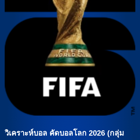
วิเคราะห์บอล คัดบอลโลก 2026 (กลุ่ม