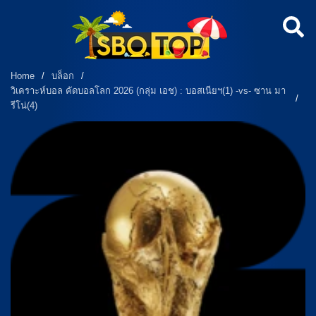
Home
/
บล็อก
/
วิเคราะห์บอล คัดบอลโลก 2026 (กลุ่ม เอช) : บอสเนียฯ(1) -vs- ซาน มา
/
รีโน่(4)