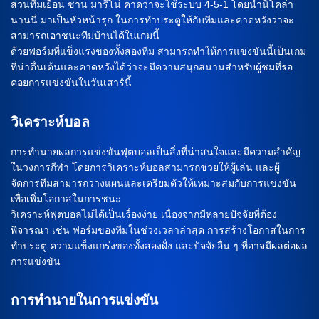
ส่วนทีมเยือน ซาน มารีโน่ คาดว่าจะใช้ระบบ 4-5-1 โดยนำนิโคล่า
นานนี่ มาเป็นหัวหน้ารุก ในการทำประตูให้กับทีมและคาดหวังว่าจะ
สามารถเอาชนะทีมบ้านได้ในเกมนี้
ด้วยฟอร์มที่แข็งแรงของทั้งสองทีม สามารถทำให้การแข่งขันนี้เป็นเกม
ที่น่าตื่นเต้นและคาดหวังได้ว่าจะมีความสนุกสนานสำหรับผู้ชมที่รอ
คอยการแข่งขันในวันเสาร์นี้
วิเคราะห์บอล
การทำนายผลการแข่งขันฟุตบอลเป็นสิ่งที่น่าสนใจและมีความสำคัญ
ในวงการกีฬา โดยการวิเคราะห์บอลสามารถช่วยให้ผู้เล่น และผู้
จัดการทีมสามารถวางแผนและเตรียมตัวให้เหมาะสมกับการแข่งขัน
เพื่อเพิ่มโอกาสในการชนะ
วิเคราะห์ฟุตบอลไม่ได้เป็นเรื่องง่าย เนื่องจากมีหลายปัจจัยที่ต้อง
พิจารณา เช่น ฟอร์มของทีมในช่วงเวลาล่าสุด การสร้างโอกาสในการ
ทำประตู ความแข็งแกร่งของทั้งสองฝั่ง และปัจจัยอื่น ๆ ที่อาจมีผลต่อผล
การแข่งขัน
การทำนายในการแข่งขัน