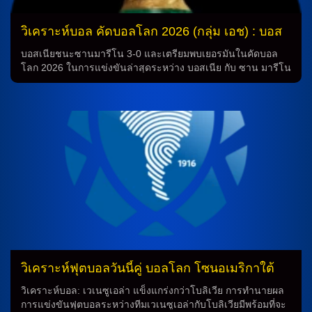
นั้น สำหรับผู้ที่ต้องการวางเดิมพันอาจควรพิจารณาทีมลิธัวเนีย
ปัจจัยที่ส่งผลต่อการทำนาย การทำนายผลการแข่งขันฟุตบอลไม่
วิเคราะห์บอล คัดบอลโลก 2026 (กลุ่ม เอช) : บอส
ได้เพียงแต่ดูเฉพาะประวัติการพบกันและฟอร์มของทีมเท่านั้น ยังมี
เนียฯ(1) -vs- ซาน มารีโน่(4)
ปัจจัยอื่นๆ ที่ส่งผลต่อผลการทำนายอีกด้วย เช่น สภาพพลังของนัก
บอสเนียชนะซานมารีโน 3-0 และเตรียมพบเยอรมันในคัดบอล
เตะที่สำคัญในการแข่งขัน การเล่นในสนามเหมือนบ้านหรือเป็น
โลก 2026 ในการแข่งขันล่าสุดระหว่าง บอสเนีย กับ ซาน มารีโน
ทีมเยือน รวมถึงสถานะทางการจัดการทีมซึ่งอาจมีผลต่อ
ที่จัดขึ้นเมื่อวันที่ 09/10/05 ที่ผ่านมา บอสเนีย สามารถคว้า
บรรยากาศในทีม ความสำคัญของการดูบอลสด การดูบอลสดเป็น
ชัยชนะจากเกมนี้ด้วยคะแนน 3-0 ซึ่งเป็นความสำเร็จที่ทำให้ทีมนี้
สิ่งสำคัญที่ช่วยให้เราได้เห็นภาพที่ชัดเจนเกี่ยวกับความแข็งแกร่ง
มีความมั่นใจเพิ่มขึ้นก่อนการแข่งขันต่อไป นอกจากนี้ยังมีการ
ของทีมและสภาพการเล่นของนักเตะในทุกๆ การแข่งขัน การ
ทำนายว่า บอสเนียจะพบกับเยอรมันในการคัดเลือกทีมเข้าร่วม
วิเคราะห์ฟุตบอลจึงควรเริ่มต้นด้วยการดูบอลสดเสมอเพื่อเข้าใจ
การแข่งขันฟุตบอลโลก 2026 ซึ่งสำคัญมากสำหรับทั้งสองทีม ผล
สถานการณ์ที่แท้จริงของทีมที่จะทำนาย การใช้ข้อมูลสถิติในการ
งานของทีม ในรอบที่ผ่านมาทีมบอสเนียแสดงผลงานที่น่าประทับ
ทำนาย การใช้ข้อมูลสถิติเพื่อการทำนายผลการแข่งขันเป็นเรื่อง
ใจ โดยทีมชนะทั้ง 2 นัดที่แข่งขัน ซึ่งทำให้ทีมมีความมั่นใจและ
สำคัญที่ช่วยให้เรามีฐานข้อมูลที่เชื่อถือได้ เช่น ประสิทธิภาพการ
พร้อมที่จะต่อสู้ในการแข่งขันถัดไป สำหรับทีมเยือน ซาน มารีโน
เล่นในหลายๆ สถานการณ์ […]
ได้แสดงผลงานที่ไม่ดีเลยทีเดียว โดยแพ้ทั้ง 2 นัดที่เข้าร่วม ซึ่ง
ทำให้ทีมต้องพยายามปรับปรุงในการแข่งขันต่อไป รายบอล ทีม
บอสเนียได้ประกาศรายชื่อนักเตะ 26 คนที่นำโดยเอดิน เชโก้ ซึ่ง
เป็นผู้มีประสบการณ์มากที่สุดในทีม และได้ทำหน้าที่เป็นกัปตันได้
รับการคาดหวังในการช่วยนำทีมที่จะแข่งขันในวันเสาร์นี้ ส่วน
ทีมเยือน ซาน มารีโน่ ก็เตรียมนักเตะชุดใหญ่ที่ดีที่สุดในการ
วิเคราะห์ฟุตบอลวันนี้คู่ บอลโลก โซนอเมริกาใต้
เอาชนะทีมบอสเนีย โดยมีนิโคล่า นานนี่ และ ฟิลิปโป้ เบราร์ดี้
เวเนซูเอล่า vs โบลิเวีย
เป็นหนึ่งในผู้คาดหวังในการช่วยทีม โครงการพลิกโฉม คาด
วิเคราะห์บอล: เวเนซูเอล่า แข็งแกร่งกว่าโบลิเวีย การทำนายผล
การณ์ว่าทีมบอสเนียจะมาในระบบ 4-2-3-1 และได้รับการเตรียม
การแข่งขันฟุตบอลระหว่างทีมเวเนซูเอล่ากับโบลิเวียมีพร้อมที่จะ