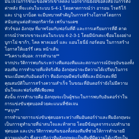
มั่นใจในการชนะของพวกเขาลดลง นอกจากนี้ยังมีข้อสงสัยในการตั้ง
ค่าหลัง ที่จะเล่นในระบบ 5-4-1 โดยคาดการณ์ว่า อารอน โรดริโก้
และ ปาอู บาบ็อต จะมีบทบาทสำคัญในการสร้างโอกาสโดยการ
สนับสนุนต่อหัวหอกริคาร์ด เฟร์นานเดซ
ทัวร์ของ อังกฤษ ที่มาพร้อมกับฟอร์มที่ดี และการเตรียมการที่ดี คาด
การณ์ว่าพวกเขาจะเล่นในระบบ 4-2-3-1 โดยมีนักเตะเชื่อมโยงอย่าง
บูกาโย่ ซาก้า, โคล พาลเมอร์ และ แอนโธนี่ย์ กอร์ดอน ในการสร้าง
โอกาสให้แฮร์รี่ เคน หน้าเส้น
**วิเคราะห์บอล: การทำนาย**
จากประวัติการพบกันระหว่างทีมสองทีมและสถานการณ์ปัจจุบันของทั้ง
สองทีม การทำนายที่แท้จริงคือ อังกฤษน่าจะมีความได้เปรียบในการ
ชนะเมื่อพบกับอันดอร์ร่า ทีมอังกฤษมีฟอร์มที่ดีและมีนักเตะที่มี
คุณสมบัติในการสร้างความสำเร็จ ในขณะที่อันดอร์ร่ายังไม่มีความ
มั่นใจและฟอร์มที่ดีเพียงพอ
ดังนั้น การทำนายคือ อังกฤษจะเป็นผู้ชนะในการพบกับอันดอร์ร่าใน
การแข่งขันฟุตบอลด้วยคะแนนที่ชัดเจน
**สรุป**
การทำนายการแข่งขันฟุตบอลระหว่างทีมอันดอร์ร่าและทีมอังกฤษจะ
เป็นการดูทำนายที่น่าสนใจและท้าทาย โดยมีข้อมูลจากระบบทำนาย
ฟุตบอล และประวัติการพบกันของทั้งสองทีมที่ช่วยให้การทำนายมี
ความแม่นยำ ซึ่งสรุปถือว่าทีมอังกฤษจะเป็นทีมที่มีความได้เปรียบใน