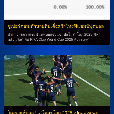
จนถึงวันสุดท้าย ซูเปอร์คอมฯ อธิบาย ซูเปอร์คอมฯ ให้เหตุผลว่า
“ทีมที่สร้างขึ้นใหม่ของอาร์เน่อ สล็อต จะมีแนวรุกที่ทรงพลัง ที่นำ
โดยโม ซาล่าห์ เคียงข้างกับ ฮูโก้ เอติกิเต้ และ ฟลอเรียน […]
ซูเปอร์คอม ทำนายทีมเต็งคว้าโทรฟี่แชมป์ฟุตบอล
สโมสรโลก 2025
ทำนายผลการแข่งขันฟุตบอลชิงแชมป์สโมสรโลก 2025 ฟีฟ่า
คลับ เวิลด์ คัพ FIFA Club World Cup 2025 ที่ประเทศ
สหรัฐอเมริกา ทีมชิงชนะเลิศ: เชลซี หรือ เปแอสเช? ในการ
แข่งขันฟุตบอลชิงแชมป์สโมสรโลก 2025 ที่จะจัดขึ้นที่ประเทศ
สหรัฐอเมริกา ทราบจักเป็นสิ่งที่ทุกคนรอคอยอย่างใจจดใจจ่อ มีทีม
ดังจากอังกฤษคือ “สิงห์บลูส์” เชลซี และทีมจากฝรั่งเศสคือ ปารีส
แซงต์ แชร์กแมง แชมป์ลีก เอิง และแชมป์ UCL 2024-25 ที่กำลัง
แสดงฟอร์มที่ดี เรมแร้งมาก สโมสรใดจะก้าวขึ้นไปยืนบนอันดับ
หน้าของเวทีเหรียญแชมป์ต้องรอการทำนาย การทำนายผล ซู
เปอร์คอมพิวเตอร์ของ ออปต้า ได้ทำการทำนายระหว่าง เชลซี
และ เปแอสเช ว่าสโมสรใดจะสามารถยกถ้วยแชมป์ได้อย่าง
สำคัญ ซึ่งเชลซีได้ชนะ ฟลูมิเนนเซ่ 2-0 ในขณะที่ เปแอสเช ชนะ
เรอัล มาดริด 4-0 ในรอบสุดท้ายของการแข่งขัน ตามที่ทำนาย
จาก ออปต้า […]
วิเคราะห์บอล !! สโมสรโลก 2025 เปแอสเช พบ