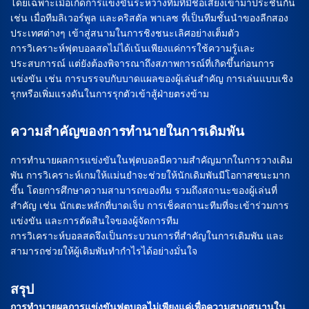
โดยเฉพาะเมื่อเกิดการแข่งขันระหว่างทีมที่มีชื่อเสียงเข้ามาประชันกัน
เช่น เมื่อทีมลิเวอร์พูล และคริสตัล พาเลซ ที่เป็นทีมชั้นนำของลีกสอง
ประเทศต่างๆ เข้าสู่สนามในการชิงชนะเลิศอย่างเต็มตัว
การวิเคราะห์ฟุตบอลสดไม่ได้เน้นเพียงแค่การใช้ความรู้และ
ประสบการณ์ แต่ยังต้องพิจารณาถึงสภาพการณ์ที่เกิดขึ้นก่อนการ
แข่งขัน เช่น การบรรจบกับบาดแผลของผู้เล่นสำคัญ การเล่นแบบเชิง
รุกหรือเพิ่มแรงดันในการรุกตัวเข้าสู้ฝ่ายตรงข้าม
ความสำคัญของการทำนายในการเดิมพัน
การทำนายผลการแข่งขันในฟุตบอลมีความสำคัญมากในการวางเดิม
พัน การวิเคราะห์เกมให้แม่นยำจะช่วยให้นักเดิมพันมีโอกาสชนะมาก
ขึ้น โดยการศึกษาความสามารถของทีม รวมถึงสถานะของผู้เล่นที่
สำคัญ เช่น นักเตะหลักที่บาดเจ็บ การเช็คสถานะทีมที่จะเข้าร่วมการ
แข่งขัน และการตัดสินใจของผู้จัดการทีม
การวิเคราะห์บอลสดจึงเป็นกระบวนการที่สำคัญในการเดิมพัน และ
สามารถช่วยให้ผู้เดิมพันทำกำไรได้อย่างมั่นใจ
สรุป
การทำนายผลการแข่งขันฟุตบอลไม่เพียงแค่เพื่อความสนุกสนานใน