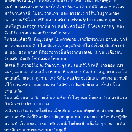
นักเตะที่จะยืนอยู่ด้านหลังในเกมนี้จะมีนิโคล่า เลียรี่ ที่เลี้ยงดูด้าน
สุดท้าย กองหลังจะประกอบไปด้วย บรู๊ค นอร์ตัน-คัฟฟี่, อเลสซานโดร
มาร์ชานดาลลี่, โยฮัน วาสเกซ, และ อารอน มาร์ติน ในฐานะกอง
กลาง ปาตริซิโอ มาซินี่ และ มอร์เท่น เฟรนดรุ๊ป จะคอยควบคุมการ
เล่นในฐานะตัวรุก จากนั้น วาเลนติน คาร์บอนี่, นิโคเล สตานชู, และ
อัลเบิร์ต กรอนเบค จะรักษาหน้าประตู
ในขณะเดียวกัน ทีมยูเวนตุส ไม่พลาดเกมแรกเมื่อพวกเขาเอาชนะ ปาร์
ม่า ด้วยคะแนน 2-0 โดยทีมจะต้องสูญเสียฟาบิโอ มิเร็ตติ, มัตเตีย เปริ
น, และ ฮวน กาบัล ที่ต้องรอการฟื้นตัวจากบาดเจบ ในขณะเดียวกัน
อันเดรีย คัมเบียโซ่ ต้องติดโทษแบน
มิเคเล่ ดิ เกรกอริโอ จะรักษาประตู และ เฟเดริโก้ กัตติ, เกลซอน เบร
แมร์, และ ลอยด์ เคลลี่ จะทำหน้าที่กองกลาง ปิแอร์ กาลูลู, มานูเอล โล
คาเตลลี่, เกเฟรน ตูราม, และ ฟิลิป คอสติช จะเป็นแขวงกลาง ฟรานซี
สโก้ คอนไซเซา และ เคนาน ยิลดิซ จะเป็นเพลย์เมกเกอร์หลัง โจนา
ธาน เดวิด
ในเกมนี้ จนท. เดวิด จะเป็นเบนช์มาร์กในฐานะเต็มแรง ส่วน ดานิเอเล่
ชิฟฟี่ จะเป็นตัวแปรแขวง
เจนัวอาจเริ่มฤดูกาลไม่ดี แต่เมื่อกลับมาเล่นนาทีสุดท้าย พวกเขาจะมี
ความคมชัด ทั้งนี้ถึงจะต้องเผชิญกับยูเวนตุส แต่พวกเขาพร้อมที่จะสู้เพื่อ
ความสำเร็จ และเป้าหมายชัดเจนคือไม่ต้องเสียแต้มใด ๆ จากการเดิน
ทางอันยาวนานของพวกเขาในฤดูนี้.