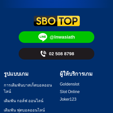
@lnwasiath
02 508 8798
รูปแบบเกม
ผู้ให้บริการเกม
Goldenslot
การเดิมพันบาสเก็ตบอลออน
ไลน์
Slot Online
Joker123
เดิมพัน กอล์ฟ ออนไลน์
เดิมพัน ฟุตบอลออนไลน์