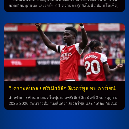
ลูกบอลอาจจะเป็นปัจจัยสำคัญในการคาดการณ์ผลของเกมนี้ […]
ยอดเยี่ยมบุกชนะ เลเวอร์ฯ 2-1 ความล่าสุดยังไม่มี อดัม ฮโลเซ็ค,
โอซาน คาบัค, วาล็งแตง ช็องเดรย์ ตัวใหม่อย่าง โคกิ มาชิดะ
บาดเจ็บตั้งแต่นัดแรก ต้องปรับส่ง อาร์ตูร์ ชาเวส เล่นเกมรับแทน
ส่วนแนวรุกเป็นเซตเดิม อังเดรย์ ครามาริช, ฟิสนิค อัสลานี่, บาซู
มาน่า ตูเร่ และ ทิม เลมเพอร์เล่ “อินทรีแดง-ดำ” ของกุนซือ ดีโน่
ท็อปป์โมลเลอร์ เริ่มต้นได้ร้อนแรงจัดการถล่ม เบรเมน 4-1 ส่วน
นัดนี้จะไม่มี ดีน่า เอบิมเบ้, คาวา ซานโตส และ เจสซิค งันคัม ที่
บาดเจ็บทั้งหมด เอลเยส สคีรี และ เนธาเนียล […]
วิเคราะห์บอล ! พรีเมียร์ลีก ลิเวอร์พูล พบ อาร์เซน่
อล 31 ส.ค.68
สำหรับการทำนายเกมคู่ในฟุตบอลพรีเมียร์ลีก นัดที่ 3 ของฤดูกาล
2025-2026 ระหว่างทีม “หงส์แดง” ลิเวอร์พูล และ “เดอะ กันเนอ
ร์ส” อาร์เซน่อล นั้น เป็นโอกาสที่ทุกคนต้องการดู โดยทั้ง 2 ทีม
ล้วนเป็นทีมที่ยังไม่แพ้ในฤดูกาลนี้ และมีคะแนนเต็ม 6 แต้มใน
ตารางการแข่งขัน ทำให้เกมนี้มีความสำคัญและน่าตื่นเต้นอย่าง
มาก **การทำนายเกม** เมื่อวันที่ 31 สิงหาคม เวลา 22.30 น.ตาม