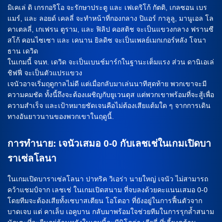
มิเคเล่ ดิ เกรกอริโอ จะรักษาประตู และ เฟเดริโก้ กัตติ, เกลซอน เบร
แมร์, และ ลอยด์ เคลลี่ จะทำหน้าที่กองกลาง ปิแอร์ กาลูลู, มานูเอล โล
คาเตลลี่, เกเฟรน ตูราม, และ ฟิลิป คอสติช จะเป็นแขวงกลาง ฟรานซี
สโก้ คอนไซเซา และ เคนาน ยิลดิซ จะเป็นเพลย์เมกเกอร์หลัง โจนา
ธาน เดวิด
ในเกมนี้ จนท. เดวิด จะเป็นเบนช์มาร์กในฐานะเต็มแรง ส่วน ดานิเอเล่
ชิฟฟี่ จะเป็นตัวแปรแขวง
เจนัวอาจเริ่มฤดูกาลไม่ดี แต่เมื่อกลับมาเล่นนาทีสุดท้าย พวกเขาจะมี
ความคมชัด ทั้งนี้ถึงจะต้องเผชิญกับยูเวนตุส แต่พวกเขาพร้อมที่จะสู้เพื่อ
ความสำเร็จ และเป้าหมายชัดเจนคือไม่ต้องเสียแต้มใด ๆ จากการเดิน
ทางอันยาวนานของพวกเขาในฤดูนี้.
การทำนาย: เจนัวเสมอ 0-0 กับเลชเช่ในเกมเปิดบา
ราเซ่ลโลนา
ในเกมเปิดบาราเซ่ลโลนา ปาทริค วิเอร่า นายใหญ่ เจนัว ไม่สามารถ
คว้าแชมป์จาก เลชเช่ ในเกมเปิดสนาม ที่จบลงด้วยคะแนนเสมอ 0-0
โดยทีมจะต้องเสียทั้งเซบาสเตียน โอโตอา ที่ยังอยู่ในการฟื้นตัวจาก
บาดเจบ แต่ คาเล็บ เอคูบาน กลับมาพร้อมใจช่วยทีมในการรุกล้ำสนาม