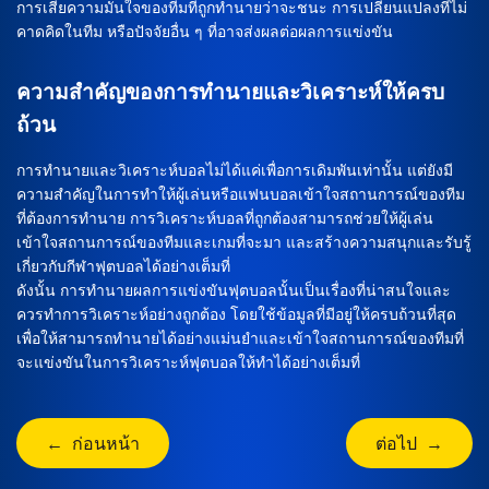
การเสียความมั่นใจของทีมที่ถูกทำนายว่าจะชนะ การเปลี่ยนแปลงที่ไม่
คาดคิดในทีม หรือปัจจัยอื่น ๆ ที่อาจส่งผลต่อผลการแข่งขัน
ความสำคัญของการทำนายและวิเคราะห์ให้ครบ
ถ้วน
การทำนายและวิเคราะห์บอลไม่ได้แค่เพื่อการเดิมพันเท่านั้น แต่ยังมี
ความสำคัญในการทำให้ผู้เล่นหรือแฟนบอลเข้าใจสถานการณ์ของทีม
ที่ต้องการทำนาย การวิเคราะห์บอลที่ถูกต้องสามารถช่วยให้ผู้เล่น
เข้าใจสถานการณ์ของทีมและเกมที่จะมา และสร้างความสนุกและรับรู้
เกี่ยวกับกีฬาฟุตบอลได้อย่างเต็มที่
ดังนั้น การทำนายผลการแข่งขันฟุตบอลนั้นเป็นเรื่องที่น่าสนใจและ
ควรทำการวิเคราะห์อย่างถูกต้อง โดยใช้ข้อมูลที่มีอยู่ให้ครบถ้วนที่สุด
เพื่อให้สามารถทำนายได้อย่างแม่นยำและเข้าใจสถานการณ์ของทีมที่
จะแข่งขันในการวิเคราะห์ฟุตบอลให้ทำได้อย่างเต็มที่
← ก่อนหน้า
ต่อไป →