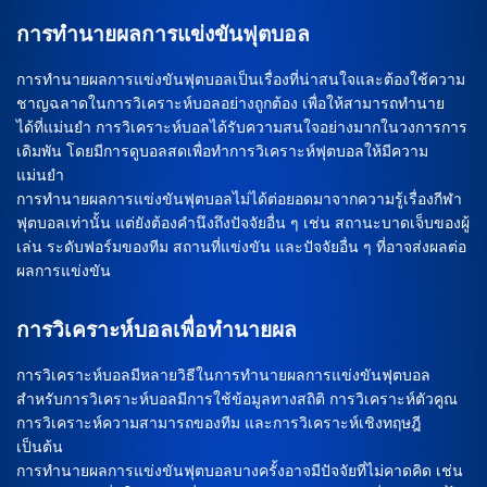
การทำนายผลการแข่งขันฟุตบอล
การทำนายผลการแข่งขันฟุตบอลเป็นเรื่องที่น่าสนใจและต้องใช้ความ
ชาญฉลาดในการวิเคราะห์บอลอย่างถูกต้อง เพื่อให้สามารถทำนาย
ได้ที่แม่นยำ การวิเคราะห์บอลได้รับความสนใจอย่างมากในวงการการ
เดิมพัน โดยมีการดูบอลสดเพื่อทำการวิเคราะห์ฟุตบอลให้มีความ
แม่นยำ
การทำนายผลการแข่งขันฟุตบอลไม่ได้ต่อยอดมาจากความรู้เรื่องกีฬา
ฟุตบอลเท่านั้น แต่ยังต้องคำนึงถึงปัจจัยอื่น ๆ เช่น สถานะบาดเจ็บของผู้
เล่น ระดับฟอร์มของทีม สถานที่แข่งขัน และปัจจัยอื่น ๆ ที่อาจส่งผลต่อ
ผลการแข่งขัน
การวิเคราะห์บอลเพื่อทำนายผล
การวิเคราะห์บอลมีหลายวิธีในการทำนายผลการแข่งขันฟุตบอล
สำหรับการวิเคราะห์บอลมีการใช้ข้อมูลทางสถิติ การวิเคราะห์ตัวคูณ
การวิเคราะห์ความสามารถของทีม และการวิเคราะห์เชิงทฤษฎี
เป็นต้น
การทำนายผลการแข่งขันฟุตบอลบางครั้งอาจมีปัจจัยที่ไม่คาดคิด เช่น