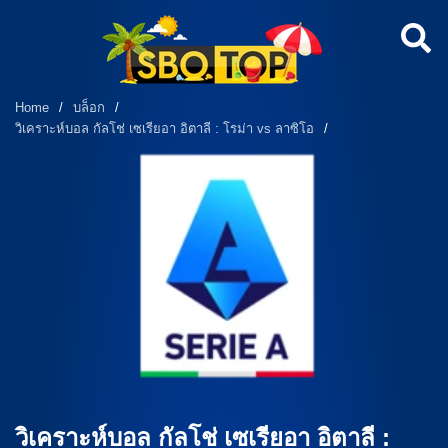
Home
/
บล็อก
/
วิเคราะห์บอล กัลโช่ เซเรียอา อิตาลี : โรม่า vs ลาซิโอ
/
วิเคราะห์บอล กัลโช่ เซเรียอา อิตาลี :