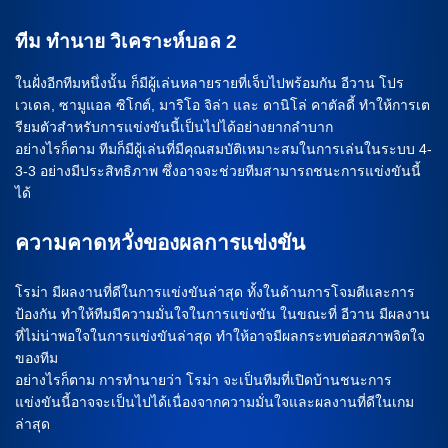
ทีม ทำนาย วิเคราะห์บอล 2
ในฝั่งอีกทีมหนึ่งนั้น ก็มีผู้เล่นหลายรายที่เจ็บไปพร้อมกัน อีวาน โปร
เวเดล, ซามูแอล ซิโกต์, มาริโอ จิล่า และ ดานิโล่ คาตัลดี้ ทำให้การเต
รียมตัวสำหรับการแข่งขันนี้เป็นไปได้อย่างยากลำบาก
อย่างไรก็ตาม ทีมก็มีผู้เล่นที่มีคุณสมบัติเหมาะสมในการเล่นในระบบ 4-
3-3 อย่างมีประสิทธิภาพ ซึ่งอาจจะช่วยทีมสามารถชนะการแข่งขันนี้
ได้
ความคาดหวั่งของผลการแข่งขัน
โรม่า มีผลงานที่ดีในการแข่งขันล่าสุด ทั้งในด้านการโจมตีและการ
ป้องกัน ทำให้ทีมมีความมั่นใจในการแข่งขัน ในขณะที่ อีวาน มีผลงาน
ที่ไม่น่าพอใจในการแข่งขันล่าสุด ทำให้อาจมีผลกระทบต่อสภาพจิตใจ
ของทีม
อย่างไรก็ตาม การทำนายว่า โรม่า จะเป็นทีมที่เปิดบ้านชนะการ
แข่งขันนี้อาจจะเป็นไปได้เนื่องจากความมั่นใจและผลงานที่ดีในเกม
ล่าสุด