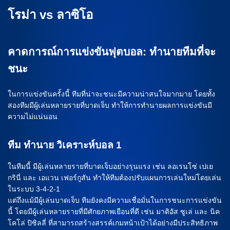
โรม่า vs ลาซิโอ
คาดการณ์การแข่งขันฟุตบอล: ทำนายทีมที่จะ
ชนะ
ในการแข่งขันครั้งนี้ ทีมที่น่าจะชนะมีความน่าสนใจมากมาย โดยทั้ง
สองทีมมีผู้เล่นหลายรายที่บาดเจ็บ ทำให้การทำนายผลการแข่งขันมี
ความไม่แน่นอน
ทีม ทำนาย วิเคราะห์บอล 1
ในทีมนี้ มีผู้เล่นหลายรายที่บาดเจ็บอย่างรุนแรง เช่น ลอเรนโซ่ เปเย
กรินี่ และ เอแวน เฟอร์กูสัน ทำให้ทีมต้องปรับแผนการเล่นใหม่โดยเล่น
ในระบบ 3-4-2-1
แต่ถึงแม้มีผู้เล่นบาดเจ็บ ทีมยังคงมีความเชื่อมั่นในการชนะการแข่งขัน
นี้ โดยมีผู้เล่นหลายรายที่มีศักยภาพเยือนที่ดี เช่น มาติอัส ซูเล่ และ นิค
โคโล่ ปิซิลลี่ ที่สามารถสร้างสรรค์เกมหน้าเป้าได้อย่างมีประสิทธิภาพ