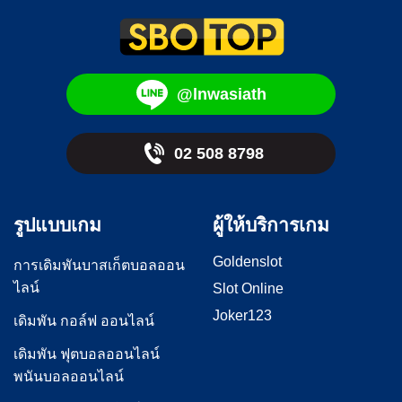
@lnwasiath
02 508 8798
รูปแบบเกม
ผู้ให้บริการเกม
Goldenslot
การเดิมพันบาสเก็ตบอลออน
ไลน์
Slot Online
Joker123
เดิมพัน กอล์ฟ ออนไลน์
เดิมพัน ฟุตบอลออนไลน์
พนันบอลออนไลน์