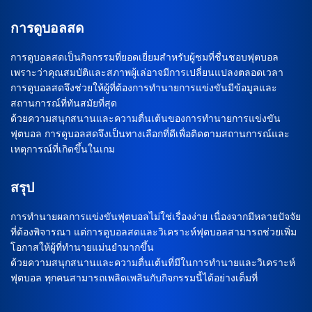
การดูบอลสด
การดูบอลสดเป็นกิจกรรมที่ยอดเยี่ยมสำหรับผู้ชมที่ชื่นชอบฟุตบอล
เพราะว่าคุณสมบัติและสภาพผู้เล่อาจมีการเปลี่ยนแปลงตลอดเวลา
การดูบอลสดจึงช่วยให้ผู้ที่ต้องการทำนายการแข่งขันมีข้อมูลและ
สถานการณ์ที่ทันสมัยที่สุด
ด้วยความสนุกสนานและความตื่นเต้นของการทำนายการแข่งขัน
ฟุตบอล การดูบอลสดจึงเป็นทางเลือกที่ดีเพื่อติดตามสถานการณ์และ
เหตุการณ์ที่เกิดขึ้นในเกม
สรุป
การทำนายผลการแข่งขันฟุตบอลไม่ใช่เรื่องง่าย เนื่องจากมีหลายปัจจัย
ที่ต้องพิจารณา แต่การดูบอลสดและวิเคราะห์ฟุตบอลสามารถช่วยเพิ่ม
โอกาสให้ผู้ที่ทำนายแม่นยำมากขึ้น
ด้วยความสนุกสนานและความตื่นเต้นที่มีในการทำนายและวิเคราะห์
ฟุตบอล ทุกคนสามารถเพลิดเพลินกับกิจกรรมนี้ได้อย่างเต็มที่