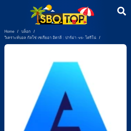
Home
/
บล็อก
/
วิเคราะห์บอล กัลโช่ เซเรียอา อิตาลี : ปาร์ม่า -vs- โตริโน่
/