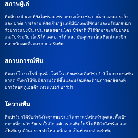
สภาพผู้เล่
ทีมมีบางนักเตะที่ยังไม่พร้อมเพราะบาดเจ็บ เช่น ยาค็อบ ออนเดรจก้า
และ มาติย่า ฟรีกาน ที่ยังเจ็บอยู่ แต่ก็มีนักเตะที่พักมาและพร้อมกลับมา
ร่วมการแข่งขัน เช่น เอเลสซานโดร ชิร์คาติ ที่ได้พักมาจะกลับมาคุม
เกมรับร่วมกับ เอ็นรีโก้ เดลปราโด้ และ อับดูลาย เอ็นเดียเย่ และอีก
หลายนักเตะที่จะมาช่วยเสริมทัพ
สถานการณ์ทีม
ทีมมาร์โก บาโรนี่ กุนซือ โตริโน่ เบียดชนะทีมปิซ่า 1-0 ในการแข่งขัน
ล่าสุด ซึ่งทำให้ทีมมีสภาพจิตดีขึ้นและพร้อมที่จะต้านการต่อสู้ของที
มการ์ลอส กูเอสต้า เทรนเนอร์ ปาร์ม่า
โควาสทีม
ทีมปาร์ม่าได้รับกำลังใจจากชัยชนะในการแข่งขันล่าสุดและตั้งเป้า
หมายที่จะคว้าชัยแรกในลีก แต่การเจอทีมโตริโน่ที่มีกำลังพร้อมและ
เป็นทีมรุกที่อันตราย ทำให้เกมนี้กลายเป็นท้าทายสำหรับทีม