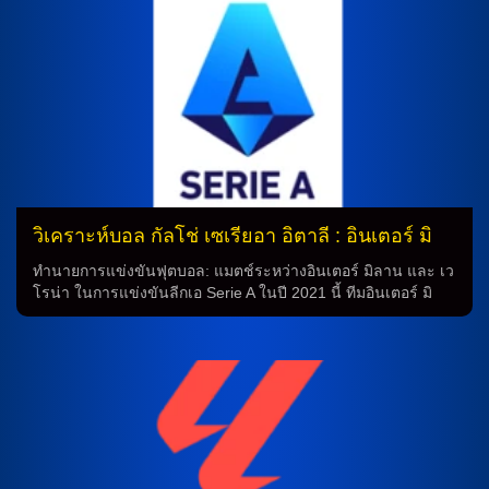
ก่อนเกม ในเกมนี้ ทีมคอสต้า รุนยาอิชจะต้องเสียใจเพราะการ
ตัดสินของบางนักเตะ อย่าง คิงสลี่ย์ เอฮิซิบูเอ้ ที่ต้องติดโทษแบน
ไป ในขณะที่ อเลสซานโดร ซาโนลี่ และ เยสเปอร์ เอ็คเคเลน
คัมป์ก็มีอาการบาดเจ็บ อีกทั้งยังมีนักเตะอย่าง บรานิเมียร์ มลาซิช
ที่ยังไม่เต็มพร้อมในการแข่งขัน อย่างไรก็ตาม กองหน้า ไคแนน
เดวิสจะกลับมายืนล่าตาข่ายอีกครั้ง และนักเตะเชื่อมาจากบางเกม
ก็จะกลับมาเล่นในทีมจริงด้วย เช่น คริสเตียน คาบาเซเล่ และ
เลนน่อน มิลเลอร์ ทั้งนี้ยังมีการประสานงานกับโธมัส คริสเตน
เซ่น และ อูมาร์ โซเลต์ สภาพบรรยากาศก่อนเกม เมื่อมาถึงทีม
คุณภาพมากมายอย่าง คอสต้า […]
วิเคราะห์บอล กัลโช่ เซเรียอา อิตาลี : อินเตอร์ มิ
ลาน vs เวโรน่า
ทำนายการแข่งขันฟุตบอล: แมตช์ระหว่างอินเตอร์ มิลาน และ เว
โรน่า ในการแข่งขันลีกเอ Serie A ในปี 2021 นี้ ทีมอินเตอร์ มิ
ลาน ที่ได้รับแชมป์แล้วก็ยังไม่หยุดตามหาความสำเร็จในทุกการ
แข่งขัน บ้านเมืองสุดคึกคักในสนามเหย้าของพวกเขา ผู้ชายคนนี้
พร้อมรบสุดๆในแมตช์ที่จะเกิดขึ้นกับเวโรน่า ทีมที่อาจจะตกชั้น
แล้วแต่ก็ไม่มีเจตนาที่จะแสดงความอ่อนแอในการเล่น เพื่อความ
สนุกสนานและความสนุกสนานของผู้ชม นายใหญ่ของทีม
อินเตอร์ มิลาน นายใหญ่ คริสเตียน คิวู ได้เตรียมทีมให้พร้อมรบ
ในระบบ 3-5-2 โดยมี มานูเอล อคานยี่ และ อเลสซานโดร บาส
โตนี่ ควบคุมแผงหลังแดนกลาง และมีนิโคโล่ บาเรลล่า กับ เฮ
นริค มคิตาร์ยาน สนับสนุนคู่หน้า มาร์คุส ตูราม และ เลาตาโร่