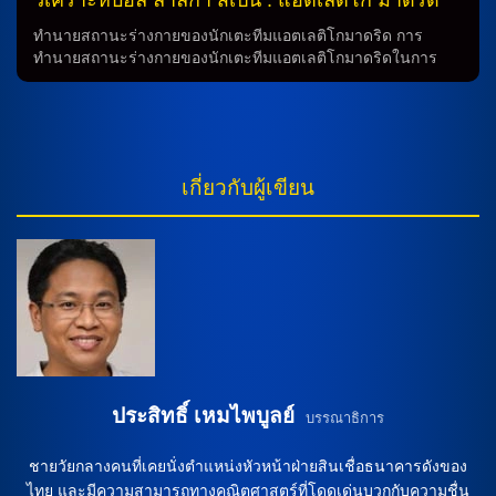
vs จีโรน่า
ทำนายสถานะร่างกายของนักเตะทีมแอตเลติโกมาดริด การ
ทำนายสถานะร่างกายของนักเตะทีมแอตเลติโกมาดริดในการ
แข่งขันลีกสเปนกำลังมีความสำคัญสำหรับการวางแผนและ
เตรียมอาวุธในการเอาชนะ เป็นที่รู้กันดีว่าความพร้อมในด้าน
ร่างกายเป็นปัจจัยสำคัญที่มีผลต่อผลการแข่งขัน นักฟุตบอลที่มี
สุขภาพดีจะมีโอกาสสูงในการแสดงประสิทธิภาพในสนาม เมื่อมี
นักเตะที่อยู่ในสภาพที่ไม่สมบูรณ์ อาจส่งผลต่อผลการแข่งขันของ
เกี่ยวกับผู้เขียน
ทีมได้ วิเคราะห์บอลลีกสเปน ในหมู่นักเตะที่ต้องรอการประเมิน
สภาพความพร้อมก่อนการแข่งขัน ได้แก่ ดีเอโก้ ซิเมโอเน่, โฮเซ่
มาเรีย คีเมเนซ, โรดรีโก้ เมนโดซ่า, จอห์นนี่ การ์โดโซ่, นาอวล
โมลีน่า และมาร์กอส ยอเรนเต้ ซึ่งมีสถานะที่ไม่สมบูรณ์ ส่วนทีมอ
เลติโกมาดริดยังต้องคอยดูสถานะของฮูเลียน อัลวาเรซ, จูเลียโน่
ซิเมโอเน่, นีโก้ กอนซาเลซ และปาโบล บารรีออส ว่าจะมีสภาพ
ความพร้อมอย่างไรก่อนการแข่งขัน นักเตะที่สามารถลงเตะใน
แถวหน้าเป้ายุติและให้ความช่วยเสมอกับทีมเป็นเหมือนส่วน
สำคัญของการชนะ เช่นอเล็กซานเดอร์ ซอร์ล็อธ, อเดโมล่า ลุค
แมน, อองตวน กรีซมันน์, อเล็กซ์ บาเอน่า และอักเซิล วิตเซล
เป็นต้น ยังมีนักเตะที่จะคอยคุมกลางสนามอย่างโอเบด วาร์กาส, ฆ
ประสิทธิ์ เหมไพบูลย์
บรรณาธิการ
อร์เค่ เรซูร์เรกซิออน, อัซเซดีน อูนาอี และฟรานซิสโก้ เบลตราน
ที่จะมีบทบาทสำคัญในการควบคุมบริเวณกลางสนาม ฮิตเติ้ลด์: ดี
ชายวัยกลางคนที่เคยนั่งตำแหน่งหัวหน้าฝ่ายสินเชื่อธนาคารดังของ
เอโก้ […]
ไทย และมีความสามารถทางคณิตศาสตร์ที่โดดเด่นบวกกับความชื่น