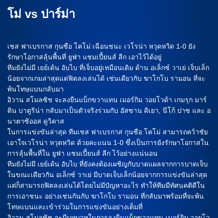
โม่ vs ปาร์ม่า
เชส ฟาเบรกาส กุนซือ โคโม่ เฉือนชนะ เวโรน่า หวุดหวิด 1-0 ยัง
รักษาโอกาสลุ้นพื้นที่ ยูฟ่า แชมเปี้ยนส์ ลีก เอาไว้ได้อยู่
ทีมยังไม่มี เยย์เด้น อับไบ ที่เจ็บอยู่เหมือนเดิม ด้าน อเล็กซ์ วาเย่ เจ็บเล็ก
น้อยจากเกมล่าสุดแต่ฟิตลงเล่นได้ เช่นเดียวกับ ฆาโกโบ รามอน ที่จะ
พ้นโทษแบนกลับมา
อิวาน สโมลซิช จะลงยืนแบ็กขวาแทน เมอร์กิม วอยโวด้า เกมรุก มาร์
ติน บาตูริน่า กลับมาเป็นตัวจริงร่วมกับ อัสซาน ดิเยา, นีโก้ ปาซ และ อ
นาตาซิออส ดูวิคาส
ในการแข่งขันล่าสุด ทีมเชส ฟาเบรกาส กุนซือ โคโม่ สามารถคว้าชัย
เอาใจเวโรน่า หวุดหวิด ด้วยคะแนน 1-0 ซึ่งเป็นการยังรักษาโอกาสใน
การลุ้นพื้นที่ใน ยูฟ่า แชมเปี้ยนส์ ลีก ไว้อย่างแน่นอน
ทีมยังไม่มี เยย์เด้น อับไบ ที่ยังคงต้องเผชิญกับบาดแผลจากการบาดเจ็บ
ในขณะเดียวกัน อเล็กซ์ วาเย่ มีบาดเจ็บเล็กน้อยจากการแข่งขันล่าสุด
แต่ก็สามารถฟิตลงเล่นได้โดยไม่มีปัญหาอะไร ทำให้ทีมมีทัศนคติดีใน
การเอาชนะ อย่างเช่นกันกับ ฆาโกโบ รามอน ที่กลับมาพร้อมที่จะพ้น
โทษแบนและเข้าร่วมในการแข่งขันอย่างเต็มที่
อิวาน สโมลซิช จะมีบทบาทในการลงยืนแบ็กขวาแทน เมอร์กิม วอยโว