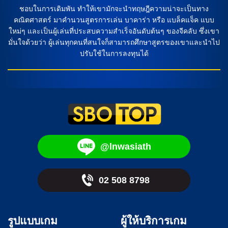
ชอบในการเดิมพัน ทำให้เขามักจะนำทฤษฎีความน่าจะเป็นทาง
คณิตศาสตร์ มาคำนวนสูตรการเล่น บาคาร่า หรือ แบล็คแจ็ค แบบ
ใหม่ๆ และเป็นผู้เล่นที่ประสบความสำเร็จอันดับต้นๆ ของจีคลับ ซึ่งเขา
มั่นใจด้วยว่า ผู้เล่นทุกคนที่สนใจก็สามารถศึกษาสูตรของเขาและนำไป
ปรับใช้ในการลงทุนได้
@lnwasiath
02 508 8798
รูปแบบเกม
ผู้ให้บริการเกม