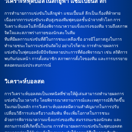
วิเคราะห์ฟุตบอลในลีกยูฟ่า แชมเปี้ยนส์ ลีก
การทำนายการแข่งขันในลีกยูฟ่า แชมเปี้ยนส์ ลีกเป็นเรื่องที่ท้าทาย
เนื่องจากการแข่งขันระดับสูงของทีมฟุตบอลชั้นนำจากทั่วโลก การ
วิเคราะห์บอลในลีกนี้ต้องพิจารณาความแข็งแกร่งของทีม รวมถึงสภาพ
จิตใจและสภาพร่างกายของนักเตะในทีม
ทีมที่มีผลการแข่งขันที่ดีในการชนะเหลือเชื่อ อาจมีโอกาสสูงในการ
ทำนายชนะในการแข่งขันถัดไป อย่างไรก็ตาม การทำนายผลการ
แข่งขันในฟุตบอลยังมีปัจจัยหลายประการที่ต้องพิจารณา เช่น สถิติการ
พบกันก่อนหน้า การตั้งสมาชิก สภาพการตั้งใจของทีม และการบรรยาย
ตลอดจนแบ่งประสบการณ์
วิเคราะห์บอลสด
การวิเคราะห์บอลสดเป็นเทคนิคที่ช่วยให้ผู้เล่นสามารถทำนายผลการ
แข่งขันในเวลาจริง โดยพิจารณาสถานการณ์และเหตุการณ์ที่เกิดขึ้น
ในเกมเป็นหลัก การวิเคราะห์บอลสดมีความสำคัญมากในการปรับ
เปลี่ยนวิธีการเล่นหรือวางเดิมพัน ที่จะเพิ่มโอกาสในการชนะ
ด้วยการพิจารณาความแข็งแกร่งของทีม สมรรถนะของนักเตะ และ
สถานการณ์ที่เกิดขึ้นในเกม การทำนายผลการแข่งขันในฟุตบอลสด