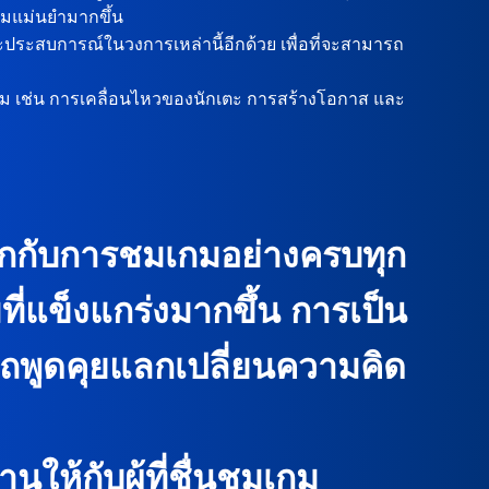
ามแม่นยำมากขึ้น
ระสบการณ์ในวงการเหล่านี้อีกด้วย เพื่อที่จะสามารถ
สนาม เช่น การเคลื่อนไหวของนักเตะ การสร้างโอกาส และ
ุกกับการชมเกมอย่างครบทุก
ี่แข็งแกร่งมากขึ้น การเป็น
รถพูดคุยแลกเปลี่ยนความคิด
ห้กับผู้ที่ชื่นชมเกม