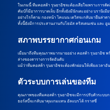
ในเกมนี้ ทีมคอสต้า รุนยาอิชจะต้องเสียใจเพราะการตัดส
คัมป์ก็มีอาการบาดเจ็บ อีกทั้งยังมีนักเตะอย่าง บรานิเมี
อย่างไรก็ตาม กองหน้า ไคแนน เดวิสจะกลับมายืนล่าตาข่
ทั้งนี้ยังมีการประสานงานกับโธมัส คริสเตนเซ่น และ อูม
สภาพบรรยากาศก่อนเกม
เมื่อมาถึงทีมคุณภาพมากมายอย่าง คอสต้า รุนยาอิช พร้อม
ล่างของตารางการจัดอันดับ
แม้ว่าทีมคอสต้า รุนยาอิชจะต้องพักผ่อนให้เพียงเวลาอ
ตัวระบบการเล่นของทีม
คุณภาพของทีมคอสต้า รุนยาอิชจะมีการปรับตัวระบบการเล่
ธอร์สบี้จะกลับมาคุมเกมแทน อัลแบรโต้ กราสซี่