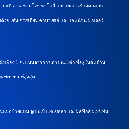
ในขณะที่ อเลสซานโดร ซาโนลี่ และ เยสเปอร์ เอ็คเคเลน
้วย เช่น คริสเตียน คาบาเซเล่ และ เลนน่อน มิลเลอร์
ลือเพียง 1 คะแนนจากการเอาชนะปิซ่า ที่อยู่ในชั้นด้าน
ามพยายามที่สูงสุด
ืนแบกซ้ายแทน จูเซปเป้ เปซเซลล่า และมิดฟิลด์ มอร์เท่น