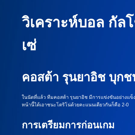
วิเคราะห์บอล กัลโช
เซ่
คอสต้า รุนยาอิช บุกชน
ในนัดที่แล้ว ทีมคอสต้า รุนยาอิช มีการแข่งขันอย่างแข
หน้านี้ได้เอาชนะโตริโน่ด้วยคะแนนเดียวกันก็คือ 2-0
การเตรียมการก่อนเกม