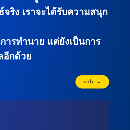
จริง เราจะได้รับความสนุก
นการทำนาย แต่ยังเป็นการ
อีกด้วย
ต่อไป →