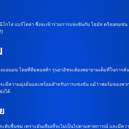
ทีมนิโกโล่ แบร์โตล่า ซึ่งจะเข้าร่วมการแข่งขันกับ โธมัส คริสเตนเซ
2)
ม
ย่างแน่นอน โดยที่ทีมคอสต้า รุนยาอิชจะต้องพยายามเต็มที่ในการค้
มีความมุ่งมั่นและพร้อมสำหรับการแข่งขัน แม้ว่าฟอร์มของพวกเ
่งได้
ย
ุกระดับชื่นชม เพราะมันเสี่ยงที่จะไม่เป็นไปตามคาดการณ์ และมีค