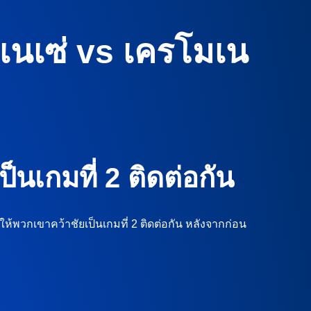
ดิเนเซ่ vs เครโมเน
็นเกมที่ 2 ติดต่อกัน
ห้พวกเขาคว้าชัยเป็นเกมที่ 2 ติดต่อกัน หลังจากก่อน