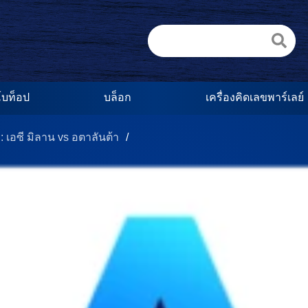
บท็อป
บล็อก
เครื่องคิดเลขพาร์เลย์
/
 : เอซี มิลาน vs อตาลันต้า