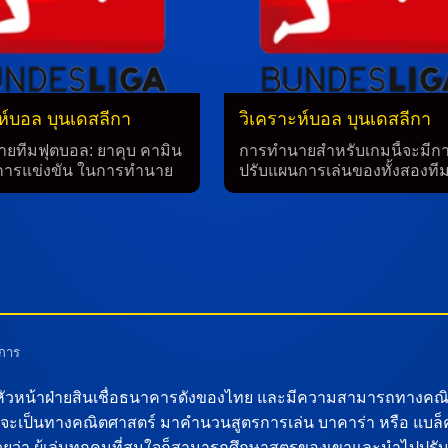
ห์บอล บุนเดสลีกา
วิเคราะห์บอล บุนเดสลีกา
 : โคโลญจน์ vs
เยอรมัน : ไมนซ์ vs ยูนิโอน
ยทีมฟุตบอล: ยาคุบ คามิน
การทำนายสำหรับเกมนี้จะมีก
ฮม์
เบอร์ลิน
อนการแข่งขัน ในการทำนาย
ปรับแผนการเล่นของทั้งสองทีมเ
ลในเกมนี้ ทีมหนึ่งที่คาด
รับมือกับการขาดแข้งหลักบาดเ
ีผลเอฟเฟกทว่าในการ
อย่างเช่น โรบิน เซนต์เนอร์, อั
อ ยาคุบ คามินสกี้ ที่จะเข้า
รียส ฮานเช่-โอลเซ่น และ ฟิลิป
ั้งนี้กับทีม ยาน ธีลมันน์
เอ็มเวเน่ ของทีมเจ้าบ้าน และช
จากการบาดเจ็บจากเกม
ยอง กับ เฟรเดริค รอนโนว์ ขอ
ทีมจะมีแผนการเล่นในระบบ
เยือน . การทำนายสำหรับทีมเจ
โดยจะมีทีโม ฮูเบอร์ส (8
บ้าน: ทีมเจ้าบ้านจะปรับมาใช้
ยาน ธีลมันน์ (7 นัด/2
การเล่น 3-5-2 ในเกมนี้โดยมีส
ลังจากที่สองคนนี้ได้รับบาด
ฟาน เบลล์ คุมแผงหลัง และนา
การ
จะมี ยาคุบ คามินสกี้ และ
อามิรี่ กับ อี แจ ซุง ขนาบข้างค
มันน์ ในการสร้างแผนการ
สร้างสรรค์เกมสนับสนุนคู่หน้า
งหัวหน้าฝ่ายสินเชื่อธนาคารดังของไทย และมีความสามารถทางคณิ
สร็จสมบูรณ์ ยาคุบ คามินสกี้
ฟิลลิป ทีตซ์ กับ เบเนดิกค์ โฮล
ะเป็นทางคณิตศาสตร์ มาคำนวนสูตรการเล่น บาคาร่า หรือ แบล็คแจ
ารแข่งขัน ในเกมครั้งนี้
ร์บัค ในการโจมตี. ตัวแบน: – ตั
จด้วยว่า ผู้เล่นทุกคนที่สนใจก็สามารถศึกษาสูตรของเขาและนำไปปรั