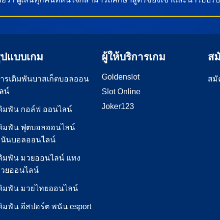
ามินสกี้ จะมีบทบาทสำคัญ
– มักซิม ไลทช์ – ซิลาส – เบเนด
้างโอกาสทางการโจมตี
โฮเลอร์บัค สโตร์ตัวเริง: (3-5-2
ีม โดยมีเมืองรวมเกมกับ
เนี่ยล บัตซ์ – แดนนี่ ดา คอสต้า
ันน์ เพื่อสร้างโอกาสให้กับ
บุลเตอร์ ที่กลับมาล่าตาข่าย
ทั้งนี้ยาคุบ คามินสกี้ จะต้อง
รูปแบบเกม
ผู้ให้บริการเกม
สม
ี่ในการสร้างสรรค์เกมโดย
ะและความชำนาญในการ
Goldenslot
ารเดิมพันบาสเก็ตบอลออน
สมั
ับเพื่อนร่วมทีม การ
มฟุตบอลสำคัญ การ
ลน์
Slot Online
มฟุตบอลในเกมนี้จะมี
Joker123
ญต่อทั้งสองฝ่ายที่จะต้อง
ดิมพัน กอล์ฟ ออนไลน์
ธ์และสร้างสรรค์เกมให้ดี
ดิมพัน ฟุตบอลออนไลน์
ชัยชนะ ทั้งนี้หากทีม ยาน ธี
สามารถใช้ทักษะของ ยาคุบ
นันบอลออนไลน์
ดิมพัน มวยออนไลน์ แทง
วยออนไลน์
ดิมพัน มวยไทยออนไลน์
ดิมพัน อีสปอร์ต พนัน esport