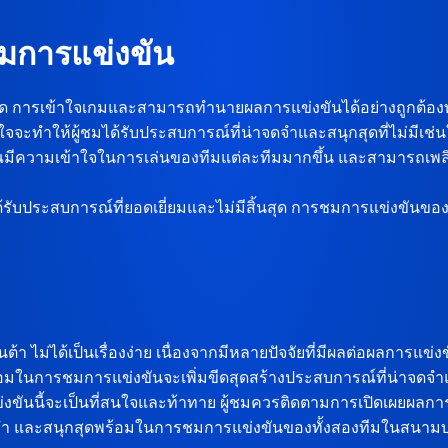
มการแข่งขัน
ดขีด การเข้าใจเกมและสามารถทำนายผลการแข่งขันได้อย่างถูกต้อ
จจะทำให้ผู้ชมได้รับประสบการณ์ที่น่าจดจำและสนุกสุดที่ไม่มีเช่
ณมีความเข้าใจในการเล่นของทีมแต่ละทีมมากขึ้น และสามารถเพลิด
รับประสบการณ์ที่ยอดเยี่ยมและไม่มีสิ้นสุด การชมการแข่งขันขอ
 ไม่ได้เป็นเรื่องง่าย เนื่องจากมีหลายปัจจัยที่มีผลต่อผลการแข่
ในการชมการแข่งขันจะเพิ่มขีดสุดสร้างประสบการณ์ที่น่าจดจำและ
ขันนี้จะเป็นที่สนใจและท้าทาย ผู้ชมควรติดตามการเปิดเผยผลการ
ำ และสนุกสุดพร้อมในการชมการแข่งขันของทั้งสองทีมในสนามบ