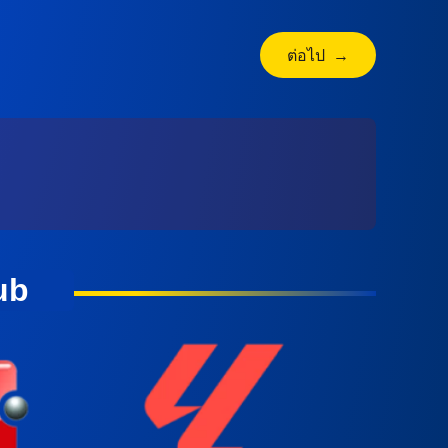
ต่อไป →
ub