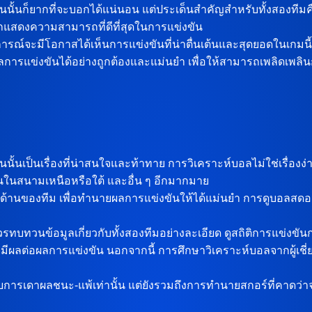
ั้นก็ยากที่จะบอกได้แน่นอน แต่ประเด็นสำคัญสำหรับทั้งสองทีม
รถแสดงความสามารถที่ดีที่สุดในการแข่งขัน
ารณ์จะมีโอกาสได้เห็นการแข่งขันที่น่าตื่นเต้นและสุดยอดในเกมนี
การแข่งขันได้อย่างถูกต้องและแม่นยำ เพื่อให้สามารถเพลิดเพล
เป็นเรื่องที่น่าสนใจและท้าทาย การวิเคราะห์บอลไม่ใช่เรื่องง่าย
ในสนามเหนือหรือใต้ และอื่น ๆ อีกมากมาย
กด้านของทีม เพื่อทำนายผลการแข่งขันให้ได้แม่นยำ การดูบอลสด
ทบทวนข้อมูลเกี่ยวกับทั้งสองทีมอย่างละเอียด ดูสถิติการแข่งขัน
ีผลต่อผลการแข่งขัน นอกจากนี้ การศึกษาวิเคราะห์บอลจากผู้เชี่
การเดาผลชนะ-แพ้เท่านั้น แต่ยังรวมถึงการทำนายสกอร์ที่คาดว่าจะ