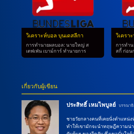
วิเคราะห์บอล บุนเดสลีกา
วิเคราะ
เยอรมัน : ฮัมบูร์ก vs ไฟรบวร์ก
เยอรมัน
การทำนายผลบอล: นายใหญ่ ส
การทำนา
ไฮเด้นไ
เตฟเฟ่น เบาม์การ์ ทำนายการ
สกี้ ก่
แข่งขัน ในเกมนี้ของทีมนายใหญ่ ส
ทีมฟุตบอ
เตฟเฟ่น เบาม์การ์ จะไม่มีนักเตะ
หวังจะม
สำคัญอย่าง ฟิลิป โอเตเล่ ที่ติดโทษ
แข่งขันคื
แบนรวมถึง มิโร่ มูไฮม์ และ ยุสซุฟ
ร่วมเกมคร
โพลเซ่น ซึ่งต้องลงเตะเนื่องจากบาด
โดยหลัง
เกี่ยวกับผู้เขียน
เจ็บ ทำให้ทีมต้องปรับระบบเล่นเป็น
ล่าสุด 
3-4-1-2 ในการเริ่มแข่งขัน โดยมี นิ
3-4-2-1 
โคไล เรมเบิร์ก และ แซมบี้ โรก็อง
นัด) และ
ประสิทธิ์ เหมไพบูลย์
ก้า ควบคุมกลางสนาม ส่วน ฟาบิโอ
ประตู) ห
บรรณาธิ
วิเอร่า จะเป็นผู้สร้างสรรค์เกมรุก
เจ็บ และ
ร่วมกับ รานส์ฟอร์ด โคนิกส์ดอร์ฟ
ยาน ธีล
ชายวัยกลางคนที่เคยนั่งตำแหน่
เฟอร์ และ โรเบิร์ต กลัตเซล ที่เป็น
เล่นให้เ
ทำให้เขามักจะนำทฤษฎีความน่าจ
ประตูเป้าของทีม ทีมตัวแบนและตัว
ทำนายในก
ดับต้นๆ ของจีคลับ ซึ่งเขามั่นใ