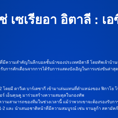
่ เซเรียอา อิตาลี : เ
ันที่มีความสำคัญในลีกบอลชั้นนำของประเทศอิตาลี โดยทัพเจ้าบ้
ารับการตักเตือนจากการได้รับการแสดงบังเอิญในการแข่งขันล่าสุด
2 โดยมี ดาวีเด บาร์เตซากี เข้ามาเล่นแทนที่ตำแหน่งของ ฟิกาโย โท
ร์ เอ็นคุนคู มาร่วมสร้างความสมดุลในกองทัพ
ถึงความสามารถของทีมในช่วงเวลานี้ แม้ว่าพวกเขาจะต้องรองรับ
1-2 และ นำเสนอชาติหน้าที่มีความสมบูรณ์ เช่น จานลูก้า สคามัคก