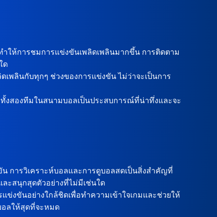
งทำให้การชมการแข่งขันเพลิดเพลินมากขึ้น การติดตาม
นใด
เพลินกับทุกๆ ช่วงของการแข่งขัน ไม่ว่าจะเป็นการ
งทั้งสองทีมในสนามบอลเป็นประสบการณ์ที่น่าทึ่งและจะ
งขัน การวิเคราะห์บอลและการดูบอลสดเป็นสิ่งสำคัญที่
สนุกสุดตัวอย่างที่ไม่มีเช่นใด
แข่งขันอย่างใกล้ชิดเพื่อทำความเข้าใจเกมและช่วยให้
อลให้สุดที่จะหมด