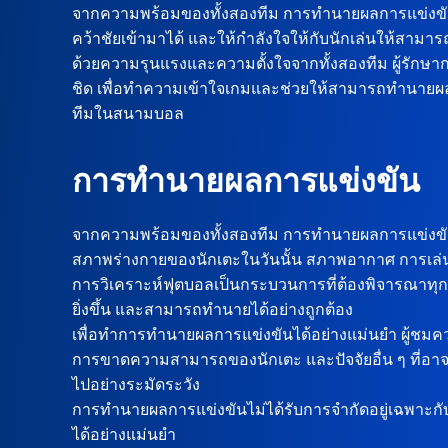
จากความพร้อมของทั้งสองทีม การทำนายผลการแข่งขันน
คว้าชัยเข้ามาได้ และให้กำลังใจให้กับนักเล่นให้สามา
ด้วยความรุนแรงและความตั้งใจจากทั้งสองทีม ผู้รักษาก
ชิด เพื่อทำความเข้าใจเกมและช่วยให้สามารถทำนายผล
ทีมในสนามบอล
การทำนายผลการแข่งขัน
จากความพร้อมของทั้งสองทีม การทำนายผลการแข่งขันนั้น
สภาพร่างกายของนักเตะในวันนั้น สภาพอากาศ การเล่น
การวิเคราะห์ฟุตบอลเป็นกระบวนการที่ต้องพิจารณาทุ
ยิ่งขึ้น และสามารถทำนายได้อย่างถูกต้อง
เพื่อทำการทำนายผลการแข่งขันได้อย่างแม่นยำ ผู้ชมควร
การขาดความสามารถของนักเตะ และปัจจัยอื่น ๆ ที่อาจม
ไปอย่างระมัดระวัง
การทำนายผลการแข่งขันไม่ได้รับการจำกัดอยู่เฉพาะกับ
ได้อย่างแม่นยำ