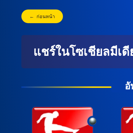
← ก่อนหน้า
แชร์ในโซเชียลมีเดี
อ