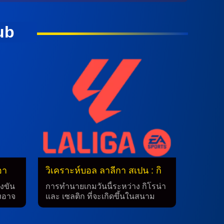
ub
อา
วิเคราะห์บอล ลาลีกา สเปน : กิ
โรน่า vs มายอร์ก้า
งขัน
การทำนายเกมวันนี้ระหว่าง กิโรน่า
ิงอาจ
และ เซลติก ที่จะเกิดขึ้นในสนาม
ว่ามี
เหย้าของทีมเจ้าบ้านกิโรน่า กำลัง
นใจ
เป็นเรื่องที่หวังเจาะใจสำหรับแฟน