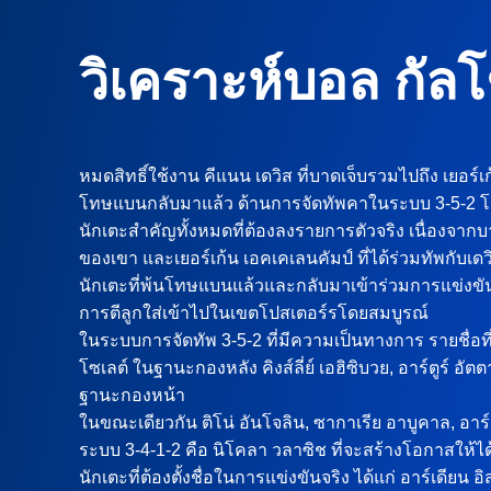
วิเคราะห์บอล กัลโช่
หมดสิทธิ์ใช้งาน คีแนน เดวิส ที่บาดเจ็บรวมไปถึง เยอร์
โทษแบนกลับมาแล้ว ด้านการจัดทัพคาในระบบ 3-5-2 โดย
นักเตะสำคัญทั้งหมดที่ต้องลงรายการตัวจริง เนื่องจากบาดเ
ของเขา และเยอร์เก้น เอคเคเลนคัมป์ ที่ได้ร่วมทัพกับ
นักเตะที่พ้นโทษแบนแล้วและกลับมาเข้าร่วมการแข่งขัน คื
การตีลูกใส่เข้าไปในเขตโปสเตอร์รโดยสมบูรณ์
ในระบบการจัดทัพ 3-5-2 ที่มีความเป็นทางการ รายชื่อที่
โซเลต์ ในฐานะกองหลัง คิงส์ลี่ย์ เอฮิซิบวย, อาร์ตูร์ อ
ฐานะกองหน้า
ในขณะเดียวกัน ติโน่ อันโจลิน, ซากาเรีย อาบูคาล, อาร
ระบบ 3-4-1-2 คือ นิโคลา วลาซิช ที่จะสร้างโอกาสให้ได้
นักเตะที่ต้องตั้งชื่อในการแข่งขันจริง ได้แก่ อาร์เด