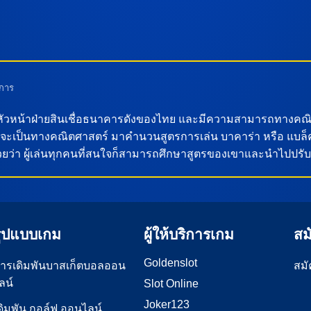
บ 1 ของตารางจะเปิดบ้าน
ในเช่นนี้ โดยที่มีการแข่งขันใน
ม ฟูแล่ม อันอยู่ในอันดับ 10
สนามเหย้าของทีมเลชเช่ แต่ก็ยั
ลังจากที่ได้ทำเส้นทางการ
ว่าทีมติอาโก้มีความแข็งแกร่
้เป็นจ่าฝูงอีกครั้งหลังจาก
จะเป็นการแข่งขันที่ดุเดือด กา
้ในนัดก่อนหน้า สถิติการพบ
ทำนายว่าทีมเลชเช่อาจจะพลิก
นัดล่าสุด ทีมอาร์เซน่อล ได้
ผลการแข่งขันเมื่อเจ๊งท่าเป็นเจ๊ง
ด และเสมอ 2 นัด และแพ้ 1
นั้นเราจึงต้องเตรียมพร้อมใจให
การ
ทำให้ทีมมีความมั่นใจเพียง
การเสพติดรายละเอียดของกา
พบกันกับทีมฟูแล่ม ในนัด
แข่งขันนี้. สภาพการประชันก
งหัวหน้าฝ่ายสินเชื่อธนาคารดังของไทย และมีความสามารถทางคณิ
 กันเนอร์ส นอกจากนี้ ในการ
แข่งขัน ทีมเลชเช่มีความไม่น่า
ะเป็นทางคณิตศาสตร์ มาคำนวนสูตรการเล่น บาคาร่า หรือ แบล็คแจ
ั้งแรกของฤดูกาล “เดอะ กัน
พอใจในฟอร์มการแข่งขันล่าส
จด้วยว่า ผู้เล่นทุกคนที่สนใจก็สามารถศึกษาสูตรของเขาและนำไปปรั
ทีมอาร์เซน่อล ได้เดินทางไป
เสียให้ทีมติอาโก้มีทั้งรายการ แ
รั้งและสามารถชนะทีมฟูแล่
ไม่ควรถือเป็นเรื่องสำคัญมากน
ะแนน 1-0 จากประตูที่ทำ
เพราะทีมติอาโก้ก็ยังต้องพยา
ันโดร ทรอสซาร์ คาดการณ์
ชิงชัยหรืออาจจะพลิกกลับควา
ขัน จากสถิติและผลการ
น่าพอใจนี้ได้ นักเตะที่มีส่วนร่
่อนหน้านี้ คาดการณ์ว่าที
สำคัญ ในทีมเลชเช่นักเตะสำค
รูปแบบเกม
ผู้ให้บริการเกม
สม
่อล จะมีความเชื่อมั่นใน
อย่าง เมดอน เบริช่าและ ริคคาร
ัยในนัดนี้ โดยมีโอกาสสูง
ซ็อตติล จะต้องเป็นเสริมทีมให้ด
Goldenslot
ารเดิมพันบาสเก็ตบอลออน
สมั
นะทีมฟูแล่ม ที่ยังไม่มีผล
ตลอดทั้งการแข่งขัน ในขณะที่
นที่น่าทึ่งในช่วงเวลานี้
อาโก้จะมีกองหลังที่แข็งแกร่งอ
ลน์
Slot Online
์ฟุตบอล […]
เกียลอนดา กาสปาร์ และ ซาดิ
Joker123
ดิมพัน กอล์ฟ ออนไลน์
ฟาน่า ที่จะเป็นประตูหลักในกา