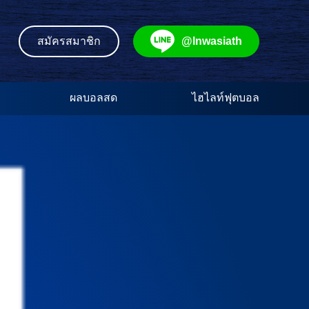
@lnwasiath
สมัครสมาชิก
ผลบอลสด
ไฮไลท์ฟุตบอล