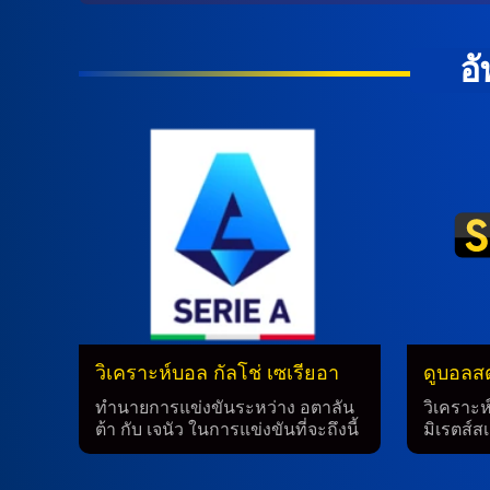
อ
วิเคราะห์บอล กัลโช่ เซเรียอา
ดูบอลสด
อิตาลี : อตาลันต้า vs เจนัว
อาร์เซน
ทำนายการแข่งขันระหว่าง อตาลัน
วิเคราะห
ต้า กับ เจนัว ในการแข่งขันที่จะถึงนี้
มิเรตส์สเ
ระหว่าง อตาลันต้า กับ เจนัว ทั้งสอง
ของ ศึกพ
ทีมจะต้องต่อสู้กันในสนามเหย้าของ
2026 ทีม 