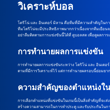
วิเคราะห์บอล
โตริโน่ และ อินเตอร์ มิลาน คือทีมที่มีความสำคัญใน
ทีมโตริโน่จะมีประสิทธิภาพมากกว่าเนื่องจากทีมเยือนจ
อย่าลืมติดตามการแข่งขันนี้ได้ที่ ดูบอลสด เพื่อดูผลการแ
การทำนายผลการแข่งขัน
การทำนายผลการแข่งขันระหว่าง โตริโน่ และ อินเตอร์ 
ตามที่มีการวิเคราะห์ไว้ แต่การทำนายผลรอบนี้ย่อมยา
ความสำคัญของตำแหน่งใน
การเลือกตำแหน่งที่แข่งขันในเกมนี้เป็นสิ่งสำคัญที่จะส
สร้างความสามารถในการทำประตู และรับประกันในการ