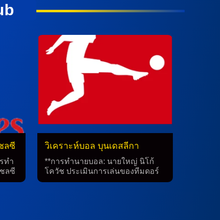
ub
ชลซี
วิเคราะห์บอล บุนเดสลีกา
เยอรมัน : ดอร์ทมุนด์ Vs ไฟรบ
การทำ
**การทำนายบอล: นายใหญ่ นิโก้
วร์ก
เชลซี
โควัช ประเมินการเล่นของทีมดอร์
นำ
ทมุนด์และไฟรบวร์ก** **การทำนาย
ส์
บอลในวันนี้เป็นเรื่องที่น่าตื่นเต้น
เตะ
เนื่องจากการแข่งขันระหว่างทีมด
ล
อร์ทมุนด์และไฟรบวร์ก ที่เต็มไปด้วย