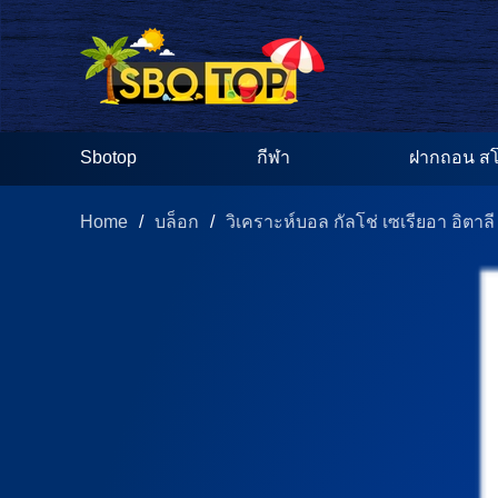
Sbotop
กีฬา
ฝากถอน สโ
Home
/
/
บล็อก
วิเคราะห์บอล กัลโช่ เซเรียอา อิตาลี 