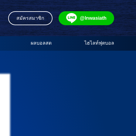
@lnwasiath
สมัครสมาชิก
ผลบอลสด
ไฮไลท์ฟุตบอล