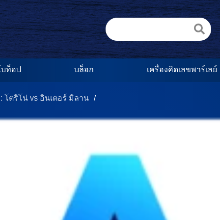
บท็อป
บล็อก
เครื่องคิดเลขพาร์เลย์
/
: โตริโน่ vs อินเตอร์ มิลาน