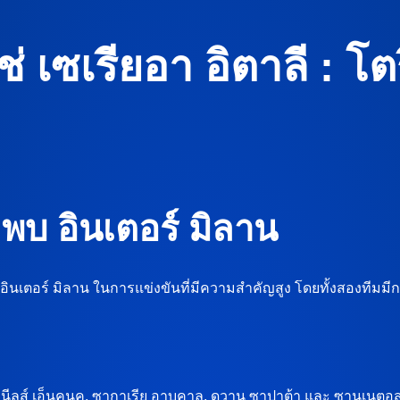
่ เซเรียอา อิตาลี : โตร
 พบ อินเตอร์ มิลาน
ยือน อินเตอร์ มิลาน ในการแข่งขันที่มีความสำคัญสูง โดยทั้งสอ
ง นีลส์ เอ็นคุนคู, ซากาเรีย อาบูคาล, ดูวาน ซาปาต้า และ ซานเนตอส