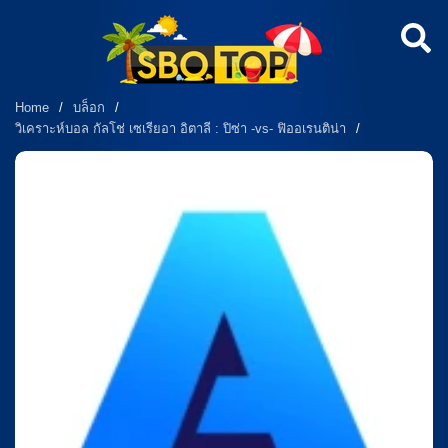
Home
/
บล็อก
/
วิเคราะห์บอล กัลโช่ เซเรียอา อิตาลี : ปิซ่า -vs- ฟิออเรนติน่า
/