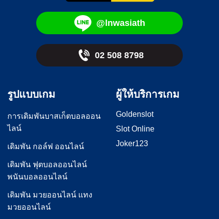
@lnwasiath
02 508 8798
รูปแบบเกม
ผู้ให้บริการเกม
Goldenslot
การเดิมพันบาสเก็ตบอลออน
ไลน์
Slot Online
Joker123
เดิมพัน กอล์ฟ ออนไลน์
เดิมพัน ฟุตบอลออนไลน์
พนันบอลออนไลน์
เดิมพัน มวยออนไลน์ แทง
มวยออนไลน์