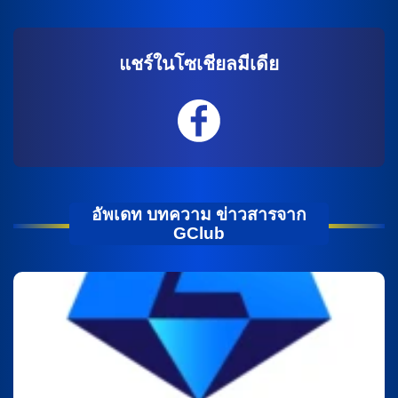
แชร์ในโซเชียลมีเดีย
อัพเดท บทความ ข่าวสารจาก
GClub