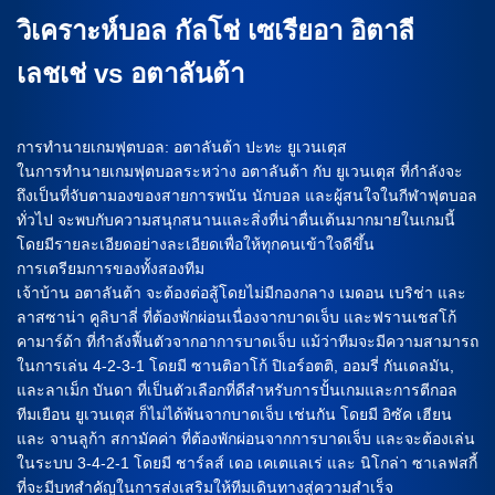
วิเคราะห์บอล กัลโช่ เซเรียอา อิตาลี
เลชเช่ vs อตาลันต้า
การทำนายเกมฟุตบอล: อตาลันต้า ปะทะ ยูเวนเตุส
ในการทำนายเกมฟุตบอลระหว่าง อตาลันต้า กับ ยูเวนเตุส ที่กำลังจะ
ถึงเป็นที่จับตามองของสายการพนัน นักบอล และผู้สนใจในกีฬาฟุตบอล
ทั่วไป จะพบกับความสนุกสนานและสิ่งที่น่าตื่นเต้นมากมายในเกมนี้
โดยมีรายละเอียดอย่างละเอียดเพื่อให้ทุกคนเข้าใจดีขึ้น
การเตรียมการของทั้งสองทีม
เจ้าบ้าน อตาลันต้า จะต้องต่อสู้โดยไม่มีกองกลาง เมดอน เบริช่า และ
ลาสซาน่า คูลิบาลี่ ที่ต้องพักผ่อนเนื่องจากบาดเจ็บ และฟรานเชสโก้
คามาร์ด้า ที่กำลังฟื้นตัวจากอาการบาดเจ็บ แม้ว่าทีมจะมีความสามารถ
ในการเล่น 4-2-3-1 โดยมี ซานติอาโก้ ปิเอร์อตติ, ออมรี่ กันเดลมัน,
และลาเม็ก บันดา ที่เป็นตัวเลือกที่ดีสำหรับการปั้นเกมและการตีกอล
ทีมเยือน ยูเวนเตุส ก็ไม่ได้พ้นจากบาดเจ็บ เช่นกัน โดยมี อิซัค เฮียน
และ จานลูก้า สกามัคค่า ที่ต้องพักผ่อนจากการบาดเจ็บ และจะต้องเล่น
ในระบบ 3-4-2-1 โดยมี ชาร์ลส์ เดอ เคเตแลเร่ และ นิโกล่า ซาเลฟสกี้
ที่จะมีบทสำคัญในการส่งเสริมให้ทีมเดินทางสู่ความสำเร็จ