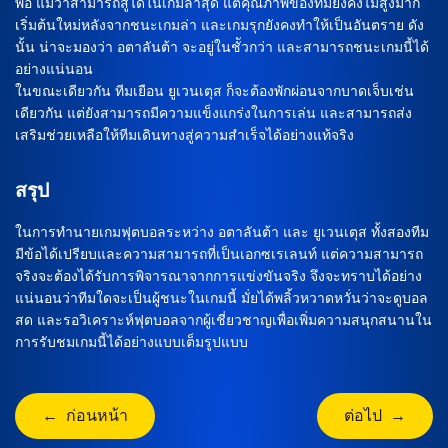
พอ แม้ว่าสามารถสู้ได้ในเกมล่าสุด แต่คุณภาพของทีมยังคงไม่สูงมาก
เริ่มต้นใหม่หลังจากชนะเกมล่า และเกมรุกยังคงทำให้เป็นอันตราย ดัง
นั้น น่าจะมองว่า อตาลันต้า จะอยู่ในชััวกว่า และสามารถชนะเกมนี้ได้
อย่างแน่นอน
ในขณะเดียวกัน ทีมเยือน ยูเวนเตุส ก็จะต้องพักผ่อนจากบาดเจ็บเช่น
เดียวกัน แต่ยังสามารถมีความแข็งแกร่งในการเล่น และสามารถส่ง
เสริมช่วยเหลือให้ทีมเดินทางสู่ความสำเร็จได้อย่างแท้จริง
สรุป
ในการทำนายเกมฟุตบอลระหว่าง อตาลันต้า และ ยูเวนเตุส ทั้งสองทีม
มีข้อได้เปรียบและความสามารถที่เป็นเอกซเรเลนท์ แต่ความสามารถ
จริงจะต้องได้รับการพิจารณาจากการแข่งขันจริง จึงจะทราบได้อย่าง
แน่นอนว่าทีมใดจะเป็นผู้ชนะในเกมนี้ มั่ยได้พลิ้วหวาดหวั่นว่าจะดูบอล
สด และรอวิเคราะห์ฟุตบอลจากผู้เชี่ยวชาญเพื่อเพิ่มความสนุกสนานใน
การรับชมเกมนี้ได้อย่างแบบเต็มรูปแบบ
← ก่อนหน้า
ต่อไป →