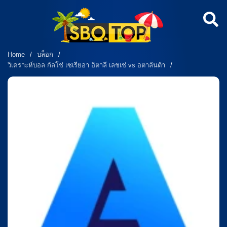
Home
/
บล็อก
/
วิเคราะห์บอล กัลโช่ เซเรียอา อิตาลี เลชเช่ vs อตาลันต้า
/