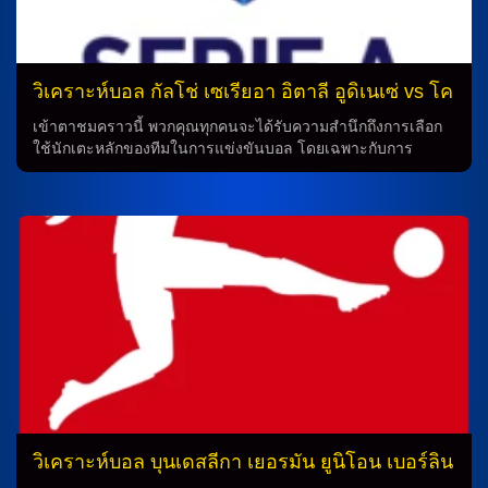
วิเคราะห์บอล กัลโช่ เซเรียอา อิตาลี อูดิเนเซ่ vs โค
โม่
เข้าตาชมคราวนี้ พวกคุณทุกคนจะได้รับความสำนึกถึงการเลือก
ใช้นักเตะหลักของทีมในการแข่งขันบอล โดยเฉพาะกับการ
ทำนายเกมในวันนี้ โดยเฉพาะเกมที่เข้ามาในรายการวิเคราะห์
บอลที่มีความสำคัญในประเทศไทย ด้วยการเลือกใช้นักเตะหลัก
อย่างถูกต้อง ก็สามารถทำให้ทีมมีโอกาสชนะเพิ่มขึ้น การทำนาย
นักเตะหลักของทีม ในครั้งนี้ เจ้าบ้านจะพลาดการใช้งานคีแนน
เดวิส แข้งแดนหน้าที่ติดโทษแบนเข้ามา ส่วนตัวเจ็บจะยังไร้เงา
อาดัม บุกซา, จอร์แดน เซมูร่า และ อเลสซานโดร ซาโนลี่ ที่ล้วน
ยังบาดเจ็บ ส่วนการจัดทัพคาดว่าจะวางระบบ 3-5-2 พร้อมกับวาง
นิโคโล่ ซานิโอโล่ ลงลุ้นสกอร์ร่วมกับ วากุน บาโย่ ในแดนหน้า
การสร้างความเชื่อใจในทีมเยือน ทีมเยือนในเกมนี้จะไม่มี เจย์เดน
แอดได ที่บาดเจ็บอยู่ก่อนแล้วพ่วงด้วยกองกลางอย่าง เฆซุส โรดริ
เกซ ที่จะพลาดช่วยทีมเช่นเดียวกัน ส่วนการจัดทัพคาดว่าจะวาง
ระบบ 4-2-3-1 พร้อมกับเลือกใช้งาน แมร์กิม วอยโวด้า, นิโก้ ปาซ
และ มาร์ติน บาตูริน่า คอยขึ้นเกมรุกและส่ง ทาซอส ดูวิกัส ยืนหัว
หอกตัวเป้าตามคาด ฟอร์มของทีม ฟอร์มของทีมในขณะนี้ยังไม่
วิเคราะห์บอล บุนเดสลีกา เยอรมัน ยูนิโอน เบอร์ลิน
สามารถทำนายได้ แม้เพิ่งชนะมาแต่เกมเหย้ายังมีแผล ขณะที่ […]
vs ซังค์ เพาลี