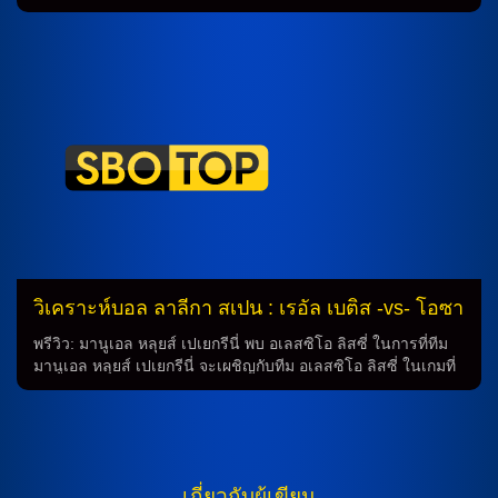
สัปดาห์นี้ ทีม “แพะบ้า” ของกุนซือ ลูคัส ควาสเนียก ต้องพ่ายเดือด
จาก ไลป์ซิก ดับห้าว 3-1 พร้อมกับข่าวร้ายว่า มาริอุส บึลเทอร์ หัว
หอกตัวหลักได้รับบาดเจ็บจากการแข่งขันนี้ ทำนายลายเส้นตาม
โดรน กุนซือ ลูคัส ควาสเนียก จะเล่นหน้าเป้าในนัดต่อไป โดยมี
ลูก้า วัลด์ชมิดท์ เป็นทางเลือกที่สำคัญ ในขณะเดียวกัน ทีมยังต้อง
พบกับการสูญเสียของ ยาน ธีลมันน์ และ ยาคุบ คามินสกี้ ที่ต้องนั่ง
นอนเพราะบาดเจ็บ รวมทั้ง ราฟ ฟาน เดน เบิร์ก และ ลูก้า คีเลียน
ที่ยังไม่พร้อมสำหรับการเข้าร่วมเกม ในฐานะทีม “ม้าขาว” […]
วิเคราะห์บอล ลาลีกา สเปน : เรอัล เบติส -vs- โอซา
ซูน่า
พรีวิว: มานูเอล หลุยส์ เปเยกรีนี่ พบ อเลสซิโอ ลิสซี่ ในการที่ทีม
มานูเอล หลุยส์ เปเยกรีนี่ จะเผชิญกับทีม อเลสซิโอ ลิสซี่ ในเกมที่
ทุกคนทำนายอย่างมากมาย เนื่องจากสภาพร่างกายของนักเตะ
หลายคนที่ไม่สมบูรณ์ แต่ยังมีนักเตะที่พร้อมลงสนามแทน ทีม มานู
เอล หลุยส์ เปเยกรีนี่ ในเกมนี้ กูโช่ เอร์นานเดซ จะเป็นหน้าเป้า
และมีเพื่อนร่วมทีมอย่าง อันโตนี่, โจวานี่ โล เซลโซ่, โรดรีโก้ รี
เกลเม่ มาช่วยเรื่องการโจมตี ในขณะที่ ปาโบล ฟอร์นาลส์ จะ
เกี่ยวกับผู้เขียน