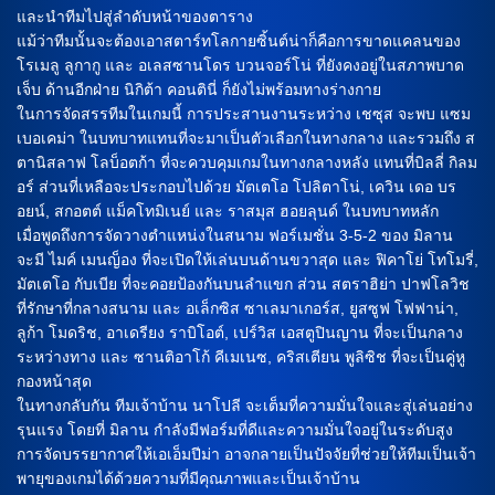
และนำทีมไปสู่ลำดับหน้าของตาราง
แม้ว่าทีมนั้นจะต้องเอาสตาร์ทโลกายซิ้นต์น่าก็คือการขาดแคลนของ
โรเมลู ลูกากู และ อเลสซานโดร บวนจอร์โน่ ที่ยังคงอยู่ในสภาพบาด
เจ็บ ด้านอีกฝ่าย นิกิต้า คอนตินี่ ก็ยังไม่พร้อมทางร่างกาย
ในการจัดสรรทีมในเกมนี้ การประสานงานระหว่าง เชซุส จะพบ แซม
เบอเคม่า ในบทบาทแทนที่จะมาเป็นตัวเลือกในทางกลาง และรวมถึง ส
ตานิสลาฟ โลบ็อตก้า ที่จะควบคุมเกมในทางกลางหลัง แทนที่บิลลี่ กิลม
อร์ ส่วนที่เหลือจะประกอบไปด้วย มัตเตโอ โปลิตาโน่, เควิน เดอ บร
อยน์, สกอตต์ แม็คโทมิเนย์ และ ราสมุส ฮอยลุนด์ ในบทบาทหลัก
เมื่อพูดถึงการจัดวางตำแหน่งในสนาม ฟอร์เมชั่น 3-5-2 ของ มิลาน
จะมี ไมค์ เมนญ็อง ที่จะเปิดให้เล่นบนด้านขวาสุด และ ฟิคาโย่ โทโมรี่,
มัตเตโอ กับเบีย ที่จะคอยป้องกันบนลำแขก ส่วน สตราฮิย่า ปาฟโลวิช
ที่รักษาที่กลางสนาม และ อเล็กซิส ซาเลมาเกอร์ส, ยูสซูฟ โฟฟาน่า,
ลูก้า โมดริช, อาเดรียง ราบิโอต์, เปร์วิส เอสตูปินญาน ที่จะเป็นกลาง
ระหว่างทาง และ ซานติอาโก้ คีเมเนซ, คริสเตียน พูลิซิช ที่จะเป็นคู่หู
กองหน้าสุด
ในทางกลับกัน ทีมเจ้าบ้าน นาโปลี จะเต็มที่ความมั่นใจและสู่เล่นอย่าง
รุนแรง โดยที่ มิลาน กำลังมีฟอร์มที่ดีและความมั่นใจอยู่ในระดับสูง
การจัดบรรยากาศให้เอเอ็มปีม่า อาจกลายเป็นปัจจัยที่ช่วยให้ทีมเป็นเจ้า
พายุของเกมได้ด้วยความที่มีคุณภาพและเป็นเจ้าบ้าน