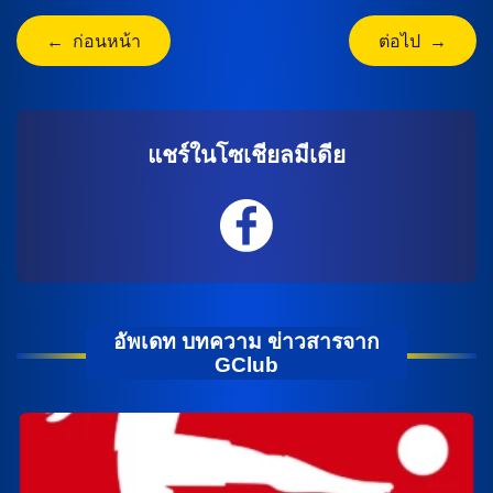
← ก่อนหน้า
ต่อไป →
แชร์ในโซเชียลมีเดีย
อัพเดท บทความ ข่าวสารจาก
GClub