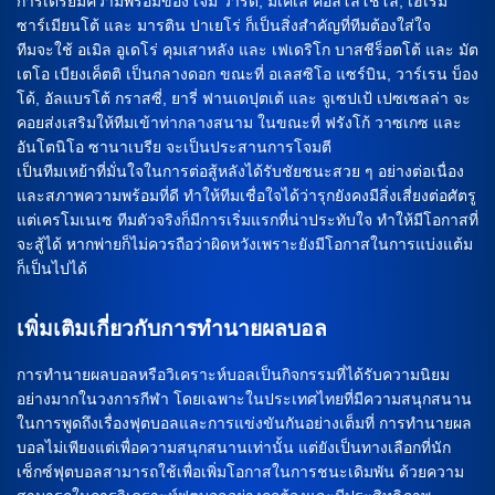
การเตรียมความพร้อมของ เจมี่ วาร์ดี้, มิเคเล่ คอลโลโชโล่, เฮเรมี่
ซาร์เมียนโต้ และ มารติน ปาเยโร่ ก็เป็นสิ่งสำคัญที่ทีมต้องใส่ใจ
ทีมจะใช้ อเมิล อูเดโร่ คุมเสาหลัง และ เฟเดริโก บาสชีร็อตโต้ และ มัต
เตโอ เบียงเค็ตติ เป็นกลางดอก ขณะที่ อเลสซิโอ แซร์บิน, วาร์เรน บ็อง
โด้, อัลแบรโต้ กราสซี่, ยารี่ ฟานเดปุตเต้ และ จูเซปเป้ เปซเซลล่า จะ
คอยส่งเสริมให้ทีมเข้าท่ากลางสนาม ในขณะที่ ฟรังโก้ วาซเกซ และ
อันโตนิโอ ซานาเบรีย จะเป็นประสานการโจมตี
เป็นทีมเหย้าที่มั่นใจในการต่อสู้หลังได้รับชัยชนะสวย ๆ อย่างต่อเนื่อง
และสภาพความพร้อมที่ดี ทำให้ทีมเชื่อใจได้ว่ารุกยังคงมีสิ่งเสี่ยงต่อศัตรู
แต่เครโมเนเซ ทีมตัวจริงก็มีการเริ่มแรกที่น่าประทับใจ ทำให้มีโอกาสที่
จะสู้ได้ หากพ่ายก็ไม่ควรถือว่าผิดหวังเพราะยังมีโอกาสในการแบ่งแต้ม
ก็เป็นไปได้
เพิ่มเติมเกี่ยวกับการทำนายผลบอล
การทำนายผลบอลหรือวิเคราะห์บอลเป็นกิจกรรมที่ได้รับความนิยม
อย่างมากในวงการกีฬา โดยเฉพาะในประเทศไทยที่มีความสนุกสนาน
ในการพูดถึงเรื่องฟุตบอลและการแข่งขันกันอย่างเต็มที่ การทำนายผล
บอลไม่เพียงแต่เพื่อความสนุกสนานเท่านั้น แต่ยังเป็นทางเลือกที่นัก
เซ็กซ์ฟุตบอลสามารถใช้เพื่อเพิ่มโอกาสในการชนะเดิมพัน ด้วยความ