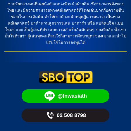
ชายวัยกลางคนที่เคยนั่งตำแหน่งหัวหน้าฝ่ายสินเชื่อธนาคารดังของ
ไทย และมีความสามารถทางคณิตศาสตร์ที่โดดเด่นบวกกับความชื่น
ชอบในการเดิมพัน ทำให้เขามักจะนำทฤษฎีความน่าจะเป็นทาง
คณิตศาสตร์ มาคำนวนสูตรการเล่น บาคาร่า หรือ แบล็คแจ็ค แบบ
ใหม่ๆ และเป็นผู้เล่นที่ประสบความสำเร็จอันดับต้นๆ ของจีคลับ ซึ่งเขา
มั่นใจด้วยว่า ผู้เล่นทุกคนที่สนใจก็สามารถศึกษาสูตรของเขาและนำไป
ปรับใช้ในการลงทุนได้
@lnwasiath
02 508 8798