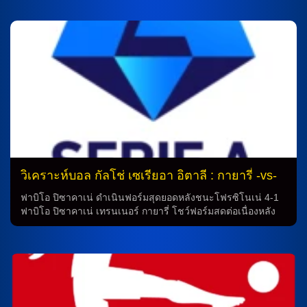
สองทีมกำลังพยายามที่จะเอาชนะเพื่อเพิ่มความเชื่อมั่นและ
คะแนนในตารางการแข่งขัน **การทำนายผล** ในการทำนายผล
การแข่งขันนี้ มีความน่าสนใจเนื่องจากทั้งสองทีมมีผลการแข่งขัน
ล่าสุดที่แตกต่างกัน ยูเวนตุสได้เสมอกับเวโรน่า 1-1 ในขณะที่อตา
ลันต้าชนะโตริโน่ 3-0 ซึ่งทำให้ทั้งสองทีมมีสภาพจิตพิทวงแตกต่าง
กัน **สภาพของทีม** ยูเวนตุสยังขาดนักเตะสำคัญอย่างฟาบิโอ มิ
เร็ตติ ซึ่งอาจส่งผลต่อสมรรถนะของทีม ในขณะที่อตาลันต้าก็ยังมี
นักเตะบาดเจ็บอย่างโคลาซินัช, บัคเกอร์, สกัลวินี่ และซาเลฟสกี้
ซึ่งอาจทำให้ทีมต้องปรับตัวให้ดีในการแข่งขัน **นักเตะที่สำคัญ**
ในการแข่งขันนี้ นักเตะสำคัญของทั้งสองทีม เช่น อิกอร์ ทูดอร์
กุนซือ และ เจนนี่ เดวิด จะมีบทบาทสำคัญในการเป็นตัวนำทีมใน
การต่อสู้ในสนาม ซึ่งอาจมีผลต่อผลการแข่งขันของทั้งสองทีม
**การตั้งค่าทีม** จากการทำนายรูปแบบการเล่นของทั้งสองทีม ยู
วิเคราะห์บอล กัลโช่ เซเรียอา อิตาลี : กายารี่ -vs-
เวนตุสอาจจะใช้ระบบ 3-4-2-1 ในขณะที่อตาลันต้าอาจใช้ระบบ
อินเตอร์ มิลาน
3-4-1-2 ซึ่งทำให้การแข่งขันมีความสนุกสนานและสมดุลกัน
ฟาบิโอ ปิซาคาเน่ ดำเนินฟอร์มสุดยอดหลังชนะโฟรซิโนเน่ 4-1
อย่างแท้จริง **สรุป** ด้วยความสมดุลและความพร้อมของทั้งสอง
ฟาบิโอ ปิซาคาเน่ เทรนเนอร์ กายารี่ โชว์ฟอร์มสดต่อเนื่องหลัง
ทีม การทำนายผลการแข่งขันนี้ย่อมเป็นเรื่องที่น่าตื่นเต้นและน่า
เปิดบ้านชนะ โฟรซิโนเน่ 4-1 ในเกม โคปปา อิตาเลีย คว้าชัยเป็น
สนใจอย่างมาก ซึ่งเป็นโอกาสสำคัญที่ทั้งสองทีมไม่ควรพลาดใน
เกมที่ 3 ติดต่อกันทุกรายการ พลานุภาพของทีม สำหรับเกมนี้ ทีมมี
การเอาชนะเพื่อเพิ่มคะแนนและความมั่นใจในตารางการแข่งขัน
ปัญหาที่ ซิโต้ ลูวุมโบ้ ที่เจ็บ และ กาบริเอเล่ ซัปปา และ บอริส รา
ของพวกเขา วิเคราะห์บอล: ยูเวนตุส กับ อตาลันต้า – […]
ดูโนวิช ไม่สามารถเข้าร่วมได้ แต่ก็มีความมั่นใจในการ
เปลี่ยนแปลงทีมให้เหมาะสม การเตรียมความพร้อมของผู้เล่น เอ
เลีย คาปริเล่ ได้เลือก มาร์โก ปาเลสตร้า, เยร์รี่ มีน่า, เซบาสเตีย
โน่ ลูแปรโต้ และ อดัม โอเบิร์ต มาคุมเกม ในมิดฟิลด์ มิเชล อโด