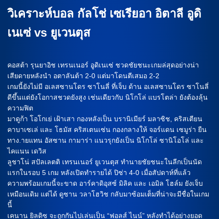
วิเคราะห์บอล กัลโช่ เซเรียอา อิตาลี อูดิ
เนเซ่ vs ยูเวนตุส
คอสต้า รุนยาอิช เทรนเนอร์ อูดิเนเซ่ ชวดชัยชนะเกมล่สุดอย่างน่า
เสียดายหลังนำ อตาลันต้า 2-0 แต่มาโดนตีเสมอ 2-2
เกมนี้ยังไม่มี อเลสซานโดร ซาโนลี่ ที่เจ็บ ด้าน อเลสซานโดร ซาโนลี่
ดีขึ้นแต่ยังโอกาสชวดยังสูง เช่นเดียวกับ นิโกโล่ แบรโตล่า ยังต้องลุ้น
ความฟิต
มาดูก้า โอโกเย่ เฝ้าเสา กองหลังเป็น บรานิเมียร์ มลาซิช, คริสเตียน
คาบาเซเล่ และ โธมัส คริสเตนเซ่น กองกลางให้ จอร์แดน เซมูร่า ยืน
ทาง.ายแทน อัสซาน กามาร่า แนวรุกยังเป็น นิโกโล่ ซานิโอโล่ และ
ไคแนน เดวิส
ลูชาโน่ สปัลเลตติ เทรนเนอร์ ยูเวนตุส ทำนายชัยชนะในลีกเป็นนัด
แรกในรอบ 5 เกม หลังเปิดทำรายได้ ปิซ่า 4-0 เมื่อสัปดาห์ที่แล้ว
ความพร้อมเกมนี้จะขาด อาร์คาดิอุสซ์ มิลิค และ เอมิล โฮล์ม ยังเจ็บ
เหมือนเดิม แต่ได้ ดูซาน วลาโฮวิช กลับมาซ้อมเต็มที่น่าจะมีชื่อในเกม
นี้
เคนาน ยิลดิซ จะถูกกันไปเล่นเป็น “ฟอลส์ ไนน์” หลังทำได้อย่างยอด