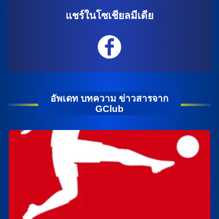
แชร์ในโซเชียลมีเดีย
อัพเดท บทความ ข่าวสารจาก
GClub