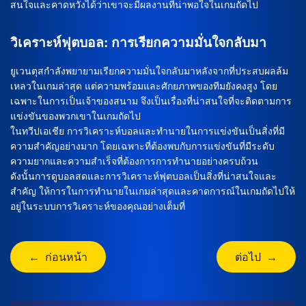
สนใจและคาดหวังได้ว่าเขาจะมีผลงานที่น่าพอใจในเกมถัดไป
วิเคราะห์ฟุตบอล: การเรียกความมั่นใจกลับมา
ยูเวนตุสกำลังพยายามเรียกความมั่นใจกลับมาหลังจากที่ประสบผลล้ม
เหลวในเกมล่าสุด แต่ความพร้อมและศักยภาพของทีมยังคงสูง โดย
เฉพาะในการเป็นเจ้าของสนาม จึงเป็นเรื่องที่น่าสนใจที่จะติดตามการ
แข่งขันของพวกเขาในเกมถัดไป
ในทวีปเอเชีย การวิเคราะห์บอลและทำนายในการแข่งขันเป็นสิ่งที่มี
ความสำคัญอย่างมาก โดยเฉพาะที่ต้องพบกับการแข่งขันที่มีระดับ
ความยากและความสำเร็จที่ต้องการการทำนายอย่างครบถ้วน
ดังนั้นการดูบอลสดและการวิเคราะห์ฟุตบอลเป็นสิ่งที่น่าสนใจและ
สำคัญ ให้การในการทำนายในเกมล่าสุดและคาดการณ์ในเกมถัดไปให้
อยู่ในระบบการวิเคราะห์ของคุณอย่างเต็มที่
← ก่อนหน้า
ต่อไป →