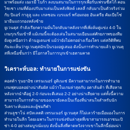
มาพร้อมส่ง เฌเรมี โบก้า ลงบนสนามในการรุกเพื่อรับเฟรนซีสโก้ คอน
ไซเซา เกมที่ต้องปรับมาเล่นเป็นหลังฟิลด์ เคลลี่ กลับมาเป็นตัวจริงร่วม
กับ ปิแอร์ กาลูลู และ เกลซอน เบรแมร์ พร้อมถอย อันเดรีย คัมเบียโซ่
มายืนแถวกองหลังซ้าย
ยูเวนตุส กำลังเรียกความมั่นใจกลับมาหลังจากที่เพิ่งล้มคู่แข่ง 4-0 ใน
เกมรุกเริ่มเข้าที่ แม้เกมนี้จะต้องเล่นในสนามเยือนแต่ศักยภาพของทีม
ยังดูเหนือกว่า ด้านอูเดนเซ่ แม้ว่ายังไม่ตกอย่างเรื่องใคร แต่สถิติที่พบ
กันจะเห็นว่ายูเวนตุสมักเป็นรองอยู่เสมอ ดังนั้นการทำนายแล้ว ยูเวนตุ
สที่เหนือชั้นกว่า มีโอกาสในการบุกเข้าเฮตามคาด
วิเคราะห์บอล: ทำนายในการแข่งขัน
คอสต้า รุนยาอิช เทรนเนอร์ อูดิเนเซ่ มีความสามารถในการทำนาย
เกมฟุตบอลอย่างน่าสัมผัส แม้ว่าในเกมล่าสุดกับ อตาลันต้า ที่เสียหาย
หลังจากนำดีอยู่ 2-0 ก่อนจะตีเสมอ 2-2 อย่างน่าเสียดาย แต่ทั้งนี้ความ
สามารถในการทำนายของเขายังคงเป็นเรื่องที่น่าสนใจสำหรับนัก
วิเคราะห์บอลและผู้ชมกีฬา
ส่วนลูชาโน่ สปัลเลตติ เทรนเนอร์ ยูเวนตุส ก็ไม่เลวร้ายเมื่อมองในการ
ทำนายในลีก โดยเฉพาะในการแข่งขันล่าสุดที่เขาสามารถเอาชนะปิ
ซ่า 4-0 อย่างสมบูรณ์แบบ ดังนั้นสิ่งที่คาดหวังจากเขาในลีกนี้ย่อมน่า