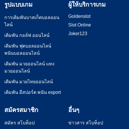
รูปแบบเกม
ผู้ให้บริการเกม
Goldenslot
การเดิมพันบาสเก็ตบอลออน
ไลน์
Slot Online
Joker123
เดิมพัน กอล์ฟ ออนไลน์
เดิมพัน ฟุตบอลออนไลน์
พนันบอลออนไลน์
เดิมพัน มวยออนไลน์ แทง
มวยออนไลน์
เดิมพัน มวยไทยออนไลน์
เดิมพัน อีสปอร์ต พนัน esport
สมัครสมาชิก
อื่นๆ
สมัคร สโบท็อป
ข่าวสาร สโบท็อป