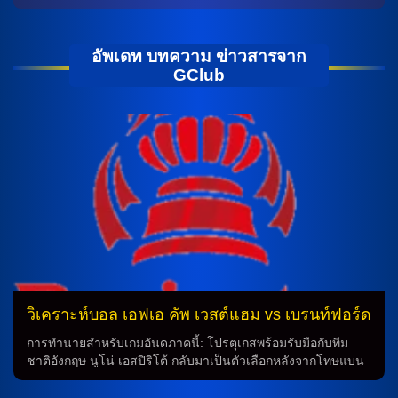
อัพเดท บทความ ข่าวสารจาก
GClub
วิเคราะห์บอล เอฟเอ คัพ เวสต์แฮม vs เบรนท์ฟอร์ด
การทำนายสำหรับเกมอันดภาคนี้: โปรตุเกสพร้อมรับมือกับทีม
ชาติอังกฤษ นูโน่ เอสปิริโต้ กลับมาเป็นตัวเลือกหลังจากโทษแบน
นูโน่ เอสปิริโต้ ซานโต กุนซือชาวโปรตุเกสได้เฟร็ดดี้ พ็อตต์ส
กองกลางดาวรุ่งพ้นโทษแบนกลับมาเป็นตัวเลือกได้อีกครั้งแล้ว