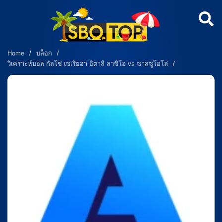
Home
/
บล็อก
/
วิเคราะห์บอล กัลโช่ เซเรียอา อิตาลี ลาซิโอ vs ซาสซูโอโล่
/