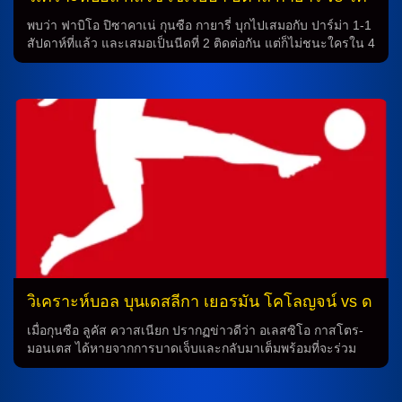
โม่
พบว่า ฟาบิโอ ปิซาคาเน่ กุนซือ กายารี่ บุกไปเสมอกับ ปาร์ม่า 1-1
สัปดาห์ที่แล้ว และเสมอเป็นนีดที่ 2 ติดต่อกัน แต่ก็ไม่ชนะใครใน 4
เกมหลัง การทำนายฟุตบอล: ความสามารถของทีม สภาพทีมขาด
นักเตะเจ็บอย่าง อันเดรีย เบล็อตติ และ มัตเตีย เฟลิชี่ ด้าน จานลูก้
า เกตาโน่, อเลสซานโดร ไดโอล่า, เจนนาโร่ บอร์เรลลี่ และ ลูก้
า มาซซิเตลลี่ สภาพร่างกายไม่สมบูรณ์ แต่ได้ เยร์รี่ มีน่า พ้นโทษ
แบนกลับมา เปิดการเล่นแบ็กโฟร์มี เซ เปโดร, เยร์รี่ มีน่า, อัลแบร์
โต้ ดอสเซน่า และ อดัม โอเบิร์ต คุมเกมรับ มิดฟิลด์ มไมเคิ่ล
โฟโลรุนโช่ กลับมาเป็นตัวจริงร่วมกับ มิเชล อโดโป […]
วิเคราะห์บอล บุนเดสลีกา เยอรมัน โคโลญจน์ vs ด
อร์ทมุนด์
เมื่อกุนซือ ลูคัส ควาสเนียก ปรากฏข่าวดีว่า อเลสซิโอ กาสโตร-
มอนเตส ได้หายจากการบาดเจ็บและกลับมาเต็มพร้อมที่จะร่วม
เล่นให้ทีมอีกครั้ง ในขณะที่ ลินตอน ไมนา ก็กำลังฟื้นตัวจากการ
ป่วย แม้จะยังต้องผ่อนผันอย่างสม่ำเสมอ แต่ที่ยังต้องพักอีกคือ โจ
เอล ชมีด, เดนิส ฮูเซนเบซิช, เซบาสเตียน เซบูโลนเซ่น, ยาน ธี