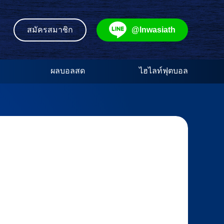
@lnwasiath
สมัครสมาชิก
ผลบอลสด
ไฮไลท์ฟุตบอล