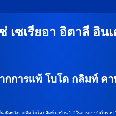
่ เซเรียอา อิตาลี อิน
งจากการแพ้ โบโด กลิมท์ คาบ
ที่น่าผิดหวังจากทีม โบโด กลิมท์ คาบ้าน 1-2 ในการแข่งขันในรอบ 16