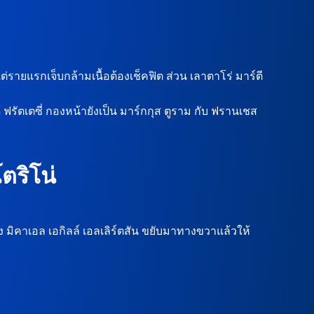
รายแรกเจ็บกล้ามเนื้อต้องเช็คฟิต ส่วน เลาตาโร่ มาร์ตี
รัตเตซี่ กองหน้ายังเป็น มาร์กกุส ตูราม กับ ฟรานเชส
ตริโน่
ง มิคาเอล เอกิลล์ เอลเลิร์ตสัน ขยับมาทางขวาแล้วให้