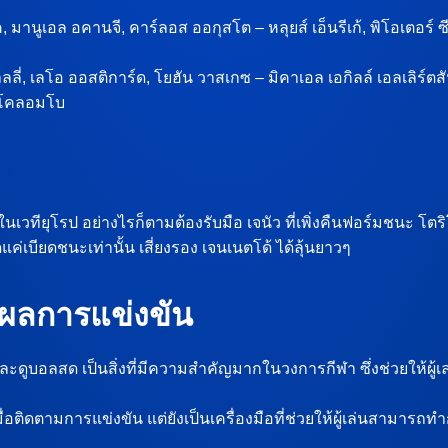
มานูเอล อคานจี, คาร์ลอส ออกุสโต – หลุยส์ เอ็นรีเก้, พิโอเตอร์ ซีลิน
่, เลโอ ออสติการ์ด, โยฮัน วาสเกซ – มิคาเอล เอกิลล์ เอลเลิร์ตสั
่ โคลอมโบ
นเวทียุโรป อย่างไรก็ตามต้องรับมือ เจนัว ที่เพิ่งคืนฟอร์มชนะ โตริโ
สุดแค่เบียดชนะเท่านั้น เสี่ยงรอง เจนเนตโด้ ได้ลุ้นยาวๆ
ลการแข่งขัน
ดูบอลสด เป็นสิ่งที่มีความสำคัญมากในวงการกีฬา ซึ่งช่วยให้ผู
ื่อติดตามการแข่งขัน แต่ยังเป็นเครื่องมือที่ช่วยให้ผู้เล่นสาม