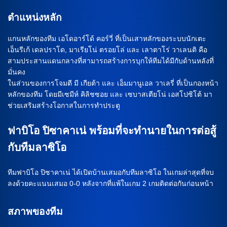
ตำแหน่งหลัก
แกนหลักของทีม เอโดอาร์โด้ คอร์วี่ ที่เป็นเสาหลักของระบบนักเตะ
เอ็นรีเก้ เดลปราโด, มาเรียโน่ ตรอยโล่ และ เลาตาโร่ วาเลนติ คือ
สามประสานแดนกลางที่สามารถสร้างการบุกให้ทีมได้มีกับด้านหลังที่
มั่นคง
ในส่วนของการโจมตี มี เกียต้า และ เอ็มมานูเอล วาเลรี่ ที่เป็นกองหน้า
หลักของทีม โดยมีเซมีห์ คิลิชซอย และ เซบาสเตียโน่ เอสโปซิโต้ มา
ช่วยเสริมสร้างโอกาสในการทำประตู
ฟาบิโอ ปิซาคาเน่ พร้อมที่จะทำนายในการต่อสู้
กับทีมลาซิโอ
ทีมฟาบิโอ ปิซาคาเน่ ได้เปิดบ้านเสมอกับทีมลาซิโอ ในเกมล่าสุดที่จบ
ลงด้วยคะแนนเสมอ 0-0 หลังจากที่แพ้ในเกม 2 เกมติดต่อกันก่อนหน้า
สภาพของทีม