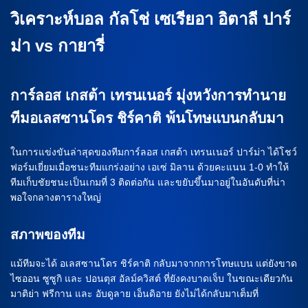
วิเคราะห์บอล กัลโช่ เซเรียอา อิตาลี ปาร์
ม่า vs กายารี่
การ์ลอส เกสต้า เทรนเนอร์ มุ่งหวังการทำนาย
ทีมอเลสซานโดร ชิร์คาติ พ้นโทษแบนกลับมา
ในการแข่งขันล่าสุดของทีมการ์ลอส เกสต้า เทรนเนอร์ ปาร์ม่า ได้โชว์
ฟอร์มเยี่ยมเมื่อชนะทีมแกร่งอย่าง เอเซ่ มิลาน ด้วยคะแนน 1-0 ทำให้
ทีมเก็บชัยชนะเป็นเกมที่ 3 ติดต่อกัน และขยับขึ้นมาอยู่ในอันดับที่น่า
พอใจกลางตารางใหญ่
สภาพของทีม
แม้ทีมจะได้ อเลสซานโดร ชิร์คาติ กลับมาจากการโทษแบน แต่ยังขาด
ไซออน ซูซูกิ และ ปอนตุส อัลม์ควิสต์ ที่ยังคงบาดเจ็บ ในขณะเดียวกัน
มาติย่า ฟรีกาน และ อับดูลาย เอ็นดิอาย ยังไม่ได้กลับมาเต็มที่