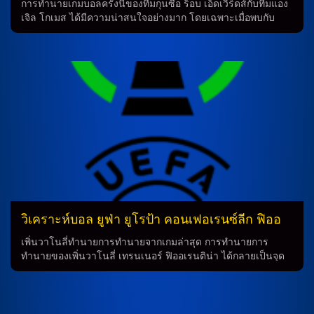
เกมถัดไปยังเป็นความริษยา สำหรับการเล่นแบบ 3-4-2-1 ทีมโอลิ
การทำนายเกมบอลครั้งนี้ของทีมกุนซือ ร็อบ เอ็ดเวิร์ดส์กับทีมแอง
เวอร์ กลาสเนอร์ กุนซือชาวออสเตรียจะส่งเสริมการต่อสู้ด้วยนัก
เจิล โกเมส ได้มีความน่าสนใจอย่างมาก โดยเฉพาะเมื่อพบกับ
เตะเชื่อมดีน เฮนเดอร์สัน คริส ริชาร์ดส์ มักซ็องซ์ ลาครัวซ์ และ
สถานการณ์ของนักเตะที่บาดเจ็บและไม่สามารถลงสนามได้
ชาดี รีอาด ซึ่งจะช่วยให้ทีมมีความแข็งแกร่งในเกมนี้ ส่วนทีมอี
ทำให้ต้องมีการปรับเปลี่ยนกลยุทธ์การเล่นของทั้งสองทีม นักเตะที่
กอร์ สติมัช ที่เล่นแบบ 4-2-3-1 จะใช้กำลังของมาร์โก วรานีโควิช
บาดเจ็บ ทีมกุนซือ ร็อบ เอ็ดเวิร์ดส์ จะต้องเดินทางไปเอาชนะทีม
เฮอร์โวเย่ บาริชิช และดูเย่ ดูโมวิช ในการรักษาป้องกัน […]
แองเจิล โกเมสโดยไม่มีนักเตะกองหน้าเกาหลีใต้ ฮวาง ฮี-ชาน ใน
ทีม เนื่องจากเขาบาดเจ็บที่น่อง ส่วน ลาดิสลาฟ เครชี่ ก็จะต้องติด
โทษแบนหลังจากถูกใบแดงในเกมกับ คริสตัล พาเลซ อูไน เอเมรี่
กุนซือชาวสเปน ยังต้องพลาดการเล่นเพราะบาดเจ็บที่ข้อเท้า และ
นักเตะอื่นๆ ที่บาดเจ็บได้แก่ ยูริ ตีเลอมันส์ (ข้อเท้า), จอห์น แม็ค
กินน์ (เข่า), บูบาการ์ กามาร่า (เข่า) และ ฮาร์วี่ย์ เอลเลียตต์ (ไม่
ระบุ) ทำให้ทีมต้องปรับกลยุทธ์การเล่นอย่างมาก สถานการณ์นัก
เตะที่เก็บพลังกลับมา แองเจิล โกเมส กลับมาเต็มที่หลังจากสภาพ
ร่างกายไม่สมบูรณ์ไปในช่วงก่อนหน้านี้ ในขณะที่ โตตี้ โกเมส ก็
หายเจ็บพร้อมลงสนามในช่องว่างที่ เครชี่ ไม่สามารถลงสนามได้
ในเกมนี้ ช่วงสร้างโอกาสสำหรับนักเตะทีมอื่น ในขณะที่ […]
วิเคราะห์บอล ยูฟ่า ยูโรป้า คอนเฟอเรนซ์ลีก ฟิออ
เรนติน่า vs จากีลโลเนีย
เพิ่นวาโนลี่ทำนายการทำนายจากเกมล่าสุด การทำนายการ
ทำนายของเพิ่นวาโนลี่ เทรนเนอร์ ฟิออเรนติน่า ได้กลายเป็นจุด
สนใจใหญ่ในวงการฟุตบอลหลังจากชนะโปแลนด์ 3-0 ในเกมก่อน
หน้านี้ และลงเล่นในเซเรีย อา ชนะ ปิซ่า 1-0 ในเกมล่าสุดเป็น
เกมที่ 3 ติดต่อกัน วิเคราะห์บอล: ทีมพร้อมอย่างเต็มที่ เมื่อ
วิเคราะห์บอลทีมของเพิ่นวาโนลี่ ก้าวเข้าสู่เกมล่าสุดโดยไม่มี ทา