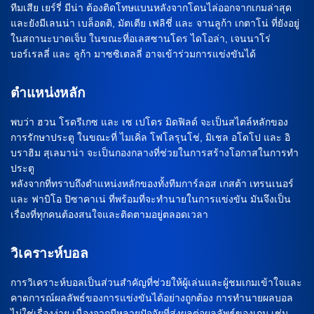
ทีมเสีย เยร์รี่ มีน่า ต้องติดโทษแบนหลังจากโดนไล่ออกจากเกมล่าสุด
และยังมีเลนน่า เบล็อตติ, มัตเตีย เฟลิชี่ และ จานลูก้า เกตาโน่ ที่ยังอยู่
ในสถานะบาดเจ็บ ในขณะที่อเลสซานโดร ไดโอล่า, เจนนาโร่
บอร์เรลลี่ และ ลูก้า มาซซิเตลลี่ อาจเข้าร่วมการแข่งขันได้
ตำแหน่งหลัก
พบว่า ฮวน โรดรีเกซ และ เซ เปโดร มิดฟิลด์ จะเป็นสไตล์หลักของ
การรักษาประตู ในขณะที่ ไมเคิ่ล โฟโลรุนโช่, มิเชล อโดโป และ อิ
บราฮิม สุเลมาน่า จะเป็นกองกลางที่ช่วยในการสร้างโอกาสในการทำ
ประตู
หลังจากที่ทราบถึงตำแหน่งหลักของทั้งทีมการ์ลอส เกสต้า เทรนเนอร์
และ ฟาบิโอ ปิซาคาเน่ ที่พร้อมที่จะทำนายในการแข่งขัน มันจึงเป็น
เรื่องที่ทุกคนต้องสนใจและติดตามอยู่ตลอดเวลา
วิเคราะห์บอล
การวิเคราะห์บอลเป็นส่วนสำคัญที่ช่วยให้ผู้เล่นและผู้ชมเกมเข้าใจและ
คาดการณ์ผลลัพธ์ของการแข่งขันได้อย่างถูกต้อง การทำนายผลบอล
ไม่ใช่เรื่องง่าย เนื่องจากมีหลายปัจจัยที่ส่งผลต่อผลลัพธ์ของเกม เช่น