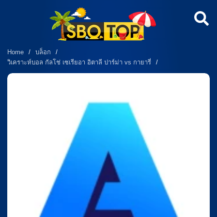
Home
/
บล็อก
/
วิเคราะห์บอล กัลโช่ เซเรียอา อิตาลี ปาร์ม่า vs กายารี่
/