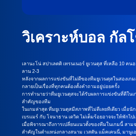
วิเคราะห์บอล กัลโช
เลานะโน่ สปาเลตติ เทรนเนอร์ ยูเวนตุส ที่เหลือ 10 คนอ
ลาน 2-3
หลังจากผลการแข่งขันที่ไม่ดีของทีมยูเวนตุสในสองเก
กลายเป็นเรื่องที่ทุกคนต้องตั้งคำถามอยู่บ่อยครั้ง
การทำนายว่าทีมยูเวนตุสจะได้รับผลการแข่งขันที่ดีในเก
สำคัญของทีม
ในเกมล่าสุด ทีมยูเวนตุสมีสภาพที่ไม่ดีเลยทีเดียว เมื่อ
เบรแมร์ กับ โจนาธาน เดวิด ไม่เต็มร้อยอาจจะให้พักไ
เมื่อพิจารณาถึงการเปลี่ยนแนวตั้งของทีมในเกมนี้ สามจะ
สำคัญในตำแหน่งกลางสนาม เวสตัน แม็คเคนนี่, มานูเอล