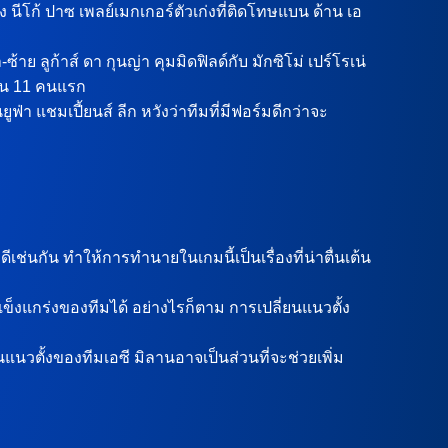
ง นีโก้ ปาซ เพลย์เมกเกอร์ตัวเก่งที่ติดโทษแบน ด้าน เอ
 ลูก้าส์ ดา กุนญ่า คุมมิดฟิลด์กับ มักซิโม่ เปร์โรเน่
ยืน 11 คนแรก
่า แชมเปี้ยนส์ ลีก หวังว่าทีมที่มีฟอร์มดีกว่าจะ
เช่นกัน ทำให้การทำนายในเกมนี้เป็นเรื่องที่น่าตื่นเต้น
งแกร่งของทีมได้ อย่างไรก็ตาม การเปลี่ยนแนวตั้ง
นวตั้งของทีมเอซี มิลานอาจเป็นส่วนที่จะช่วยเพิ่ม