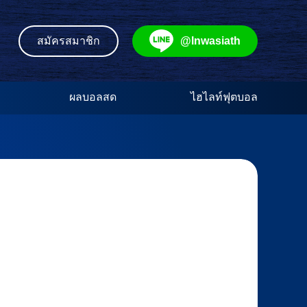
@lnwasiath
สมัครสมาชิก
ผลบอลสด
ไฮไลท์ฟุตบอล