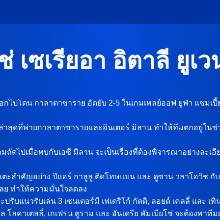
่ เซเรียอา อิตาลี ยูเ
อกไปโดน กาลาตาซาราย อัดยับ 2-5 ในเกมเพลย์ออฟ ยูฟ่า แชมเปี้ยนส์
มล่าสุดที่พ่ายกาลาตาซารายและอินเตอร์ มิลาน ทำให้ทีมตกอยู่ใ
มถัดไปเมื่อพบกับเอซี มิลาน จะเป็นเรื่องที่ต้องพิจารณาอย่างละเ
นักเตะสำคัญอย่าง ปิแอร์ กาลูลู ติดโทษแบน และ ดูซาน วลาโฮวิช กับ
ปเลย ทำให้ความมั่นใจลดลง
ปรับแนวรับเล่น 3 เซนเตอร์มี เฟเดริโก้ กัตติ, ลอยด์ เคลลี่ และ เ
 โลคาเตลลี่, เกเฟรน ตูราม และ อันเดรีย คัมเบียโซ่ จะต้องพาที