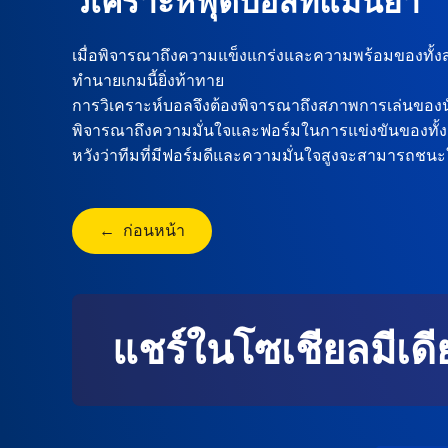
วิเคราะห์ฟุตบอลที่แม่นยำ
เมื่อพิจารณาถึงความแข็งแกร่งและความพร้อมของทั้ง
ทำนายเกมนี้ยิ่งท้าทาย
การวิเคราะห์บอลจึงต้องพิจารณาถึงสภาพการเล่นของนัก
พิจารณาถึงความมั่นใจและฟอร์มในการแข่งขันของทั้ง
หวังว่าทีมที่มีฟอร์มดีและความมั่นใจสูงจะสามารถชนะใน
← ก่อนหน้า
แชร์ในโซเชียลมีเดี