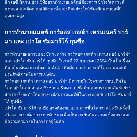
ลีก เอซี มิลาน ส่วนผู้ที่อยากทำนายผลลัพธ์ต้องการเข้าใจวิเคราะห์
ฟุตบอลและติดตามสถิติของทั้งสองทีมอย่างใกล้ชิดเพื่อฟุตบอลที่มี
คุณภาพสูง
การทำนายแมตช์ การ์ลอส เกสต้า เทรนเนอร์ ปาร์
ม่า และ เปาโล ซัมมาร์โก้ กุนซือ
การทำนายผลการแข่งขันระหว่าง การ์ลอส เกสต้า เทรนเนอร์ ปาร์ม่า
และ เปาโล ซัมมาร์โก้ กุนซือ ในวันที่ 22 ธันวาคม 2564 นั้นเป็นเรื่อง
ที่น่าตื่นเต้นมาก เนื่องจากทั้งสองทีมมีความสามารถที่โดดเด่นและมี
ประสิทธิภาพในการแข่งขัน
การ์ลอส เกสต้า เทรนเนอร์ ปาร์ม่า มีความมั่นใจจากการชนะทีมโบ
โลญญ่าในเกมล่าสุด ซึ่งช่วยเสริมความเชื่อมั่นและบรรลุผลลัพธ์อย่าง
สำเร็จ ซึ่งจะทำให้พวกเขามีสมรรถนะที่ดีในการต่อสู้กับเปาโล ซัมมาร์
โก้ กุนซือ
เปาโล ซัมมาร์โก้ กุนซือ อาจต้องพยายามมากขึ้นในการแข่งขันครั้งนี้
เนื่องจากเขาต้องการหาชัยชนะเพื่อเป็นการยืนยันความแข็งแกร่งและ
มีความสามารถในการต่อสู้ในลีก