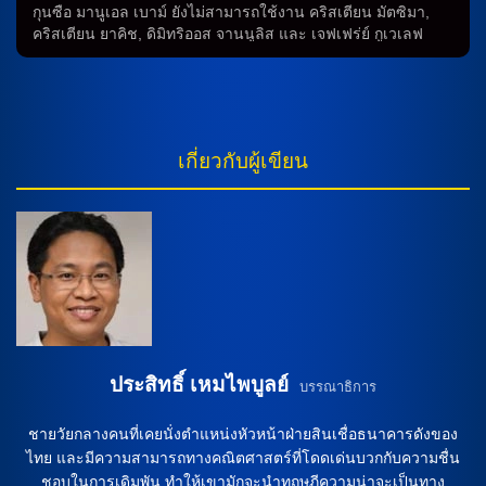
ไฮเดนไฮม์
กุนซือ มานูเอล เบาม์ ยังไม่สามารถใช้งาน คริสเตียน มัตซิมา,
คริสเตียน ยาคิช, ดิมิทริออส จานนูลิส และ เจฟเฟร่ย์ กูเวเลฟ
บาดเจ็บทั้งหมด ความสามารถของทีมฟุตบอลลิเวอร์พูลกำลัง
เผชิญกับท้าทายในการสร้างแผนการเล่นในการแข่งขันโดย
เฉพาะจากการบาดเจ็บของนักเตะที่สำคัญ ทำให้ต้องปรับปรุง
ระบบการเล่นให้มีประสิทธิภาพมากขึ้น **ไม่มีสตาร์เตอร์ตัวจริง**
กุนซือ มานูเอล เบาม์ ยังไม่สามารถใช้งาน คริสเตียน มัตซิมา,
เกี่ยวกับผู้เขียน
คริสเตียน ยาคิช, ดิมิทริออส จานนูลิส และ เจฟเฟร่ย์ กูเวเลฟ
ทั้งหมดเข้าร่วมรายการบาดเจบ ทำให้โค้ชจูรเก็นคล็็คต้องจัดการ
กับความสุขอย่างมากในการจัดอย่างนี้ การทำนายเกี่ยวกับผลการ
แข่งขันนั้นก็กลายเป็นความเป็นมาอย่างมาก **กุนซือ ฟรังค์
ชมิดท์ จะไม่มี อดัม โคลเอลเล่, เลอาร์ท พาซาราด้า, เลโอนิดาส
สเตอร์จิอู และ มาติอัส ฮอนซัค บาดเจ็บทั้่งหมด** นอกจากนี้ยังมี
กุนซือ ฟรังค์ ชมิดท์ ที่จะต้องเล่นโดยไม่มี อดัม โคลเอลเล่, เลอ
าร์ท พาซาราด้า, […]
ประสิทธิ์ เหมไพบูลย์
บรรณาธิการ
ชายวัยกลางคนที่เคยนั่งตำแหน่งหัวหน้าฝ่ายสินเชื่อธนาคารดังของ
ไทย และมีความสามารถทางคณิตศาสตร์ที่โดดเด่นบวกกับความชื่น
ชอบในการเดิมพัน ทำให้เขามักจะนำทฤษฎีความน่าจะเป็นทาง