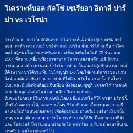
วิเคราะห์บอล กัลโช่ เซเรียอา อิตาลี ปาร์
ม่า vs เวโรน่า
การทำนาย: การเก็บสถิติและการวิเคราะห์แม็ตช์ล่าสุดของทีม การ์
ลอส เกสต้า เทรนเนอร์ ปาร์ม่า และ เปาโล ซัมมาร์โก้ กุนซือ ว่าใคร
จะเป็นผู้ชนะในการแข่งขันระหว่างทั้งสองทีมในวันที่ 22 ธันวาคม
2564 ที่สนามเหยี้ยวเมืองอาชาบาด ในการแข่งขันลีก เอซี มิลาน
การ์ลอส เกสต้า เทรนเนอร์ ปาร์ม่า เข้ามาในเกมล่าสุดกับสถานการณ์
ที่ดี เพราะเขาได้ชนะทีม โบโลญญ่า 1-0 โดยไม่ผ่านพ้นการชนะนาน
ถึง 4 เกมติตต่อกัน เขามาจากเกมที่ไม่มี มาเรียโน่ ตรอยโล่ ติดโทษ
แบน และมีแข้งที่เหลือยังเจ็บเพียบ ทั้งไซออน ซูซูกิ, เลาตาโร่ วาเลนติ
และ ปอนตุส อัลม์ควิสต์ กล่าวเสียง วิเคราะห์บอล
ทีมจะปรับกลยุทธ์ในการแข่งขันโดยเปลี่ยนแบ็กโฟร์ให้ ซาช่า บริตช์กี้,
เอ็นรีเก้ เดลปราโด้, อเลสซานโดร ชิร์คาติ และ เอ็มมานูเอล วาเลรี่
มาเล่นในตำแหน่งกองกลาง เพื่อต้องอามิน อาเดรียง เบร์นาเบ้ มาปั้น
เกมรุก และเติมความสามารถในการทำประตูให้กับ ม็องดาล่า เกอิต้า
และ โอลิเวอร์ โซเรนเซ่น พร้อมกับให้ อาเดรียง เบร์นาเบ้ ลงมาปั้นเกม
รุกหลัง มาเตโอ เปลเลกรีโน่