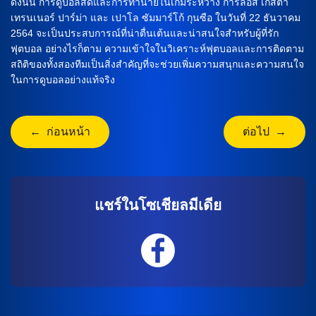
ดังนั้น การดูบอลสดและการทำนายในเกมระหว่าง การ์ลอส เกสต้า
เทรนเนอร์ ปาร์ม่า และ เปาโล ซัมมาร์โก้ กุนซือ ในวันที่ 22 ธันวาคม
2564 จะเป็นประสบการณ์ที่น่าตื่นเต้นและน่าสนใจสำหรับผู้ที่รัก
ฟุตบอล อย่างไรก็ตาม ความเข้าใจในวิเคราะห์ฟุตบอลและการติดตาม
สถิติของทั้งสองทีมเป็นสิ่งสำคัญที่จะช่วยเพิ่มความสนุกและความสนใจ
ในการดูบอลอย่างแท้จริง
← ก่อนหน้า
ต่อไป →
แชร์ในโซเชียลมีเดีย