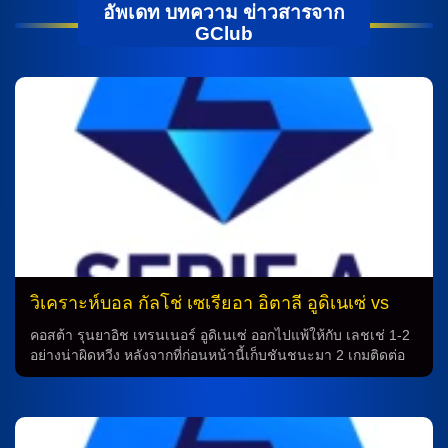
อัพเดท บทความ ข่าวสารจาก
GClub
วิเคราะห์บอล กัลโช่ เซเรียอา อิตาลี อูดิเนเซ่ vs
ซาสซูโอโล่
คอสต้า รุนยาอิช เทรนเนอร์ อูดิเนเซ่ ออกไปแพ้ให้กับ เลชเช่ 1-2
อย่างน่าผิดหวีง หลังจากที่ก่อนหน้านี้เก็บชันชนะมา 2 เกมติดต่อ
กัน ในเกมล่าสุดของทีมคอสต้า รุนยาอิช เทรนเนอร์ อูดิเนเซ่ พ่าย
ให้กับ เลชเช่ ด้วยความผิดหวังด้วยเกมที่แพ้ด้วยคะแนน 1-2 บน
สนามเหมืองเอ็มเมอร่า ทำให้ทีมตกจากตำแหน่งที่สูงขึ้นในตาราง
คะแนน ก่อนหน้านี้ทีมคอสต้า รุนยาอิช เทรนเนอร์ อูดิเนเซ่เคย