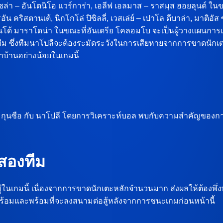
่า – อันโตนิโอ แวร์การ่า, เอลีฟ เอลมาส – ราสมุส ฮอยลุนด์ ในขณะท
 ไบรอัน คริสตานเต้, นิกโกโล่ ปิซิลลี่, เวสเล่ย์ – เปาโล ดีบาล่า, มาติอ
นโด้ มาราโดน่า ในขณะที่อันเดรีย โคลอมโบ จะเป็นผู้วางแผนการ
 ซึ่งทีมนาโปลีจะต้องระมัดระวังในการเสียหายจากการขาดนักเตะ
าบ้านอย่างน้อยในเกมนี้
ุนซือ กับ นาโปลี โดยการวิเคราะห์บอล พบกับความสำคัญของการเส
งสองทีม
ในเกมนี้ เนื่องจากการขาดนักเตะหลักจำนวนมาก ส่งผลให้ต้องพึ
มพร้อมและพร้อมที่จะลงสนามต่อสู้หลังจากการชนะเกมก่อนหน้านี้