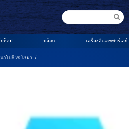
บท็อป
บล็อก
เครื่องคิดเลขพาร์เลย์
/
 นาโปลี vs โรม่า