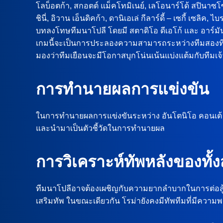
โลบ็อตก้า, สกอตต์ แม็คโทมิเนย์, เลโอนาร์โด้ สปินาซโซล
ชินี่, อิวาน เอ็นดิคก้า, ดานิเอเล่ กีลาร์ดี้ – เซกี้ เซลิค,
บทลงโทษทีมนาโปลี โดยมี สตาดิโอ ดีเอโก้ และ อาร์มั
เกมนี้จะเป็นการประลองความสามารถระหว่างทีมสองทีม
มองว่าทีมเยือนจะมีโอกาสบุกโน่นเน้นแบ่งแต้มกับทีมเจ้
การทำนายผลการแข่งขัน
ในการทำนายผลการแข่งขันระหว่าง อันโตนิโอ คอนเต้ ก
และนำมาเป็นตัวชี้วัดในการทำนายผล
การวิเคราะห์ทัพหลังของทั้
ทีมนาโปลีอาจต้องเผชิญกับความยากลำบากในการต่อสู้
เสริมทัพ ในขณะเดียวกัน โรม่ายังคงมีทัพทีมที่มีควา