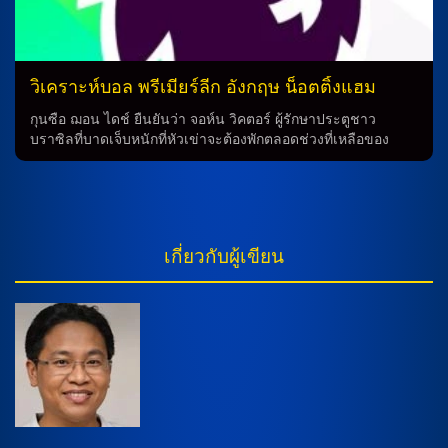
ยังมีผู้เล่นอย่าง อีกอร์ มาตาโนวิช ที่ยืนหน้าเป้า รวมถึง ยาน นิ
คลาส-เบสเท่อ, […]
วิเคราะห์บอล พรีเมียร์ลีก อังกฤษ น็อตติ้งแฮม
ฟอเรสต์ vs คริสตัล พาเลซ
กุนซือ ฌอน ไดช์ ยืนยันว่า จอห์น วิคตอร์ ผู้รักษาประตูชาว
บราซิลที่บาดเจ็บหนักที่หัวเข่าจะต้องพักตลอดช่วงที่เหลือของ
ฤดูกาลนี้ ในข่าวล่าสุดที่เกี่ยวกับทีมชาวบราซิล กุนซือ ฌอน ไดช์
ผู้จัดการทีมยืนยันว่า จอห์น วิคตอร์ ผู้รักษาประตูชาวบราซิลที่บาด
เจ็บหนักที่หัวเข่าจะต้องพักตลอดช่วงที่เหลือของฤดูกาลนี้ ซึ่งยัง
ไม่มีกำหนดว่าจะกลับมาเล่นใหม่เมื่อไหร่ นับตั้งแต่เดือนตุลาคม
คริส วู้ด ยังไม่สามารถกลับมาลงสนามได้เลย และอาจจะต้องพัก
เกี่ยวกับผู้เขียน
จนถึงช่วงท้ายซีซั่นเลยทีเดียวจากปัญหาที่หัวเข่า นอกจากนี้ นิโก
ล่า ซาโวน่า ที่บาดเจ็บก็ยังไม่ได้รับการยืนยันถึงวันที่จะกลับมาได้
ซึ่งเป็นข่าวที่ทำให้แฟนๆของทีมชาวบราซิลต้องรอคอยให้มากขึ้น
โอลิเวอร์ กลาสเนอร์ กุนซือชาวออสเตรีย ยังคงไม่มี เอ็ดดี้ เอ็นเค
เทียห์ และ ไดจิ คามาดะ ที่บาดเจ็บกล้ามเนื้อ ส่วน ฌอง-ฟิลิปป์ มา
เตต้า ก็ไม่อยู่ในความพร้อมที่จะลงเล่นหลังกำลังได้รับความสนใจ
อย่างหนักจาก เอซี มิลาน แม้ว่า เช็ค ดูกูเร่ จะใกล้กลับมาได้แล้ว
แต่ก็ยังคงไม่พร้อมสำหรับเกมนี้หลังต้องพักมานานจากปัญหาที่เข่า
ขณะที่ เนธาเนียล ไคลน์ มีปัญหาที่โคนขาหนีบ และพลาดลงเล่น
มาตลอด 4 เกมหลังสุด สำหรับ […]