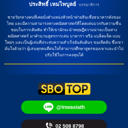
ประสิทธิ์ เหมไพบูลย์
บรรณาธิการ
ชายวัยกลางคนที่เคยนั่งตำแหน่งหัวหน้าฝ่ายสินเชื่อธนาคารดังของ
ไทย และมีความสามารถทางคณิตศาสตร์ที่โดดเด่นบวกกับความชื่น
ชอบในการเดิมพัน ทำให้เขามักจะนำทฤษฎีความน่าจะเป็นทาง
คณิตศาสตร์ มาคำนวนสูตรการเล่น บาคาร่า หรือ แบล็คแจ็ค แบบ
ใหม่ๆ และเป็นผู้เล่นที่ประสบความสำเร็จอันดับต้นๆ ของจีคลับ ซึ่งเขา
มั่นใจด้วยว่า ผู้เล่นทุกคนที่สนใจก็สามารถศึกษาสูตรของเขาและนำไป
ปรับใช้ในการลงทุนได้
@lnwasiath
02 508 8798