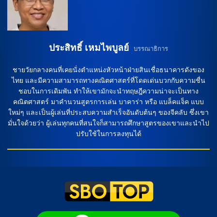
ประสิทธิ์ เหมไพบูลย์
บรรณาธิการ
ชายวัยกลางคนที่เคยนั่งตำแหน่งหัวหน้าฝ่ายสินเชื่อธนาคารดังของ
ไทย และมีความสามารถทางคณิตศาสตร์ที่โดดเด่นบวกกับความชื่น
ชอบในการเดิมพัน ทำให้เขามักจะนำทฤษฎีความน่าจะเป็นทาง
คณิตศาสตร์ มาคำนวนสูตรการเล่น บาคาร่า หรือ แบล็คแจ็ค แบบ
ใหม่ๆ และเป็นผู้เล่นที่ประสบความสำเร็จอันดับต้นๆ ของจีคลับ ซึ่งเขา
มั่นใจด้วยว่า ผู้เล่นทุกคนที่สนใจก็สามารถศึกษาสูตรของเขาและนำไป
ปรับใช้ในการลงทุนได้