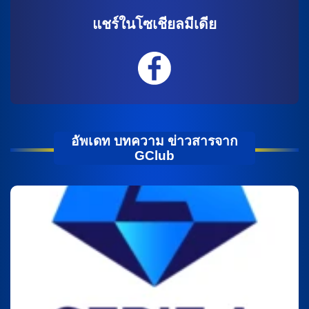
แชร์ในโซเชียลมีเดีย
อัพเดท บทความ ข่าวสารจาก
GClub