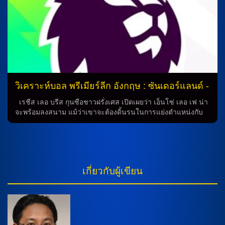
ทั้งคู่ เป๊ป กวาร์ดิโอล่า กุนซือชาวสเปน มีลุ้นได้ จอห์น สโตนส์
กองหลังทีมชาติอังกฤษฟิตกลับมาพร้อมเป็นตัวเลือกอีกครั้ง หลัง
จากอาการบาดเจ็บกล้ามเนื้อ อย่างไรก็ตาม รายาน แชร์กี และ โอ
มาร์ มาร์มูช ยังต้องพักรักษาตัวจากปัญหาที่กล้ามเนื้อ และหัวเข่า
ตามลำดับ สำหรับ รายาน เอต-นูรี เตรียมพลาดลงสนามต่อเนื่อง
ซึ่งหมายความว่า […]
วิเคราะห์บอล พรีเมียร์ลีก อังกฤษ : ซันเดอร์แลนด์ -
vs- แอสตัน วิลล่า
เรชีส เลอ บรีส กุนซือชาวฝรั่งเศส เปิดเผยว่า เอ็นโซ่ เลอ เฟ น่า
จะพร้อมลงสนาม แม้ว่าเขาจะต้องดิ้นรนในการแย่งตำแหน่งกับ
กรานิต ชาคา และ อาบิ๊บ ดิยาร์ร่า เกมรุกของ แมวดำ น่าจะ
เป็นการเลือกที่ค่อนข้างง่าย โดย วิลสัน อิซิดอร์ จะอยู่ตรงกลาง
ระหว่าง ซิมง อาดิงกร้า และ เชมส์ดีน ทาลบี แดเนียล บัลลาร์ด
เซนเตอร์แบ็กมีลุ้นรีเทิร์นกลับคืนตำแหน่งตัวจริงหลังบาดเจ็บไป
ก่อนหน้านี้ อูไน เอเมรี่ กุนซือชาวสเปน ต้องเผชิญกับปัญหาอาการ
เกี่ยวกับผู้เขียน
บาดเจ็บในแดนกลาง ไม่ว่าจะเป็นทั้ง อมาดู โอนาน่า และ ยูริ ตี
เลอมันส์ มีความเป็นไปได้ที่ ลามาเร่ โบการ์เด้ จะได้เล่นเป็น
มิดฟิลด์คู่กลาง ในขณะที่ บูบาการ์ กามาร่า ฟื้นตัวกลับมาเป็น
หัวใจสำคัญของทีมได้แล้ว คงไม่ใช่เรื่องน่าเซอร์ไพรส์หาก ฮาร์วี่ย์
เอลเลียตต์ และ เอวานน์ เกสซ็องด์ […]