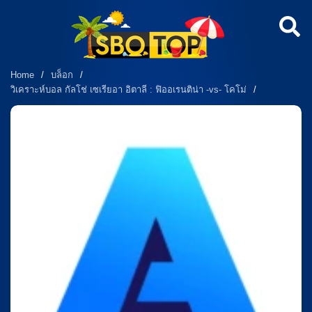
Home
/
บล็อก
/
วิเคราะห์บอล กัลโช่ เซเรียอา อิตาลี : ฟิออเรนติน่า -vs- โคโม่
/