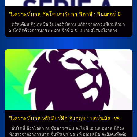
วิเคราะห์บอล กัลโช่ เซเรียอา อิตาลี : อินเตอร์ มิ
ลาน -vs- ซาสซูโอโล่
คริสเตียน คิวู กุนซือ อินเตอร์ มิลาน แก้ตัวจากการแพ้เกมลีกมา
2 นัดติดด้วยการบุกชนะ อาแจ็กซ์ 2-0 ในเกมยุโรปเมื่อกลาง
สัปดาห์ นัดนี้ไม่มีปัญหานักเตะหรือติดโทษแบนกวนใจ มีโอกาสที่
โจเซป มาร์ตีเนซ จะได้ออกสตาร์ทในตำแหน่งผู้รักษาประตู กอง
หลังสลับใช้ ยานน์ บิสเซ็ค ลงคุมเกมกับ สเตฟาน เดอ ฟราย และ
อเลสซานโดร บาสโตนี่ มิดฟิลด์ เดนเซล ดุมฟรีส์, นิโกโล่ บาเรล
ล่า, ฮาคาน ชาลาโนลู, เปตาร์ ซูชิช และ คาร์ลอส ออกุสโต ทำ
เกม กองหน้าให้ ฟรานเชสโก้ ปิโอ เอสโปซิโต้ ลงล่าตาข่ายกับ
มาร์กกุส ตูราม ฟาบิโอ กรอสโซ่ นายใหญ่ ซาสซูโอโล่ ฮึดเบียด
ชนะ ลาซิโอ 1-0 อย่างน่าประทับใจเกมล่าสุดหลังจากออกสตาร์ท
แพ้ […]
วิเคราะห์บอล พรีเมียร์ลีก อังกฤษ : บอร์นมัธ -vs-
นิวคาสเซิ่ล
อันโดนี่ อีราโอล่า กุนซือชาวสเปน จะไม่มี เอเนส อูนาล ที่ต้อง
พักยาวจากอาการบาดเจ็บหัวเข่า ขณะที่ อดัม สมิธ จะยังคงพักต่อ